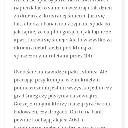
napierdalać to samo co wczoraj i tak dzień
za dniem aż do usranej śmierci. Jara się
taki chodzi i banan mu z ryja nie spada bo
jak fajnie, że ciepło i gorąco, i jak fajnie że
upał i kurwa się śmieje. Ale to wszystko za
oknem a debil siedzi pod klimą że
spuszczonymi roletami przez 10h
Osobiście nienawidzę upału i słońca. Ale
pracując przy kompie w zamkniętym
pomieszczeniu jest mi wszystko jedno czy
grad śnieg czy pustynia na zewnątrz.
Gorzej z innymi którzy muszą tyrać w roli,
budowach, czy drogach. Oni to na bank
pewnie kochają jak jest 40st. i
bezchmurne niebo i ani bryzy przez cały