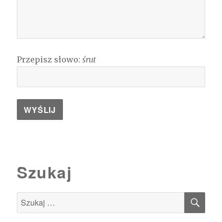
Przepisz słowo:
śrut
Szukaj
SZU
Szukaj: