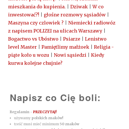
mieszkania do kupienia.
|
Dziwak
|
W co
inwestować?!
|
głośne rozmowy sąsiadów
|
Maszyna czy czlowiek ?
|
Niemiecki radiowóz
z napisem POLIZEI na ulicach Warszawy
|
Bogactwo vs Ubóstwo
|
Psiarze
|
Lenistwo
level Master
|
Pamiętlimy małżoek
|
Religia -
piąte koło u wozu
|
Nowi sąsiedzi
|
Kiedy
kurwa kolejne chujnie?
Napisz co Cię boli:
Regulamin -
PRZECZYTAJ!
używamy
polskich znaków!
treść musi mieć minimum
50 znaków