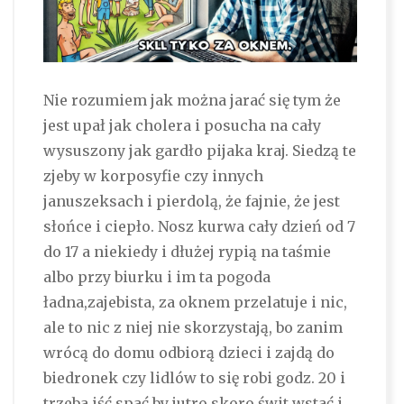
Nie rozumiem jak można jarać się tym że
jest upał jak cholera i posucha na cały
wysuszony jak gardło pijaka kraj. Siedzą te
zjeby w korposyfie czy innych
januszeksach i pierdolą, że fajnie, że jest
słońce i ciepło. Nosz kurwa cały dzień od 7
do 17 a niekiedy i dłużej rypią na taśmie
albo przy biurku i im ta pogoda
ładna,zajebista, za oknem przelatuje i nic,
ale to nic z niej nie skorzystają, bo zanim
wrócą do domu odbiorą dzieci i zajdą do
biedronek czy lidlów to się robi godz. 20 i
trzeba iść spać by jutro skoro świt wstać i