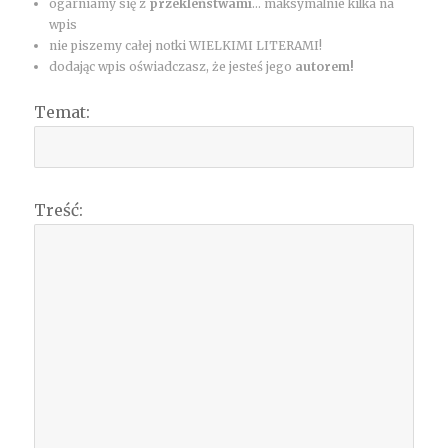
ogarniamy się z
przekleństwami
... maksymalnie kilka na
wpis
nie piszemy całej notki WIELKIMI LITERAMI!
dodając wpis oświadczasz, że jesteś jego
autorem!
Temat:
Treść: