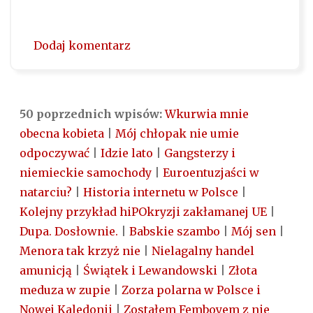
Dodaj komentarz
50 poprzednich wpisów:
Wkurwia mnie
obecna kobieta
|
Mój chłopak nie umie
odpoczywać
|
Idzie lato
|
Gangsterzy i
niemieckie samochody
|
Euroentuzjaści w
natarciu?
|
Historia internetu w Polsce
|
Kolejny przykład hiPOkryzji zakłamanej UE
|
Dupa. Dosłownie.
|
Babskie szambo
|
Mój sen
|
Menora tak krzyż nie
|
Nielagalny handel
amunicją
|
Świątek i Lewandowski
|
Złota
meduza w zupie
|
Zorza polarna w Polsce i
Nowej Kaledonii
|
Zostałem Femboyem z nie