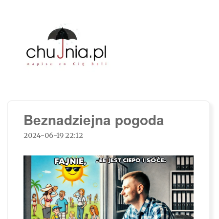
Chujnia.pl – napisz co Cię boli…
Beznadziejna pogoda
2024-06-19 22:12