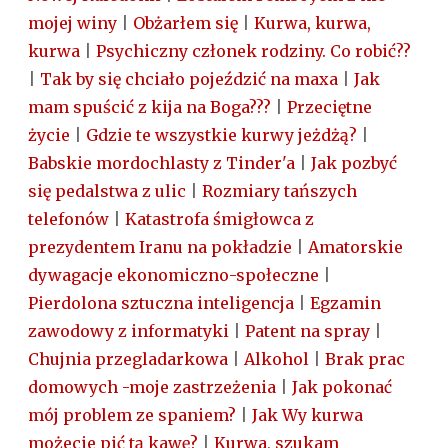
mojej winy
|
Obżarłem się
|
Kurwa, kurwa,
kurwa
|
Psychiczny członek rodziny. Co robić??
|
Tak by się chciało pojeździć na maxa
|
Jak
mam spuścić z kija na Boga???
|
Przeciętne
życie
|
Gdzie te wszystkie kurwy jeżdżą?
|
Babskie mordochlasty z Tinder'a
|
Jak pozbyć
się pedalstwa z ulic
|
Rozmiary tańszych
telefonów
|
Katastrofa śmigłowca z
prezydentem Iranu na pokładzie
|
Amatorskie
dywagacje ekonomiczno-społeczne
|
Pierdolona sztuczna inteligencja
|
Egzamin
zawodowy z informatyki
|
Patent na spray
|
Chujnia przegladarkowa
|
Alkohol
|
Brak prac
domowych -moje zastrzeżenia
|
Jak pokonać
mój problem ze spaniem?
|
Jak Wy kurwa
możecie pić tą kawę?
|
Kurwa, szukam