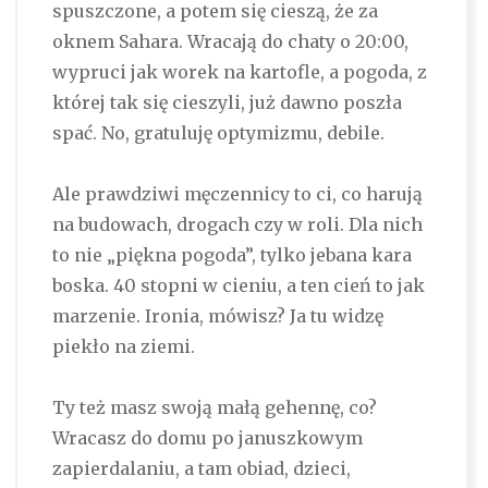
spuszczone, a potem się cieszą, że za
oknem Sahara. Wracają do chaty o 20:00,
wypruci jak worek na kartofle, a pogoda, z
której tak się cieszyli, już dawno poszła
spać. No, gratuluję optymizmu, debile.
Ale prawdziwi męczennicy to ci, co harują
na budowach, drogach czy w roli. Dla nich
to nie „piękna pogoda”, tylko jebana kara
boska. 40 stopni w cieniu, a ten cień to jak
marzenie. Ironia, mówisz? Ja tu widzę
piekło na ziemi.
Ty też masz swoją małą gehennę, co?
Wracasz do domu po januszkowym
zapierdalaniu, a tam obiad, dzieci,