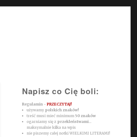
Napisz co Cię boli:
Regulamin -
PRZECZYTAJ!
używamy
polskich znaków!
treść musi mieć minimum
50 znaków
ogarniamy się z
przekleństwami
...
maksymalnie kilka na wpis
nie piszemy całej notki WIELKIMI LITERAMI!