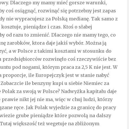
ujowy. Dlaczego my mamy mieć gorsze warunki,
eby coś osiągnąć, rozwinąć się potrzebny jest zapas
gdy nie wypracujesz za Polską medianę. Tak samo z
osztuje, pieniądze i czas. Ktoś o słabej
eby od razu to zmienić. Dlaczego nie mamy tego, co
nę zarobków, ktora daje jakiś wybór. Można ją
zyć, a w Polsce z takimi kosztami w stosunku do
u przedsiębiorców rozwinęło coś rzeczywiście bez
ntu pod nogami, którym praca za 2,5 K nie jest. W
na proporcje, ile Europejczyk jest w stanie nabyć
 Zobaczcie ile benzyny kupi u siebie Niemiec za
le Polak za swoją w Polsce? Nadwyżka kapitału daje
e prawie nikt jej nie ma, więc w chuj ludzi, którzy
zane ręce. Jak Polak wyjedzie za granicę do pracy
ywiezie grube pieniądze które pozwolą na dalszy
 Tutaj większość też wegetuje na zbliżonym