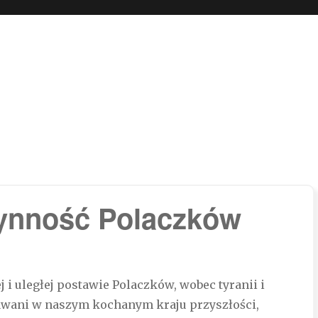
 boli…
zynność Polaczków
j i uległej postawie Polaczków, wobec tyranii i
awani w naszym kochanym kraju przyszłości,