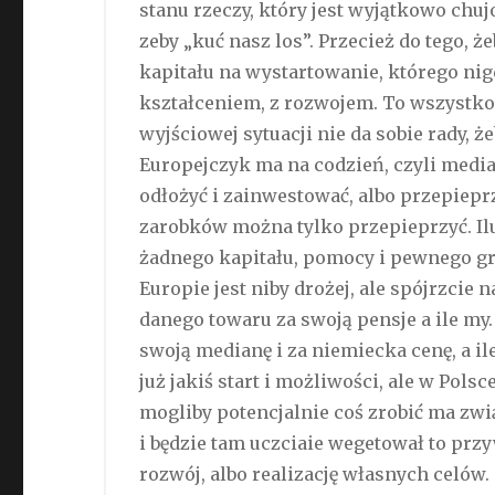
stanu rzeczy, który jest wyjątkowo ch
zeby „kuć nasz los”. Przecież do tego, ż
kapitału na wystartowanie, którego ni
kształceniem, z rozwojem. To wszystko k
wyjściowej sytuacji nie da sobie rady, ż
Europejczyk ma na codzień, czyli media
odłożyć i zainwestować, albo przepiepr
zarobków można tylko przepieprzyć. Il
żadnego kapitału, pomocy i pewnego gru
Europie jest niby drożej, ale spójrzcie 
danego towaru za swoją pensje a ile my.
swoją medianę i za niemiecka cenę, a i
już jakiś start i możliwości, ale w Polsc
mogliby potencjalnie coś zrobić ma zwią
i będzie tam uczciaie wegetował to prz
rozwój, albo realizację własnych celów.