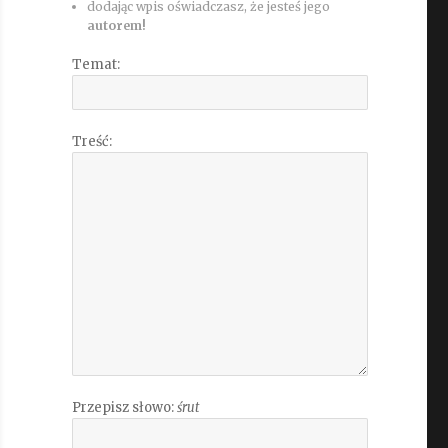
dodając wpis oświadczasz, że jesteś jego
autorem!
Temat:
Treść:
Przepisz słowo:
śrut