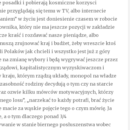
ne posadki i pobierają kosmiczne korzysci
nie przyglądają się temu w TV, albo internecie
łaniem” w życiu jest doniesienie czasem w robocie
ownika, który nie ma jeszcze pozycji w zakładzie
zcze kraść i rozdawać nasze pieniądze, albo
 muszą zrujnować kraj i budżet, żeby wreszcie ktoś
i Polaków jak chcieli i wszystko jest już z góry
e na zmianę wybory i będą wygrywać jeszcze przez
. Rządowi, kapitalistycznym wyzyskiwaczom i
w kraju, którym rządzą układy, monopol na władze
 zasobność rodziny decydują o tym czy na starcie
 zaraz ozwie kilku mówców motywacyjnych, którzy
ego losu”, „narzekać to każdy potrafi, brać życie
le macie za wąskie pojęcie tego o czym mówię. Ja
e, a o tym dlaczego ponad 3/4
ywanie w stanie biernego posłuszenstwa wobec