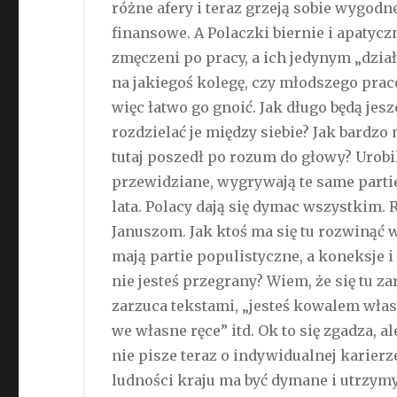
różne afery i teraz grzeją sobie wygod
finansowe. A Polaczki biernie i apatycz
zmęczeni po pracy, a ich jedynym „dzia
na jakiegoś kolegę, czy młodszego prac
więc łatwo go gnoić. Jak długo będą jes
rozdzielać je między siebie? Jak bardzo
tutaj poszedł po rozum do głowy? Urobil
przewidziane, wygrywają te same parti
lata. Polacy dają się dymac wszystkim
Januszom. Jak ktoś ma się tu rozwinąć 
mają partie populistyczne, a koneksje i
nie jesteś przegrany? Wiem, że się tu
zarzuca tekstami, „jesteś kowalem własn
we własne ręce” itd. Ok to się zgadza, a
nie pisze teraz o indywidualnej karierz
ludności kraju ma być dymane i utrzym