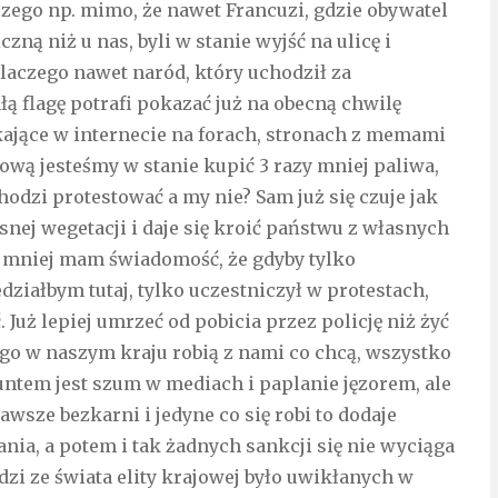
czego np. mimo, że nawet Francuzi, gdzie obywatel
ną niż u nas, byli w stanie wyjść na ulicę i
Dlaczego nawet naród, który uchodził za
łą flagę potrafi pokazać już na obecną chwilę
ekające w internecie na forach, stronach z memami
ajową jesteśmy w stanie kupić 3 razy mniej paliwa,
hodzi protestować a my nie? Sam już się czuje jak
asnej wegetacji i daje się kroić państwu z własnych
ajmniej mam świadomość, że gdyby tylko
działbym tutaj, tylko uczestniczył w protestach,
 Już lepiej umrzeć od pobicia przez policję niż żyć
go w naszym kraju robią z nami co chcą, wszystko
untem jest szum w mediach i paplanie jęzorem, ale
awsze bezkarni i jedyne co się robi to dodaje
ia, a potem i tak żadnych sankcji się nie wyciąga
udzi ze świata elity krajowej było uwikłanych w