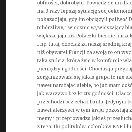
obfitości, dobrobytu. Powiedzcie mi dla
ma 3 razy lepszą sytuację socjoekonomicz
pokazać jaja, gdy im obciążyli paliwo? 
tchórzliwy, i wiecznie wywieszający bia
większe jaja niż Polaczki biernie narz
i np. tutaj, chociaż za naszą średnią kr
niż obywatel Francji za swoją to on wyc
taka stuleja, która żyje w komforcie wł
pieniędzy i godności. Chociaż ja przyn
zorganizowała się jakas grupa to nie sie
nawet narażając siebie, bo już mam dość.
jak warzywo bez krzty godności. Dlacze
przechodzi bez echa i buntu. Jedynym b
nawet aferzysci w tym kraju pozostają z
memy i przeprowadza jakieś przesluchan
z tego. Ilu polityków, członków KNF i l