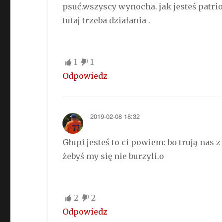
psuć.wszyscy wynocha. jak jesteś patri
tutaj trzeba działania .
1
1
Odpowiedz
2019-02-08 18:32
Głupi jesteś to ci powiem: bo trują nas
żebyś my się nie burzyli.o
2
2
Odpowiedz