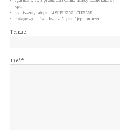
ogarniamy się z
przekleństwami
... maksymalnie kilka na
wpis
nie piszemy całej notki WIELKIMI LITERAMI!
dodając wpis oświadczasz, że jesteś jego
autorem!
Temat:
Treść: