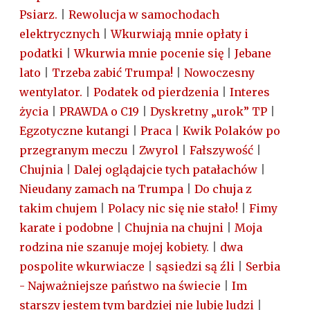
Psiarz.
|
Rewolucja w samochodach
elektrycznych
|
Wkurwiają mnie opłaty i
podatki
|
Wkurwia mnie pocenie się
|
Jebane
lato
|
Trzeba zabić Trumpa!
|
Nowoczesny
wentylator.
|
Podatek od pierdzenia
|
Interes
życia
|
PRAWDA o C19
|
Dyskretny „urok” TP
|
Egzotyczne kutangi
|
Praca
|
Kwik Polaków po
przegranym meczu
|
Zwyrol
|
Fałszywość
|
Chujnia
|
Dalej oglądajcie tych patałachów
|
Nieudany zamach na Trumpa
|
Do chuja z
takim chujem
|
Polacy nic się nie stało!
|
Fimy
karate i podobne
|
Chujnia na chujni
|
Moja
rodzina nie szanuje mojej kobiety.
|
dwa
pospolite wkurwiacze
|
sąsiedzi są źli
|
Serbia
- Najważniejsze państwo na świecie
|
Im
starszy jestem tym bardziej nie lubię ludzi
|