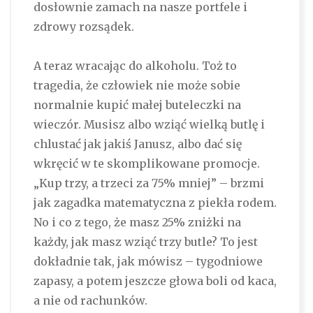
dosłownie zamach na nasze portfele i
zdrowy rozsądek.
A teraz wracając do alkoholu. Toż to
tragedia, że człowiek nie może sobie
normalnie kupić małej buteleczki na
wieczór. Musisz albo wziąć wielką butlę i
chlustać jak jakiś Janusz, albo dać się
wkręcić w te skomplikowane promocje.
„Kup trzy, a trzeci za 75% mniej” – brzmi
jak zagadka matematyczna z piekła rodem.
No i co z tego, że masz 25% zniżki na
każdy, jak masz wziąć trzy butle? To jest
dokładnie tak, jak mówisz – tygodniowe
zapasy, a potem jeszcze głowa boli od kaca,
a nie od rachunków.