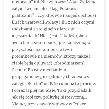
niemcach” itd. Nie wierzysz? A jak Żydzi na
całym świecie określają Polaków
publicznie? I czy ktoś wie i kogoś obchodzi
ilu ich uratowali Polacy i ilu z nich całymi
rodzinami za to ginęło nieraz w
męczarniach? Nie… Jesteś, koleś, (obok
bycia tanią siłą roboczą przeznaczoną w
przyszłości na kompost a twoi
potomkowie na niemców, którzy także i
ciebie będą opluwać) „zbrodniarzem”.
Czemu? Bo cały mechanizm
propagandowy, urzędniczy i biznesowy
całego „Reichu” od 1945 roku na to pracuje.
I coraz lepiej mu idzie. Taki przykładzik
jak się robi tzw. politykę historyczną…
Niemcy przez swoje wpływy w Polsce