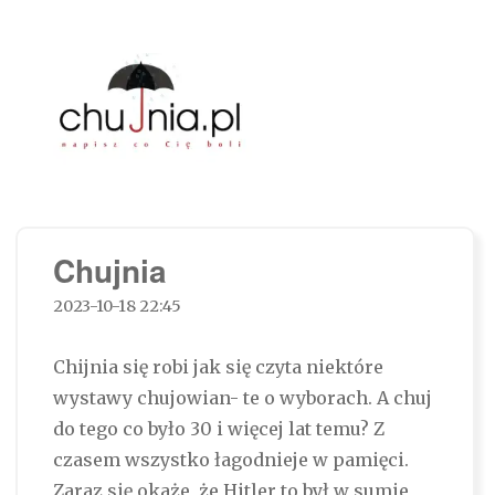
Chujnia.pl – napisz co Cię boli…
Chujnia
2023-10-18 22:45
Chijnia się robi jak się czyta niektóre
wystawy chujowian- te o wyborach. A chuj
do tego co było 30 i więcej lat temu? Z
czasem wszystko łagodnieje w pamięci.
Zaraz się okaże, że Hitler to był w sumie