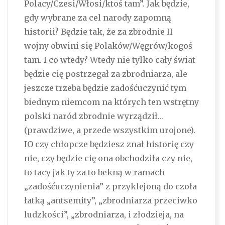
Polacy/Czesi/Włosi/ktoś tam”. Jak będzie,
gdy wybrane za cel narody zapomną
historii? Będzie tak, że za zbrodnie II
wojny obwini się Polaków/Węgrów/kogoś
tam. I co wtedy? Wtedy nie tylko cały świat
będzie cię postrzegał za zbrodniarza, ale
jeszcze trzeba będzie zadośćuczynić tym
biednym niemcom na których ten wstrętny
polski naród zbrodnie wyrządził…
(prawdziwe, a przede wszystkim urojone).
IO czy chłopcze będziesz znał historię czy
nie, czy będzie cię ona obchodziła czy nie,
to tacy jak ty za to bekną w ramach
„zadośćuczynienia” z przyklejoną do czoła
łatką „antsemity”, „zbrodniarza przeciwko
ludzkości”, „zbrodniarza, i złodzieja, na