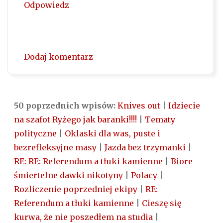
Odpowiedz
Dodaj komentarz
50 poprzednich wpisów:
Knives out
|
Idziecie
na szafot Ryżego jak baranki!!!!
|
Tematy
polityczne
|
Oklaski dla was, puste i
bezrefleksyjne masy
|
Jazda bez trzymanki
|
RE: RE: Referendum a tłuki kamienne
|
Biore
śmiertelne dawki nikotyny
|
Polacy
|
Rozliczenie poprzedniej ekipy
|
RE:
Referendum a tłuki kamienne
|
Cieszę się
kurwa, że nie poszedłem na studia
|