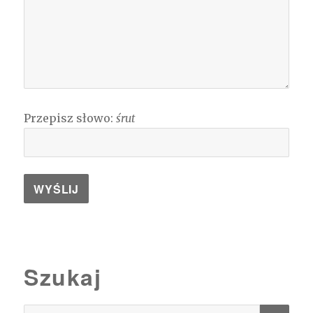
Przepisz słowo:
śrut
Szukaj
SZU