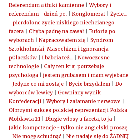
Referendum a tłuki kamienne
|
Wybory i
referendum - dzień po.
|
Konglomerat
|
Życie...
|
pierdolone zycie niskiego niechcianego
faceta
|
Chyba padnę na zawał
|
Euforia po
wyborach
|
Napracowałem się
|
Syndrom
Sztokholmski, Masochizm i Ignorancja
p0laczków
|
I babcia też...
|
Nowoczesne
technologie
|
Cały ten kraj potrzebuje
psychologa
|
jestem grubasem i mam wyjebane
|
Jedyne co mi zostaje
|
Bycie brzydalem
|
Do
wyborców lewicy
|
Gowniany wynik
Konfederacji
|
Wybory i załamanie nerwowe
|
Olbrzymi sukces polskiej reprezentacji Polska
Mołdawia 1:1
|
Długie włosy u faceta, to ja
|
Jakie kompetencje - tylko nie angielski proszę
|
Nie mogę schudnąć
|
Nie nadaje się do ŻADNEJ