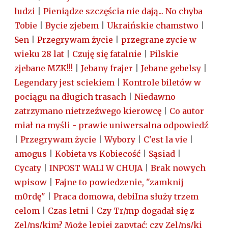
ludzi
|
Pieniądze szczęścia nie dają... No chyba
Tobie
|
Bycie zjebem
|
Ukraińskie chamstwo
|
Sen
|
Przegrywam życie
|
przegrane zycie w
wieku 28 lat
|
Czuję się fatalnie
|
Pilskie
zjebane MZK!!!
|
Jebany frajer
|
Jebane gebelsy
|
Legendary jest sciekiem
|
Kontrole biletów w
pociągu na długich trasach
|
Niedawno
zatrzymano nietrzeźwego kierowcę
|
Co autor
miał na myśli - prawie uniwersalna odpowiedź
|
Przegrywam życie
|
Wybory
|
C'est la vie
|
amogus
|
Kobieta vs Kobiecość
|
Sąsiad
|
Cycaty
|
INPOST WALI W CHUJA
|
Brak nowych
wpisow
|
Fajne to powiedzenie, "zamknij
m0rdę"
|
Praca domowa, debiIna służy trzem
celom
|
Czas letni
|
Czy Tr/mp dogadał się z
Zel/ns/kim? Może lepiej zapytać: czy Zel/ns/ki