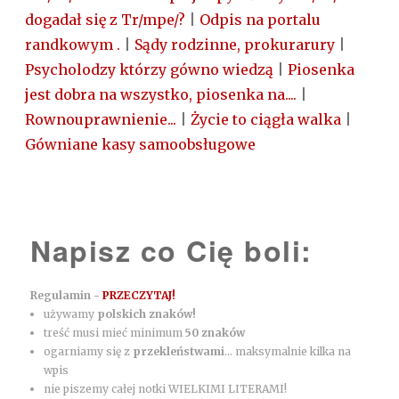
dogadał się z Tr/mpe/?
|
Odpis na portalu
randkowym .
|
Sądy rodzinne, prokurarury
|
Psycholodzy którzy gówno wiedzą
|
Piosenka
jest dobra na wszystko, piosenka na....
|
Rownouprawnienie...
|
Życie to ciągła walka
|
Gówniane kasy samoobsługowe
Napisz co Cię boli:
Regulamin -
PRZECZYTAJ!
używamy
polskich znaków!
treść musi mieć minimum
50 znaków
ogarniamy się z
przekleństwami
... maksymalnie kilka na
wpis
nie piszemy całej notki WIELKIMI LITERAMI!