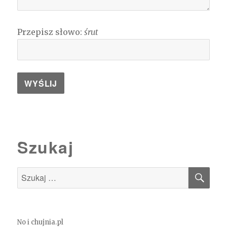
Przepisz słowo:
śrut
Szukaj
SZU
Szukaj:
No i chujnia.pl