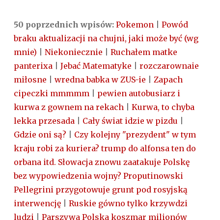
50 poprzednich wpisów:
Pokemon
|
Powód
braku aktualizacji na chujni, jaki może być (wg
mnie)
|
Niekoniecznie
|
Ruchałem matke
panterixa
|
Jebać Matematyke
|
rozczarownaie
miłosne
|
wredna babka w ZUS-ie
|
Zapach
cipeczki mmmmm
|
pewien autobusiarz i
kurwa z gownem na rekach
|
Kurwa, to chyba
lekka przesada
|
Cały świat idzie w pizdu
|
Gdzie oni są?
|
Czy kolejny "prezydent" w tym
kraju robi za kuriera? trump do alfonsa ten do
orbana itd. Słowacja znowu zaatakuje Polskę
bez wypowiedzenia wojny? Proputinowski
Pellegrini przygotowuje grunt pod rosyjską
interwencję
|
Ruskie gówno tylko krzywdzi
ludzi
|
Parszywa Polska koszmar milionów