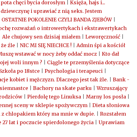
pota chęci bycia dorosłym
|
Księża, hajs i...
dziewczynę i uprawiać z nią seks. Jestem
|
OSTATNIE POKOLENIE CZYLI BANDA ZJEBÓW
|
ochę rozważań o introwertykach i ekstrawertykach
|
Ale chujowy sen dzisiaj miałem
|
Leworęczność
|
 że źle
|
NIC MI SIĘ NIECHCE !
|
Admin śpi a kościół
Muszę wstawać w nocy żeby oddać mocz
|
Kto dał
ojej woli innym ?
|
Ciągle te przemyślenia dotyczące
Szkoła po 18stce
|
Psychologia i terapeuci
|
acje kobiet i mężczyzn. Dlaczego jest tak żle.
|
Bank -
osiemnastce
|
Bachory na skate parku
|
Wzruszający
 rodziców
|
Pierdolę tego Linuksa
|
Marny los posła
|
ennej sceny w sklepie spożywczym
|
Dieta słoniowa
 z chlopakiem który ma mnie w dupie.
|
Rozstałem
27 lat i poczucie spierdolonego życia
|
Uprawiam