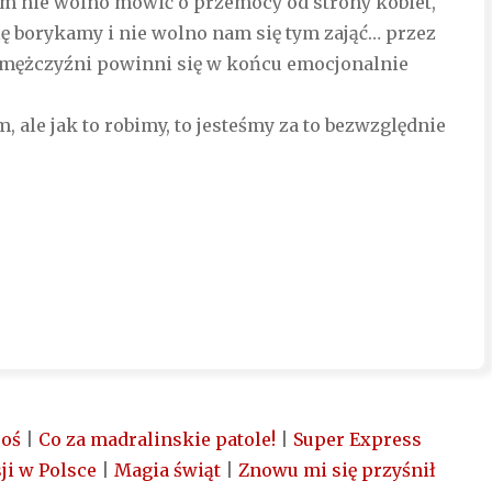
om nie wolno mówić o przemocy od strony kobiet,
się borykamy i nie wolno nam się tym zająć… przez
 „mężczyźni powinni się w końcu emocjonalnie
, ale jak to robimy, to jesteśmy za to bezwzględnie
coś
|
Co za madralinskie patole!
|
Super Express
ji w Polsce
|
Magia świąt
|
Znowu mi się przyśnił