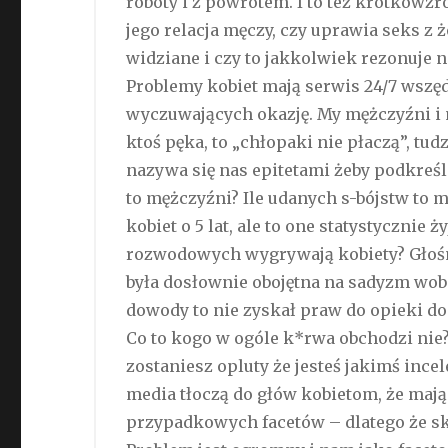
roboty i z powrotem. I to też krótkowzr
jego relacja męczy, czy uprawia seks z ż
widziane i czy to jakkolwiek rezonuje na
Problemy kobiet mają serwis 24/7 wszęd
wyczuwających okazję. My mężczyźni i n
ktoś pęka, to „chłopaki nie płaczą”, tud
nazywa się nas epitetami żeby podkreśl
to mężczyźni? Ile udanych s-bójstw to 
kobiet o 5 lat, ale to one statystycznie
rozwodowych wygrywają kobiety? Głośn
była dosłownie obojętna na sadyzm wobe
dowody to nie zyskał praw do opieki d
Co to kogo w ogóle k*rwa obchodzi ni
zostaniesz opluty że jesteś jakimś ince
media tłoczą do głów kobietom, że mają
przypadkowych facetów – dlatego że sko