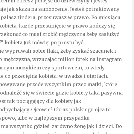
acetem chcesz podejść do dziewczyny i jesteś
aje jak skaza na samoocenie. Jesteś potraktowany
Odpalasz tindera, przesuwasz w prawo. Po miesiącu
 kobieta, każde przesunięcie w prawo kończy się
zekonać co musi zrobić mężczyzna żeby zasłużyć
ć” kobieta Już mówię: po prostu być.
e wypruwali sobie flaki, żeby zyskać szacunek i
ako mężczyzna, wrzucając milion fotek na instagram
ularnym muzykiem czy sportowcem, to wtedy
 co przeciętna kobieta, w uwadze i ofertach.
howywane przede wszystkim przez matki, które
 odnaleźć się w świecie gdzie kobiety taka pasywna
st tak pociągający dla kobiety jak
odpychający. Ojcowie? Obraz polskiego ojca to
typowo, albo w najlepszym przypadku
y ma wszystko gdzieś, zarówno żonę jak i dzieci. Do