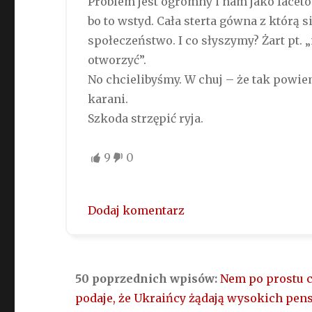
Problem jest ogromny i nam jako facet
bo to wstyd. Cała sterta gówna z którą 
społeczeństwo. I co słyszymy? Żart pt.
otworzyć”.
No chcielibyśmy. W chuj – że tak powiem
karani.
Szkoda strzępić ryja.
9
0
Dodaj komentarz
50 poprzednich wpisów:
Nem po prostu 
podaje, że Ukraińcy żądają wysokich pens