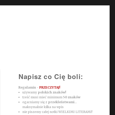
Napisz co Cię boli:
Regulamin -
PRZECZYTAJ!
używamy
polskich znaków!
treść musi mieć minimum
50 znaków
ogarniamy się z
przekleństwami
...
maksymalnie kilka na wpis
nie piszemy całej notki WIELKIMI LITERAMI!