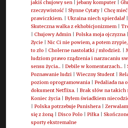
jakiś chujowy sen
|
jebany komputer
|
Głu
rzeczywistość
|
Słynne Cytaty
|
Chcę mieć 
prawiczkiem.
|
Ukraina niech spierdala!
Skuteczna walka z ekhobicjonizmem
|
Tr
|
Chujowy Admin
|
Polska moja ojczyzna
Zycie
|
Nic Ci nie powiem, a potem zrypie,
to zło
|
Cholerne nastolatki / młodzież.
|
ludziom prawo rządzenia i narzucaniu sw
sensu życia...
|
Debile w komentarzach...
|
Poznawanie ludzi
|
Wieczny Student
|
Rel
poziom oprogramowania
|
Pedaliada na 
dokument Netflixa.
|
Brak słów na takich
Koniec życia
|
Byłem świadkiem niecodzi
|
Polska potrzebuje Punishera
|
Zerwalam
się z żoną
|
Disco Polo
|
Piłka
|
Skończone 
sporty ekstremalne