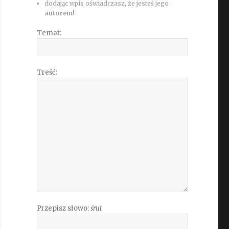
dodając wpis oświadczasz, że jesteś jego
autorem!
Temat:
Treść:
Przepisz słowo:
śrut