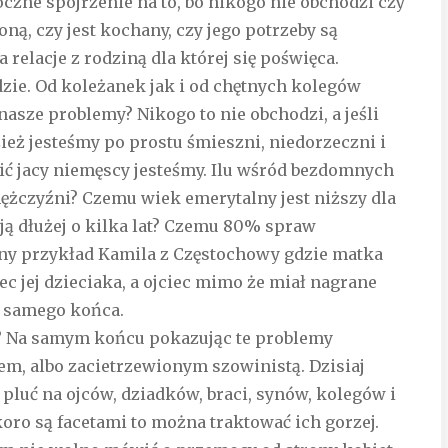
oczne spojrzenie na to, bo nikogo nie obchodzi czy
oną, czy jest kochany, czy jego potrzeby są
 relacje z rodziną dla której się poświęca.
zie. Od koleżanek jak i od chętnych kolegów
asze problemy? Nikogo to nie obchodzi, a jeśli
zież jesteśmy po prostu śmieszni, niedorzeczni i
ić jacy niemęscy jesteśmy. Ilu wśród bezdomnych
mężczyźni? Czemu wiek emerytalny jest niższy dla
 żyją dłużej o kilka lat? Czemu 80% spraw
y przykład Kamila z Częstochowy gdzie matka
c jej dzieciaka, a ojciec mimo że miał nagrane
o samego końca.
e? Na samym końcu pokazując te problemy
lem, albo zacietrzewionym szowinistą. Dzisiaj
 pluć na ojców, dziadków, braci, synów, kolegów i
ro są facetami to można traktować ich gorzej.