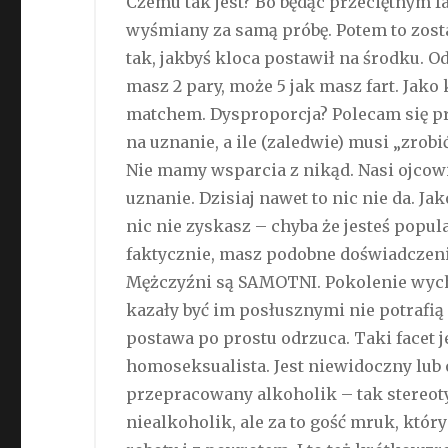
Czemu tak jest? Bo będąc przeciętnym f
wyśmiany za samą próbę. Potem to zost
tak, jakbyś kloca postawił na środku. 
masz 2 pary, może 5 jak masz fart. Jako
matchem. Dysproporcja? Polecam się pr
na uznanie, a ile (zaledwie) musi „zrobi
Nie mamy wsparcia z nikąd. Nasi ojcowi
uznanie. Dzisiaj nawet to nic nie da. J
nic nie zyskasz – chyba że jesteś pop
faktycznie, masz podobne doświadczenie
Mężczyźni są SAMOTNI. Pokolenie wyc
kazały być im posłusznymi nie potrafią
postawa po prostu odrzuca. Taki facet je
homoseksualista. Jest niewidoczny lub 
przepracowany alkoholik – tak stereo
niealkoholik, ale za to gość mruk, któr