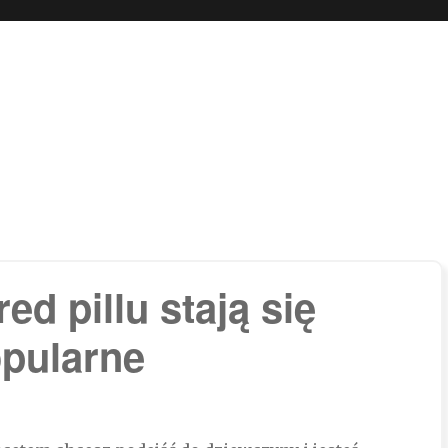
 boli…
d pillu stają się
opularne