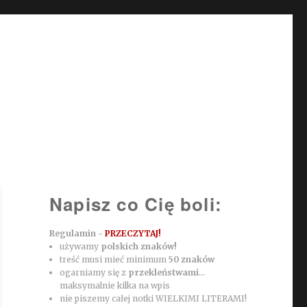
Napisz co Cię boli:
Regulamin -
PRZECZYTAJ!
używamy
polskich znaków!
treść musi mieć minimum
50 znaków
ogarniamy się z
przekleństwami
...
maksymalnie kilka na wpis
nie piszemy całej notki WIELKIMI LITERAMI!