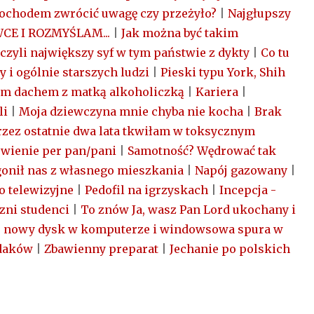
mochodem zwrócić uwagę czy przeżyło?
|
Najgłupszy
WCE I ROZMYŚLAM...
|
Jak można być takim
 czyli największy syf w tym państwie z dykty
|
Co tu
y i ogólnie starszych ludzi
|
Pieski typu York, Shih
ym dachem z matką alkoholiczką
|
Kariera
|
li
|
Moja dziewczyna mnie chyba nie kocha
|
Brak
rzez ostatnie dwa lata tkwiłam w toksycznym
wienie per pan/pani
|
Samotność? Wędrować tak
onił nas z własnego mieszkania
|
Napój gazowany
|
 telewizyjne
|
Pedofil na igrzyskach
|
Incepcja -
zni studenci
|
To znów Ja, wasz Pan Lord ukochany i
|
nowy dysk w komputerze i windowsowa spura w
edaków
|
Zbawienny preparat
|
Jechanie po polskich