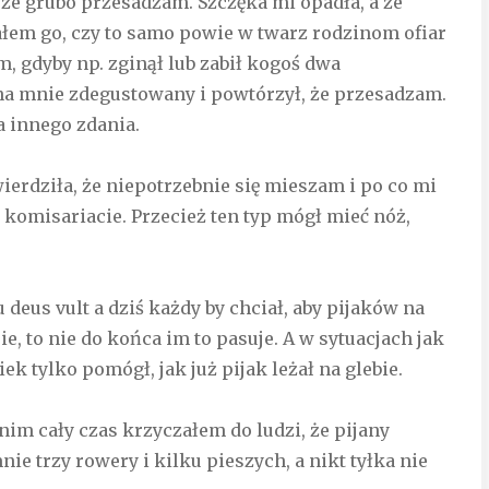
 że grubo przesadzam. Szczęka mi opadła, a że
ałem go, czy to samo powie w twarz rodzinom ofiar
, gdyby np. zginął lub zabił kogoś dwa
 na mnie zdegustowany i powtórzył, że przesadzam.
a innego zdania.
wierdziła, że niepotrzebnie się mieszam i po co mi
a komisariacie. Przecież ten typ mógł mieć nóż,
u deus vult a dziś każdy by chciał, aby pijaków na
pie, to nie do końca im to pasuje. A w sytuacjach jak
ek tylko pomógł, jak już pijak leżał na glebie.
nim cały czas krzyczałem do ludzi, że pijany
ie trzy rowery i kilku pieszych, a nikt tyłka nie