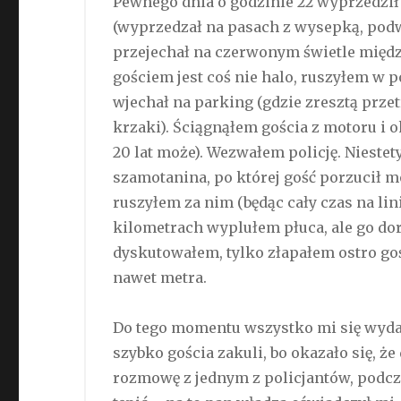
Pewnego dnia o godzinie 22 wyprzedził
(wyprzedzał na pasach z wysepką, podwó
przejechał na czerwonym świetle międz
gościem jest coś nie halo, ruszyłem w 
wjechał na parking (gdzie zresztą prze
krzaki). Ściągnąłem gościa z motoru i 
20 lat może). Wezwałem policję. Niestet
szamotanina, po której gość porzucił mo
ruszyłem za nim (będąc cały czas na lini
kilometrach wyplułem płuca, ale go do
dyskutowałem, tylko złapałem ostro goś
nawet metra.
Do tego momentu wszystko mi się wydaw
szybko gościa zakuli, bo okazało się, ż
rozmowę z jednym z policjantów, podcza