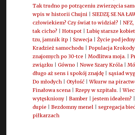
Tak trudno po potrąceniu zwierzęcia sa
wpis w historii Chujni
|
SIEDZĘ SE NA ŁA
człowiekiem? Czy świat to widział?
|
NFZ,
tak cicho?
|
Hotspot
|
Lubię starsze kobiet
tzu, jamnik itp
|
Szwecja
|
Życie pod jedn
Kradzież samochodu
|
Populacja Krokody
znajomych po 30-tce
|
Modlitwa moja.
|
P
związku
|
Gówno
|
Nowe Szary Króla
|
Mó
długo aż sens i spokój znajdę
|
sąsiad wyg
Do młodych
|
Otyłość
|
Wkurw na piractwo
Finałowa scena
|
Rzepy w szpitalu.
|
Wiec
wytęskniony
|
Bamber
|
jestem ideałem?
dupie
|
Bezdomny menel
|
segregacja bi
piłkarzach