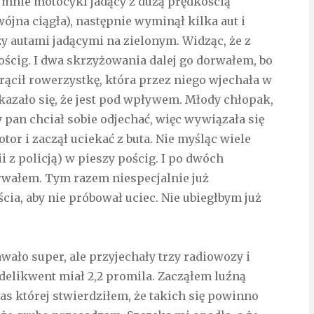
 mnie motocykl jadący z dużą prędkością
jna ciągła), następnie wyminął kilka aut i
y autami jadącymi na zielonym. Widząc, że z
pościg. I dwa skrzyżowania dalej go dorwałem, bo
trącił rowerzystkę, która przez niego wjechała w
okazało się, że jest pod wpływem. Młody chłopak,
y pan chciał sobie odjechać, więc wywiązała się
tor i zaczął uciekać z buta. Nie myśląc wiele
i z policją) w pieszy pościg. I po dwóch
rwałem. Tym razem niespecjalnie już
cia, aby nie próbował uciec. Nie ubiegłbym już
ało super, ale przyjechały trzy radiowozy i
e delikwent miał 2,2 promila. Zacząłem luźną
s której stwierdziłem, że takich się powinno