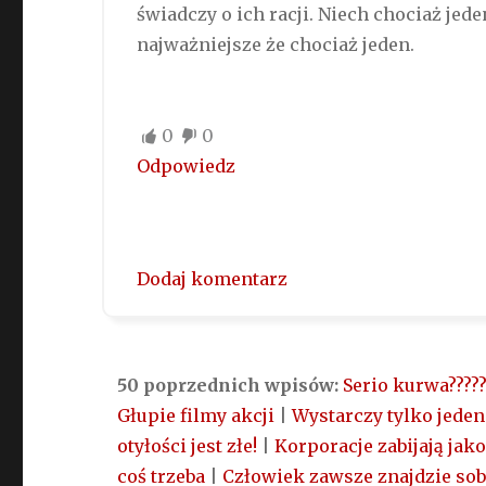
świadczy o ich racji. Niech chociaż jed
najważniejsze że chociaż jeden.
0
0
Odpowiedz
Dodaj komentarz
50 poprzednich wpisów:
Serio kurwa?????
Głupie filmy akcji
|
Wystarczy tylko jeden
otyłości jest złe!
|
Korporacje zabijają jako
coś trzeba
|
Człowiek zawsze znajdzie sob