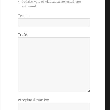
dodając wpis oświadczasz, że jesteś jego
autorem!
Temat:
Treść:
Przepisz słowo:
śrut