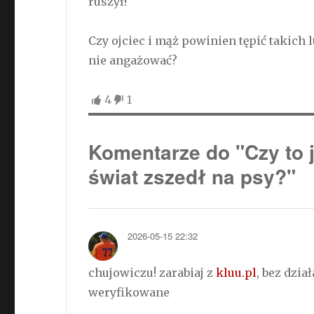
ruszył!
Czy ojciec i mąż powinien tępić takich 
nie angażować?
4
1
Komentarze do "Czy to 
świat zszedł na psy?"
2026-05-15 22:32
chujowiczu! zarabiaj z
kluu.pl
, bez dzi
weryfikowane