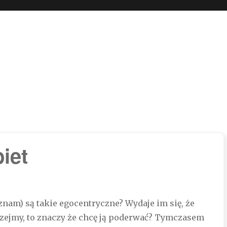
 boli…
iet
znam) są takie egocentryczne? Wydaje im się, że
rzejmy, to znaczy że chcę ją poderwać? Tymczasem