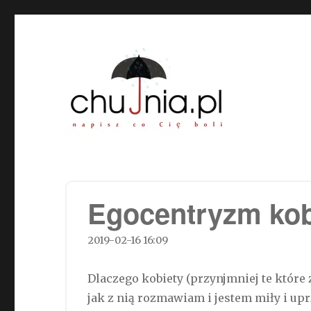
Chujnia.pl – napisz co Cię
Egocentryzm kob
2019-02-16 16:09
Dlaczego kobiety (przynjmniej te które 
jak z nią rozmawiam i jestem miły i up