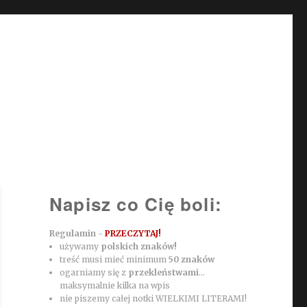
Napisz co Cię boli:
Regulamin -
PRZECZYTAJ!
używamy
polskich znaków!
treść musi mieć minimum
50 znaków
ogarniamy się z
przekleństwami
...
maksymalnie kilka na wpis
nie piszemy całej notki WIELKIMI LITERAMI!