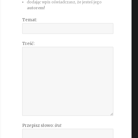
dodając wpis oświadczasz, że jesteś jego
autorem!
Temat:
Treść:
Przepisz słowo:
śrut