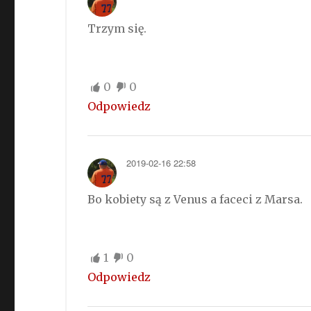
Trzym się.
0
0
Odpowiedz
2019-02-16 22:58
Bo kobiety są z Venus a faceci z Marsa.
1
0
Odpowiedz