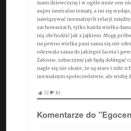
mam dziewczynę i w ogóle mnie one nie
super neutralne tematy, a im się wydaje
nawiązywać normalnych relacji międzyl
zachowaniach, tylko każda wielka dama 
nią obchodzić jak z jajkiem. Mogę prób
na pewno wielka pani sama się nie odezw
odezwała sama do jakiegoś faceta i pew
Żałosne, zobaczymy jak będą dobiegać cz
nagle się nie okaże, że są stare i nikt 
normalnym społeczeństwie, ale widzę że 
72
10
Komentarze do "Egocen