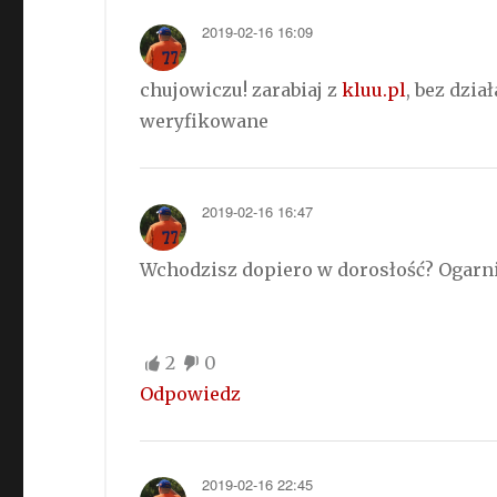
2019-02-16 16:09
chujowiczu! zarabiaj z
kluu.pl
, bez dzi
weryfikowane
2019-02-16 16:47
Wchodzisz dopiero w dorosłość? Ogarni
2
0
Odpowiedz
2019-02-16 22:45