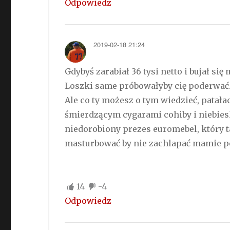
Odpowiedz
2019-02-18 21:24
Gdybyś zarabiał 36 tysi netto i bujał si
Loszki same próbowałyby cię poderwać
Ale co ty możesz o tym wiedzieć, pata
śmierdzącym cygarami cohiby i niebies
niedorobiony prezes euromebel, który t
masturbować by nie zachlapać mamie po
14
-4
Odpowiedz