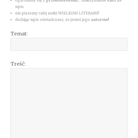
ogarniamy się z
przekleństwami
... maksymalnie kilka na
wpis
nie piszemy całej notki WIELKIMI LITERAMI!
dodając wpis oświadczasz, że jesteś jego
autorem!
Temat:
Treść: