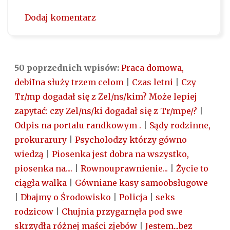
Dodaj komentarz
50 poprzednich wpisów:
Praca domowa,
debiIna służy trzem celom
|
Czas letni
|
Czy
Tr/mp dogadał się z Zel/ns/kim? Może lepiej
zapytać: czy Zel/ns/ki dogadał się z Tr/mpe/?
|
Odpis na portalu randkowym .
|
Sądy rodzinne,
prokurarury
|
Psycholodzy którzy gówno
wiedzą
|
Piosenka jest dobra na wszystko,
piosenka na....
|
Rownouprawnienie...
|
Życie to
ciągła walka
|
Gówniane kasy samoobsługowe
|
Dbajmy o Środowisko
|
Policja
|
seks
rodzicow
|
Chujnia przygarnęła pod swe
skrzydła różnej maści zjebów
|
Jestem...bez