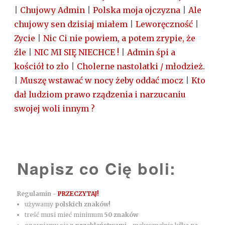
|
Chujowy Admin
|
Polska moja ojczyzna
|
Ale
chujowy sen dzisiaj miałem
|
Leworęczność
|
Zycie
|
Nic Ci nie powiem, a potem zrypie, że
źle
|
NIC MI SIĘ NIECHCE !
|
Admin śpi a
kościół to zło
|
Cholerne nastolatki / młodzież.
|
Muszę wstawać w nocy żeby oddać mocz
|
Kto
dał ludziom prawo rządzenia i narzucaniu
swojej woli innym ?
Napisz co Cię boli:
Regulamin -
PRZECZYTAJ!
używamy
polskich znaków!
treść musi mieć minimum
50 znaków