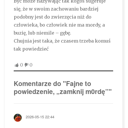
Być może nazywając tak kogoś sugeruje
się, że w swoim zachowaniu bardziej
podobny jest do zwierzęcia niż do
człowieka, bo człowiek nie ma mordy, a
buzię, lub niemile – gębę.
Chujnia jest taka, że czasem trzeba komuś
tak powiedzieć
0
0
Komentarze do "Fajne to
powiedzenie, „zamknij m0rdę”"
2026-05-15 22:44