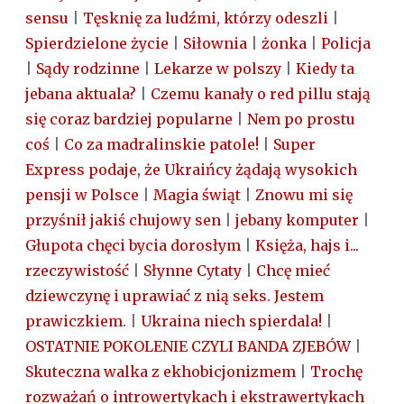
sensu
|
Tęsknię za ludźmi, którzy odeszli
|
Spierdzielone życie
|
Siłownia
|
żonka
|
Policja
|
Sądy rodzinne
|
Lekarze w polszy
|
Kiedy ta
jebana aktuala?
|
Czemu kanały o red pillu stają
się coraz bardziej popularne
|
Nem po prostu
coś
|
Co za madralinskie patole!
|
Super
Express podaje, że Ukraińcy żądają wysokich
pensji w Polsce
|
Magia świąt
|
Znowu mi się
przyśnił jakiś chujowy sen
|
jebany komputer
|
Głupota chęci bycia dorosłym
|
Księża, hajs i...
rzeczywistość
|
Słynne Cytaty
|
Chcę mieć
dziewczynę i uprawiać z nią seks. Jestem
prawiczkiem.
|
Ukraina niech spierdala!
|
OSTATNIE POKOLENIE CZYLI BANDA ZJEBÓW
|
Skuteczna walka z ekhobicjonizmem
|
Trochę
rozważań o introwertykach i ekstrawertykach