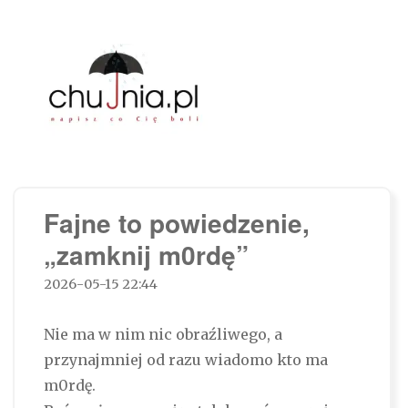
Chujnia.pl – napisz co Cię boli…
Fajne to powiedzenie,
„zamknij m0rdę”
2026-05-15 22:44
Nie ma w nim nic obraźliwego, a
przynajmniej od razu wiadomo kto ma
m0rdę.