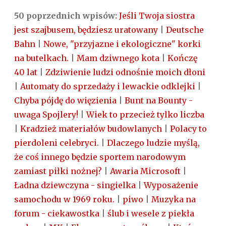
50 poprzednich wpisów:
Jeśli Twoja siostra
jest szajbusem, będziesz uratowany
|
Deutsche
Bahn
|
Nowe, "przyjazne i ekologiczne" korki
na butelkach.
|
Mam dziwnego kota
|
Kończę
40 lat
|
Zdziwienie ludzi odnośnie moich dłoni
|
Automaty do sprzedaży i lewackie odklejki
|
Chyba pójdę do więzienia
|
Bunt na Bounty -
uwaga Spojlery!
|
Wiek to przecież tylko liczba
|
Kradzież materiałów budowlanych
|
Polacy to
pierdoleni celebryci.
|
Dlaczego ludzie myślą,
że coś innego będzie sportem narodowym
zamiast piłki nożnej?
|
Awaria Microsoft
|
Ładna dziewczyna - singielka
|
Wyposażenie
samochodu w 1969 roku.
|
piwo
|
Muzyka na
forum - ciekawostka
|
ślub i wesele z piekła