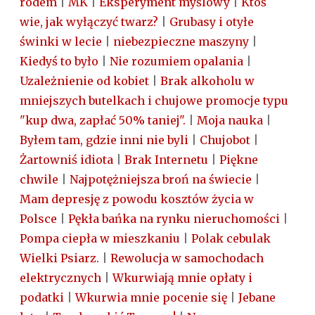
rodem
|
MK
|
Eksperyment myślowy
|
Ktoś
wie, jak wyłączyć twarz?
|
Grubasy i otyłe
świnki w lecie
|
niebezpieczne maszyny
|
Kiedyś to było
|
Nie rozumiem opalania
|
Uzależnienie od kobiet
|
Brak alkoholu w
mniejszych butelkach i chujowe promocje typu
"kup dwa, zapłać 50% taniej".
|
Moja nauka
|
Byłem tam, gdzie inni nie byli
|
Chujobot
|
Żartowniś idiota
|
Brak Internetu
|
Piękne
chwile
|
Najpotężniejsza broń na świecie
|
Mam depresję z powodu kosztów życia w
Polsce
|
Pękła bańka na rynku nieruchomości
|
Pompa ciepła w mieszkaniu
|
Polak cebulak
Wielki Psiarz.
|
Rewolucja w samochodach
elektrycznych
|
Wkurwiają mnie opłaty i
podatki
|
Wkurwia mnie pocenie się
|
Jebane