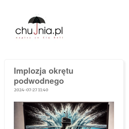
Chujnia.pl – napisz co Cię boli…
Implozja okrętu
podwodnego
2024-07-27 11:40