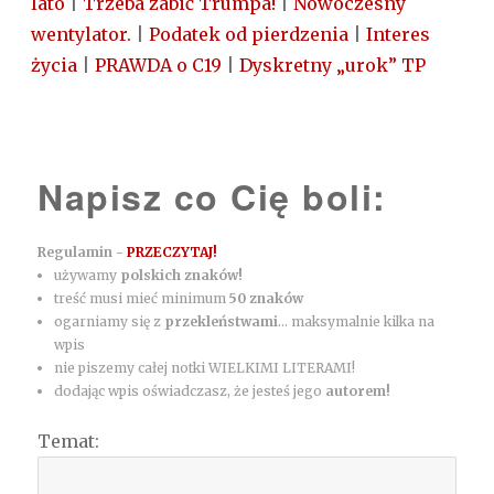
lato
|
Trzeba zabić Trumpa!
|
Nowoczesny
wentylator.
|
Podatek od pierdzenia
|
Interes
życia
|
PRAWDA o C19
|
Dyskretny „urok” TP
Napisz co Cię boli:
Regulamin -
PRZECZYTAJ!
używamy
polskich znaków!
treść musi mieć minimum
50 znaków
ogarniamy się z
przekleństwami
... maksymalnie kilka na
wpis
nie piszemy całej notki WIELKIMI LITERAMI!
dodając wpis oświadczasz, że jesteś jego
autorem!
Temat: