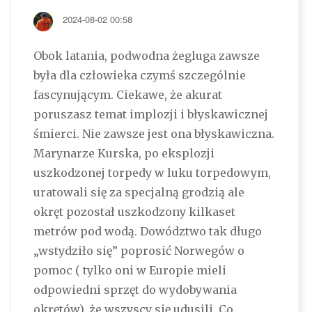
2024-08-02 00:58
Obok latania, podwodna żegluga zawsze
była dla człowieka czymś szczególnie
fascynującym. Ciekawe, że akurat
poruszasz temat implozji i błyskawicznej
śmierci. Nie zawsze jest ona błyskawiczna.
Marynarze Kurska, po eksplozji
uszkodzonej torpedy w luku torpedowym,
uratowali się za specjalną grodzią ale
okręt pozostał uszkodzony kilkaset
metrów pod wodą. Dowództwo tak długo
„wstydziło się” poprosić Norwegów o
pomoc ( tylko oni w Europie mieli
odpowiedni sprzęt do wydobywania
okrętów), że wszyscy się udusili. Co