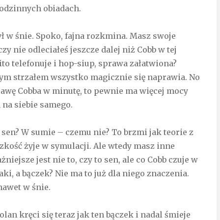
 rodzinnych obiadach.
ył w śnie. Spoko, fajna rozkmina. Masz swoje
czy nie odleciałeś jeszcze dalej niż Cobb w tej
ito telefonuje i hop-siup, sprawa załatwiona?
ednym strzałem wszystko magicznie się naprawia. No
sprawę Cobba w minutę, to pewnie ma więcej mocy
 na siebie samego.
o sen? W sumie – czemu nie? To brzmi jak teorie z
udzkość żyje w symulacji. Ale wtedy masz inne
iejsze jest nie to, czy to sen, ale co Cobb czuje w
i, a bączek? Nie ma to już dla niego znaczenia.
nawet w śnie.
lan kręci się teraz jak ten bączek i nadal śmieje