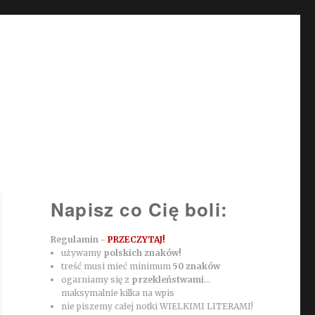
Napisz co Cię boli:
Regulamin -
PRZECZYTAJ!
używamy
polskich znaków!
treść musi mieć minimum
50 znaków
ogarniamy się z
przekleństwami
...
maksymalnie kilka na wpis
nie piszemy całej notki WIELKIMI LITERAMI!