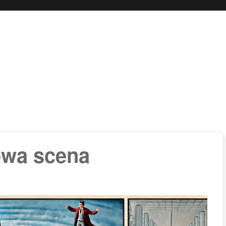
 boli…
owa scena