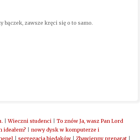
y bączek, zawsze kręci się o to samo.
u.
|
Wieczni studenci
|
To znów Ja, wasz Pan Lord
m ideałem?
|
nowy dysk w komputerze i
menel
|
segregacja biedaków
|
Zbawienny preparat
|