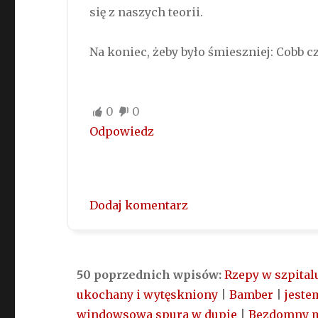
się z naszych teorii.
Na koniec, żeby było śmieszniej: Cobb cz
0
0
Odpowiedz
Dodaj komentarz
50 poprzednich wpisów:
Rzepy w szpital
ukochany i wytęskniony
|
Bamber
|
jeste
windowsowa spura w dupie
|
Bezdomny 