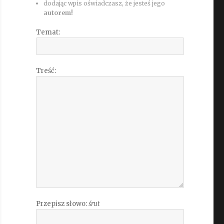
dodając wpis oświadczasz, że jesteś jego
autorem!
Temat:
Treść:
Przepisz słowo:
śrut