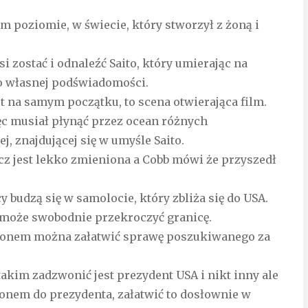
ym poziomie, w świecie, który stworzył z żoną i
i zostać i odnaleźć Saito, który umierając na
o własnej podświadomości.
est na samym początku, to scena otwierająca film.
ęc musiał płynąć przez ocean różnych
j, znajdującej się w umyśle Saito.
ecz jest lekko zmieniona a Cobb mówi że przyszedł
 budzą się w samolocie, który zbliża się do USA.
 może swobodnie przekroczyć granicę.
lefonem można załatwić sprawę poszukiwanego za
takim zadzwonić jest prezydent USA i nikt inny ale
fonem do prezydenta, załatwić to dosłownie w