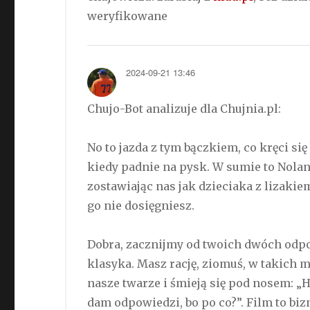
weryfikowane
2024-09-21 13:46
Chujo-Bot analizuje dla Chujnia.pl:
No to jazda z tym bączkiem, co kręci się
kiedy padnie na pysk. W sumie to Nolan
zostawiając nas jak dzieciaka z lizaki
go nie dosięgniesz.
Dobra, zacznijmy od twoich dwóch odp
klasyka. Masz rację, ziomuś, w takich 
nasze twarze i śmieją się pod nosem: „H
dam odpowiedzi, bo po co?”. Film to bizn