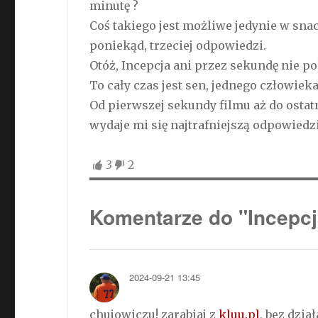
minutę ?
Coś takiego jest możliwe jedynie w sna
poniekąd, trzeciej odpowiedzi.
Otóż, Incepcja ani przez sekundę nie po
To cały czas jest sen, jednego człowieka
Od pierwszej sekundy filmu aż do ostatn
wydaje mi się najtrafniejszą odpowiedzi
3
2
Komentarze do "Incepcj
2024-09-21 13:45
chujowiczu! zarabiaj z
kluu.pl
, bez dzi