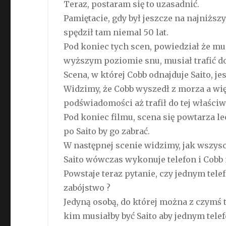
Teraz, postaram się to uzasadnić.
Pamiętacie, gdy był jeszcze na najniższ
spędził tam niemal 50 lat.
Pod koniec tych scen, powiedział że mus
wyższym poziomie snu, musiał trafić d
Scena, w której Cobb odnajduje Saito, j
Widzimy, że Cobb wyszedł z morza a wi
podświadomości aż trafił do tej właściwe
Pod koniec filmu, scena się powtarza l
po Saito by go zabrać.
W następnej scenie widzimy, jak wszyscy
Saito wówczas wykonuje telefon i Cobb
Powstaje teraz pytanie, czy jednym te
zabójstwo ?
Jedyną osobą, do której można z czymś 
kim musiałby być Saito aby jednym tele