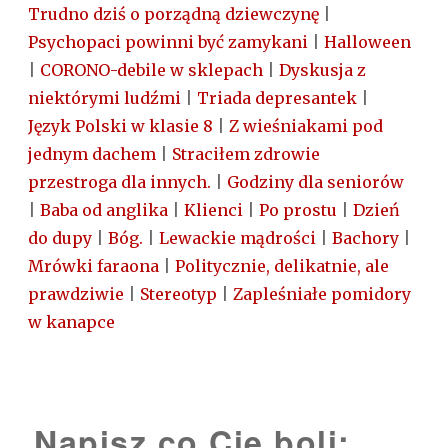
Trudno dziś o porządną dziewczynę
|
Psychopaci powinni być zamykani
|
Halloween
|
CORONO-debile w sklepach
|
Dyskusja z
niektórymi ludźmi
|
Triada depresantek
|
Język Polski w klasie 8
|
Z wieśniakami pod
jednym dachem
|
Straciłem zdrowie
przestroga dla innych.
|
Godziny dla seniorów
|
Baba od anglika
|
Klienci
|
Po prostu
|
Dzień
do dupy
|
Bóg.
|
Lewackie mądrości
|
Bachory
|
Mrówki faraona
|
Politycznie, delikatnie, ale
prawdziwie
|
Stereotyp
|
Zapleśniałe pomidory
w kanapce
Napisz co Cię boli: