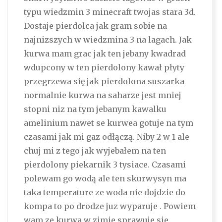
typu wiedzmin 3 minecraft twojas stara 3d.
Dostaje pierdolca jak gram sobie na
najnizszych w wiedzmina 3 na lagach. Jak
kurwa mam grac jak ten jebany kwadrad
wdupcony w ten pierdolony kawał płyty
przegrzewa się jak pierdolona suszarka
normalnie kurwa na saharze jest mniej
stopni niz na tym jebanym kawalku
amelinium nawet se kurwea gotuje na tym
czasami jak mi gaz odłączą. Niby 2 w 1 ale
chuj mi z tego jak wyjebałem na ten
pierdolony piekarnik 3 tysiace. Czasami
polewam go wodą ale ten skurwysyn ma
taka temperature ze woda nie dojdzie do
kompa to po drodze juz wyparuje . Powiem
wam ze kurwa w zimie sprawuje sie