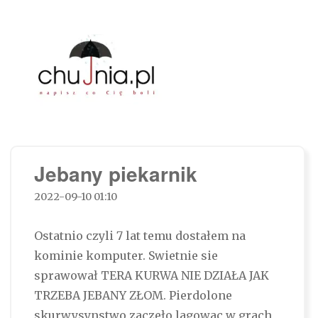
Chujnia.pl – napisz co Cię boli…
Jebany piekarnik
2022-09-10 01:10
Ostatnio czyli 7 lat temu dostałem na
kominie komputer. Swietnie sie
sprawował TERA KURWA NIE DZIAŁA JAK
TRZEBA JEBANY ZŁOM. Pierdolone
skurwysynstwo zaczeło lagowac w grach