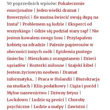
50 poprzednich wpisów:
Pokaleczenie
emocjonalne
|
Jeden wielki dramat
|
Rowerzyści
|
Ile można świecić swoją dupą na
Insta?
|
Problemem są ludzie
|
Eksperci od
wszyskiego
|
Gdzie się podział stary rap!
|
Nie
jestem kowalem swego losu
|
Przyłapałem
kobietę na zdradzie
|
Palenie papierosów w
obecności innych osób
|
Epidemia pustego
śmiechu
|
Mieszkam z orangutanem
|
Dzieci
sąsiadów
|
Rozterki miłosne
|
Szajski kibel
|
Jestem życiowym noobem
|
Dramat
informatyka...
|
Praca w Holandii
|
Biurokracja
na studiach
|
Klin podatkowy
|
Ciąża i poród
|
Mylne nazewnictwo
|
Dziwny fetysz
|
Lockdown
|
Ludzie są prości
|
Choroby
psychiczne
|
Ludzie a małpy
|
Zawistni
|