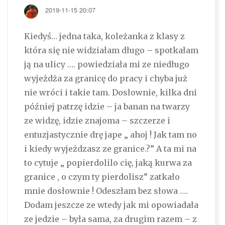
2019-11-15 20:07
Kiedyś… jedna taka, koleżanka z klasy z
która się nie widziałam długo – spotkałam
ją na ulicy …. powiedziała mi ze niedługo
wyjeżdża za granicę do pracy i chyba już
nie wróci i takie tam. Dosłownie, kilka dni
później patrzę idzie – ja banan na twarzy
ze widzę, idzie znajoma – szczerze i
entuzjastycznie drę jape „ ahoj ! Jak tam no
i kiedy wyjeżdzasz ze granice.?” A ta mi na
to cytuje „ popierdolilo cię, jaką kurwa za
granice , o czym ty pierdolisz” zatkało
mnie dosłownie ! Odeszłam bez słowa ….
Dodam jeszcze ze wtedy jak mi opowiadała
ze jedzie – była sama, za drugim razem – z