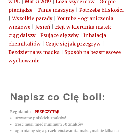
w PL
|
Matki 2019
|
Loża szyderców
|
Głupie
pieniądze
|
Tanie maszyny
|
Potrzeba bliskości
|
Wszelkie parady
|
Youtube - ograniczenia
wiekowe
|
Jesień
|
Hejt w kierunku matek -
ciąg dalszy
|
Psujące się zęby
|
Inhalacja
chemikaliów
|
Czuje się jak przegryw
|
Bezdzietna vs madka
|
Sposób na bezstresowe
wychowanie
Napisz co Cię boli:
Regulamin -
PRZECZYTAJ!
używamy
polskich znaków!
treść musi mieć minimum
50 znaków
ogarniamy się z
przekleństwami
... maksymalnie kilka na