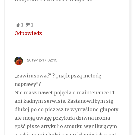
1
1
Odpowiedz
2019-12-17 02:13
„zawirusować” ? „najlepszą metodę
naprawy”?
Nie masz nawet pojęcia o maintenance IT
ani żadnym serwisie. Zastanowiłbym się
dłużej po co piszesz te wymyślone głupoty
ale moją uwagę przykuła dziwna ironia –
gość pisze artykuł o smutku wynikającym
z zakłamania ludzi a sam kłamie jak z nut