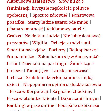
Autobusowe szaleństwo
|
Słów kilka o
feminizacji, kryzysie męskości i polityce
społecznej
|
Sport to zdrowie?
|
Państwowa
posadka
|
Starzy ludzie (starsi ode mnie)
|
Jebana samotność
|
Reklamowy tatuś 2
|
Grubas
|
No do kitu-ludzie
|
Nie lubię dostawać
prezentów
|
Wigilia
|
Relacje z rodzicami
|
Smartfonowe zjeby
|
Bachory
|
Bajkopisarze
|
Stomatolodzy
|
Zakochałam się w żonatym 40-
latku
|
Dzieciaki na parkingu
|
Śmierdzące
Janusze
|
Facho{f}cy
|
Ludzka uczciwość
|
Licbaza
|
Zrobiłem dziecko pannie z trójką
dzieci
|
Niepopularna opinia o służbie zdrowia
|
Praca w Korporacji
|
Za głośno chodzimy
|
Praca w obsłudze klienta
|
Dokuczanie innym
|
Rankingi w grze online
|
Podejście do biznesu