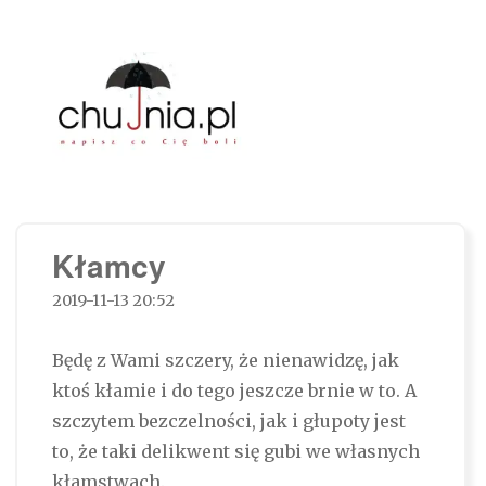
Chujnia.pl – napisz co Cię boli…
Kłamcy
2019-11-13 20:52
Będę z Wami szczery, że nienawidzę, jak
ktoś kłamie i do tego jeszcze brnie w to. A
szczytem bezczelności, jak i głupoty jest
to, że taki delikwent się gubi we własnych
kłamstwach.