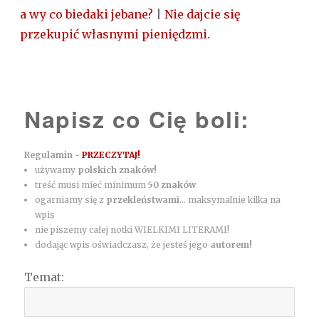
a wy co biedaki jebane?
|
Nie dajcie się
przekupić własnymi pieniędzmi.
Napisz co Cię boli:
Regulamin -
PRZECZYTAJ!
używamy
polskich znaków!
treść musi mieć minimum
50 znaków
ogarniamy się z
przekleństwami
... maksymalnie kilka na
wpis
nie piszemy całej notki WIELKIMI LITERAMI!
dodając wpis oświadczasz, że jesteś jego
autorem!
Temat: