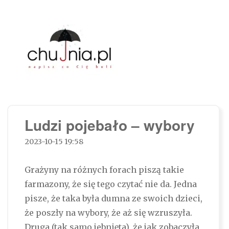
Chujnia.pl – napisz co Cię boli…
Ludzi pojebało – wybory
2023-10-15 19:58
Grażyny na różnych forach piszą takie
farmazony, że się tego czytać nie da. Jedna
pisze, że taka była dumna ze swoich dzieci,
że poszły na wybory, że aż się wzruszyła.
Druga (tak samo jebnięta), że jak zobaczyła