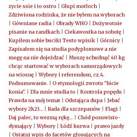
zycie ssie i to ostro
|
Głupi motłoch
|
Zdziwiona rodzinka, że nie byłem na wyborach
|
Gówniane radia
|
Obrady WHO
|
Dożywotnie
pisanie na randkach
|
Ciekawostka na sobotę
|
Kupiłem sobie buciki Testo wpisik
|
Górnicy
|
Zapisałem się na studia podyplomowe a nie
mogę na nie dojeżdzać
|
Muszę schudnąć 40 kg
chcąc startować w wyborach samorządowych
na wiosnę
|
Wybory i referendum, cz.4.
Podsumowanie.
|
O etymologii zwrotu "bicie
konia".
|
Dla mnie studia to
|
Kontrola popędu
|
Prawda na mój temat
|
Odstająca dupa
|
Jebać
wybory 2k23…
|
Rada dla szczepanów
|
Flagi
|
Daj palec, to wezmą rękę…
|
Chód posuwisto-
dymający
|
Wybory
|
Łódź kurwa
|
prawo jazdy
|
Ostatni wpis do facetów głosujących na