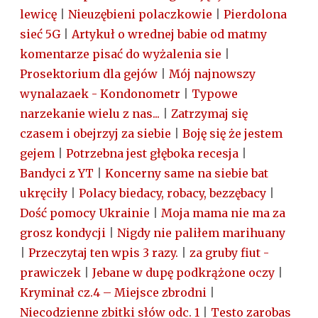
lewicę
|
Nieuzębieni polaczkowie
|
Pierdolona
sieć 5G
|
Artykuł o wrednej babie od matmy
komentarze pisać do wyżalenia sie
|
Prosektorium dla gejów
|
Mój najnowszy
wynalazaek - Kondonometr
|
Typowe
narzekanie wielu z nas...
|
Zatrzymaj się
czasem i obejrzyj za siebie
|
Boję się że jestem
gejem
|
Potrzebna jest głęboka recesja
|
Bandyci z YT
|
Koncerny same na siebie bat
ukręciły
|
Polacy biedacy, robacy, bezzębacy
|
Dość pomocy Ukrainie
|
Moja mama nie ma za
grosz kondycji
|
Nigdy nie paliłem marihuany
|
Przeczytaj ten wpis 3 razy.
|
za gruby fiut -
prawiczek
|
Jebane w dupę podkrążone oczy
|
Kryminał cz.4 – Miejsce zbrodni
|
Niecodzienne zbitki słów odc. 1
|
Testo zarobas