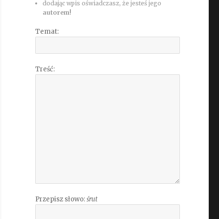
dodając wpis oświadczasz, że jesteś jego
autorem!
Temat:
Treść:
Przepisz słowo:
śrut