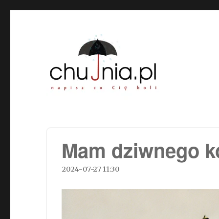
Chujnia.pl – napisz co Cię
Mam dziwnego k
2024-07-27 11:30