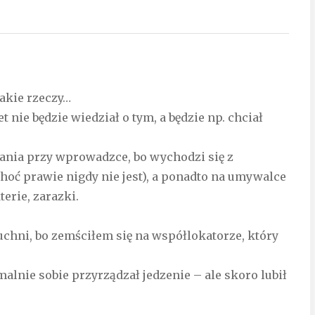
takie rzeczy…
 nie będzie wiedział o tym, a będzie np. chciał
kania przy wprowadzce, bo wychodzi się z
(choć prawie nigdy nie jest), a ponadto na umywalce
terie, zarazki.
uchni, bo zemściłem się na współlokatorze, który
lnie sobie przyrządzał jedzenie – ale skoro lubił