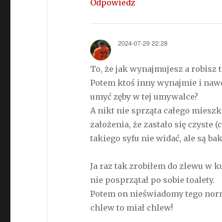
Odpowiedz
2024-07-29 22:28
To, że jak wynajmujesz a robisz 
Potem ktoś inny wynajmie i nawet
umyć zęby w tej umywalce?
A nikt nie sprząta całego miesz
założenia, że zastało się czyste 
takiego syfu nie widać, ale są bak
Ja raz tak zrobiłem do zlewu w k
nie posprzątał po sobie toalety.
Potem on nieświadomy tego norma
chlew to miał chlew!