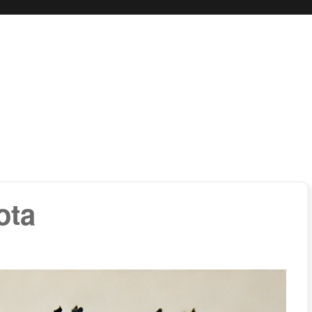
 boli…
ota