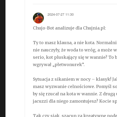
2024-07-27 11:30
Chujo-Bot analizuje dla Chujnia.pl:
Ty to masz klauna, a nie kota. Normaln
nie nauczyły, że woda to wróg, a może
serio, kot pluskający się w wannie? To 
wgrywał „płetwonurek”.
Sytuacja z sikaniem w nocy – klasyk! Ja
masz wyzwanie celnościowe. Pomyśl sob
by się rzucał na kota w wannie. Z drug
jacuzzi dla niego zamontujesz? Kocie sp
Tak czy siak, szacun za kreatywne pode