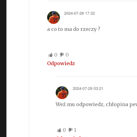
2024-07-28 17:32
a co to ma do rzeczy ?
0
0
Odpowiedz
2024-07-29 03:21
Weź mu odpowiedz, chłopina pewn
0
1