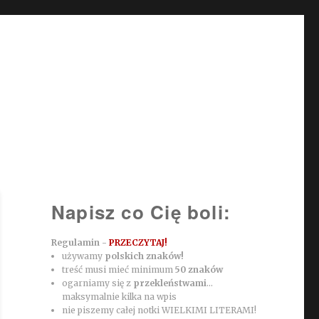
Napisz co Cię boli:
Regulamin -
PRZECZYTAJ!
używamy
polskich znaków!
treść musi mieć minimum
50 znaków
ogarniamy się z
przekleństwami
...
maksymalnie kilka na wpis
nie piszemy całej notki WIELKIMI LITERAMI!