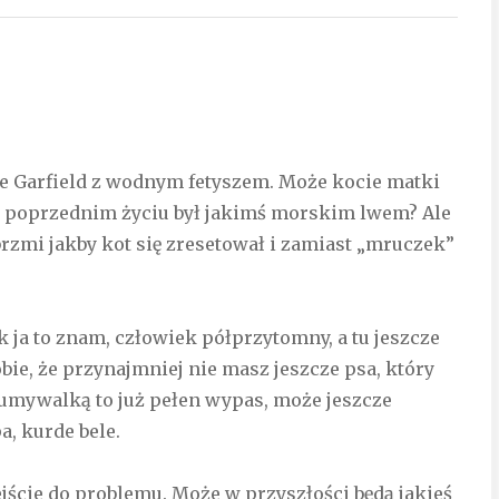
ie Garfield z wodnym fetyszem. Może kocie matki
 w poprzednim życiu był jakimś morskim lwem? Ale
brzmi jakby kot się zresetował i zamiast „mruczek”
k ja to znam, człowiek półprzytomny, a tu jeszcze
ie, że przynajmniej nie masz jeszcze psa, który
ą umywalką to już pełen wypas, może jeszcze
a, kurde bele.
jście do problemu. Może w przyszłości będą jakieś