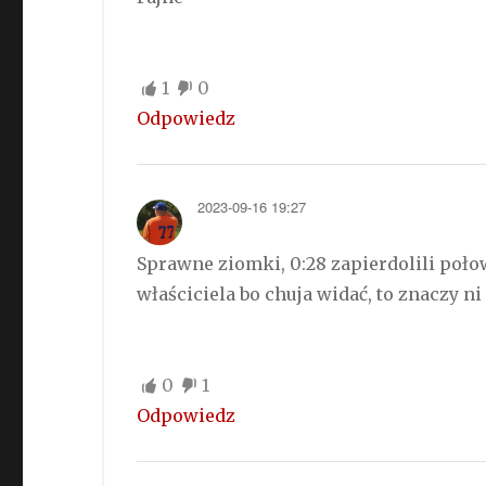
1
0
Odpowiedz
2023-09-16 19:27
Sprawne ziomki, 0:28 zapierdolili połow
właściciela bo chuja widać, to znaczy ni 
0
1
Odpowiedz