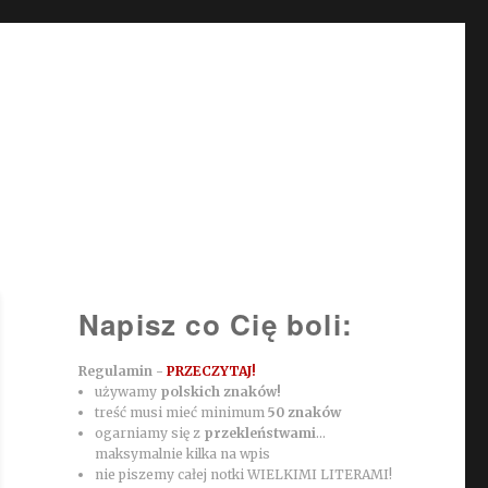
Napisz co Cię boli:
Regulamin -
PRZECZYTAJ!
używamy
polskich znaków!
treść musi mieć minimum
50 znaków
ogarniamy się z
przekleństwami
...
maksymalnie kilka na wpis
nie piszemy całej notki WIELKIMI LITERAMI!