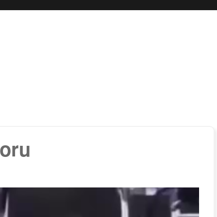
 boli…
oru