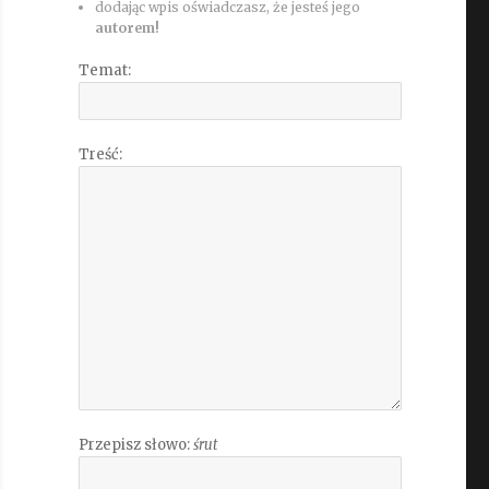
dodając wpis oświadczasz, że jesteś jego
autorem!
Temat:
Treść:
Przepisz słowo:
śrut