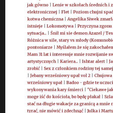
jak gówno
|
Lenie w szkołach średnich i 
elektronicznej
|
Flet
|
Poziom chujni spad
kotwa chemiczna
|
Angelika Siwek zmarł
istnieje
|
Lokomotywa
|
Przyczyna zgonu
sytuacja...
|
Śnił mi sie demon Azazel / Tes
Różnica w sile, stary vs młody (Komunob
pontoniarze
|
Myślałem że się zakochałem 
Mam 31 lat i interesuje mnie rozwijanie 
artystycznych
|
Kariera...
|
Ishtar alert
|
J
zrobić
|
Sex z członkiem rodziny tej samej
|
Jebany wrześniowy upał vol 2
|
Chujowa 
wrześniowy upał
|
Badoo - gdzie te uczuci
wykonywania kary śmierci
|
"Ciekawe ja
moge iść do kościoła, bo będę płakał
|
Szla
stać na długie wakacje za granicą a mnie 
tyrać, nie mówić i zdechnąć
|
Julka i Mart