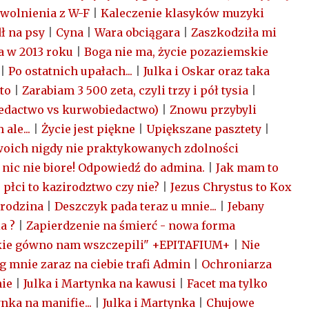
zwolnienia z W-F
|
Kaleczenie klasyków muzyki
ł na psy
|
Cyna
|
Wara obciągara
|
Zaszkodziła mi
a w 2013 roku
|
Boga nie ma, życie pozaziemskie
|
Po ostatnich upałach...
|
Julka i Oskar oraz taka
to
|
Zarabiam 3 500 zeta, czyli trzy i pół tysia
|
iedactwo vs kurwobiedactwo)
|
Znowu przybyli
ale...
|
Życie jest piękne
|
Upiększane pasztety
|
swoich nigdy nie praktykowanych zdolności
a nic nie biore! Odpowiedź do admina.
|
Jak mam to
 płci to kazirodztwo czy nie?
|
Jezus Chrystus to Kox
rodzina
|
Deszczyk pada teraz u mnie...
|
Jebany
a ?
|
Zapierdzenie na śmierć - nowa forma
kie gówno nam wszczepili" +EPITAFIUM+
|
Nie
g mnie zaraz na ciebie trafi Admin
|
Ochroniarza
nie
|
Julka i Martynka na kawusi
|
Facet ma tylko
ynka na manifie...
|
Julka i Martynka
|
Chujowe