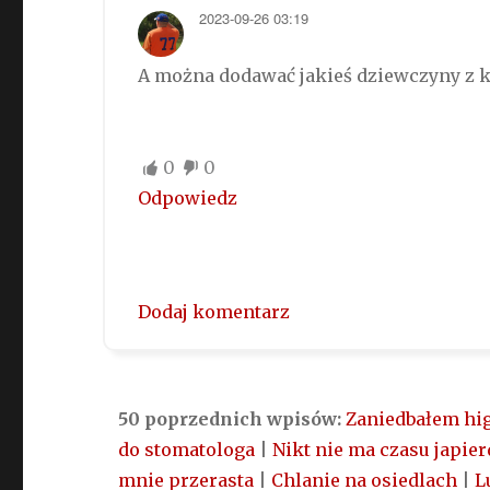
2023-09-26 03:19
A można dodawać jakieś dziewczyny z 
0
0
Odpowiedz
Dodaj komentarz
50 poprzednich wpisów:
Zaniedbałem hig
do stomatologa
|
Nikt nie ma czasu japier
mnie przerasta
|
Chlanie na osiedlach
|
L