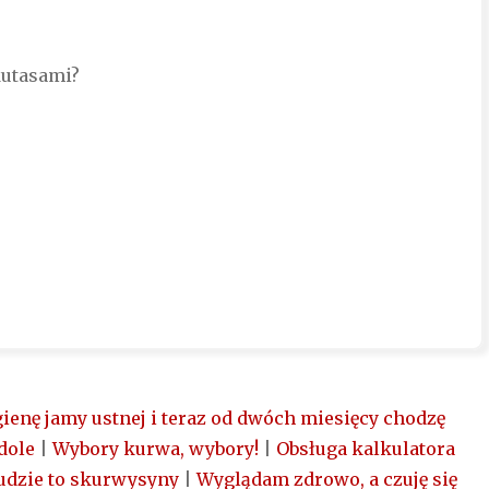
kutasami?
ienę jamy ustnej i teraz od dwóch miesięcy chodzę
dole
|
Wybory kurwa, wybory!
|
Obsługa kalkulatora
udzie to skurwysyny
|
Wyglądam zdrowo, a czuję się