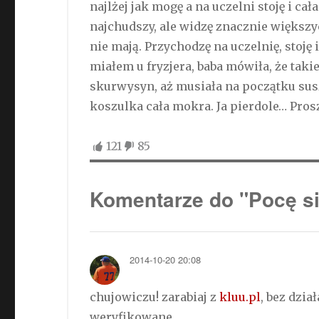
najlżej jak mogę a na uczelni stoję i cał
najchudszy, ale widzę znacznie większ
nie mają. Przychodzę na uczelnię, stoję
miałem u fryzjera, baba mówiła, że taki
skurwysyn, aż musiała na początku suszyć
koszulka cała mokra. Ja pierdole… Prosz
121
85
Komentarze do "Pocę s
2014-10-20 20:08
chujowiczu! zarabiaj z
kluu.pl
, bez dzi
weryfikowane