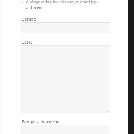
dodając wpis oświadczasz, że jesteś jego
autorem!
Temat:
Treść:
Przepisz słowo:
śrut