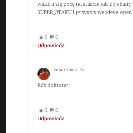
walić a się pocę na starcie jak pojebany
SUPER_OTAKU i przyszły webdeveloper.
0
0
Odpowiedz
2014-10-20 20:58
Rób doktorat
0
0
Odpowiedz