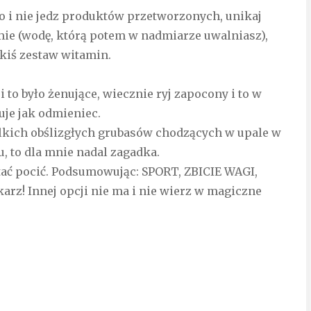
o i nie jedz produktów przetworzonych, unikaj
mie (wodę, którą potem w nadmiarze uwalniasz),
akiś zestaw witamin.
to było żenujące, wiecznie ryj zapocony i to w
uje jak odmieniec.
elkich obślizgłych grubasów chodzących w upale w
u, to dla mnie nadal zagadka.
tać pocić. Podsumowując: SPORT, ZBICIE WAGI,
arz! Innej opcji nie ma i nie wierz w magiczne