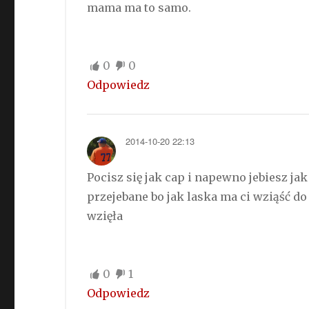
mama ma to samo.
0
0
Odpowiedz
2014-10-20 22:13
Pocisz się jak cap i napewno jebiesz j
przejebane bo jak laska ma ci wziąść do
wzięła
0
1
Odpowiedz