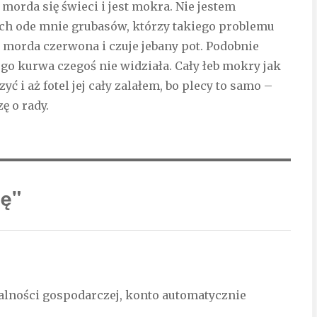
a morda się świeci i jest mokra. Nie jestem
ych ode mnie grubasów, którzy takiego problemu
 i morda czerwona i czuje jebany pot. Podobnie
ego kurwa czegoś nie widziała. Cały łeb mokry jak
 i aż fotel jej cały zalałem, bo plecy to samo –
ę o rady.
ię"
ałalności gospodarczej, konto automatycznie