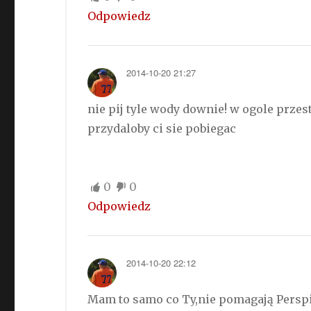
Odpowiedz
2014-10-20 21:27
nie pij tyle wody downie! w ogole przes
przydaloby ci sie pobiegac
0
0
Odpowiedz
2014-10-20 22:12
Mam to samo co Ty,nie pomagają Perspi