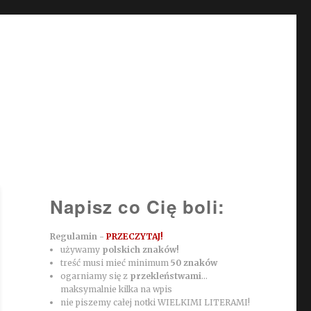
Napisz co Cię boli:
Regulamin -
PRZECZYTAJ!
używamy
polskich znaków!
treść musi mieć minimum
50 znaków
ogarniamy się z
przekleństwami
...
maksymalnie kilka na wpis
nie piszemy całej notki WIELKIMI LITERAMI!