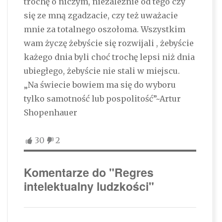
trochę o niczym, niezależnie od tego czy
się ze mną zgadzacie, czy też uważacie
mnie za totalnego oszołoma. Wszystkim
wam życzę żebyście się rozwijali , żebyście
każego dnia byli choć trochę lepsi niż dnia
ubiegłego, żebyście nie stali w miejscu.
„Na świecie bowiem ma się do wyboru
tylko samotność lub pospolitość”~Artur
Shopenhauer
30
2
Komentarze do "Regres
intelektualny ludzkości"