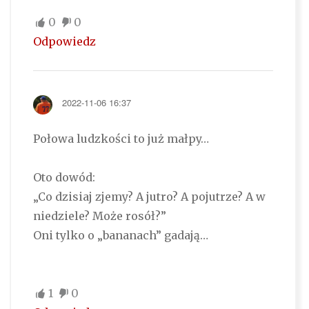
0
0
Odpowiedz
2022-11-06 16:37
Połowa ludzkości to już małpy…
Oto dowód:
„Co dzisiaj zjemy? A jutro? A pojutrze? A w
niedziele? Może rosół?”
Oni tylko o „bananach” gadają…
1
0