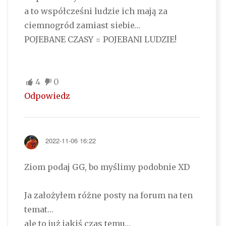
a to współcześni ludzie ich mają za
ciemnogród zamiast siebie…
POJEBANE CZASY = POJEBANI LUDZIE!
4
0
Odpowiedz
2022-11-06 16:22
Ziom podaj GG, bo myślimy podobnie XD
Ja założyłem różne posty na forum na ten
temat…
ale to już jakiś czas temu…