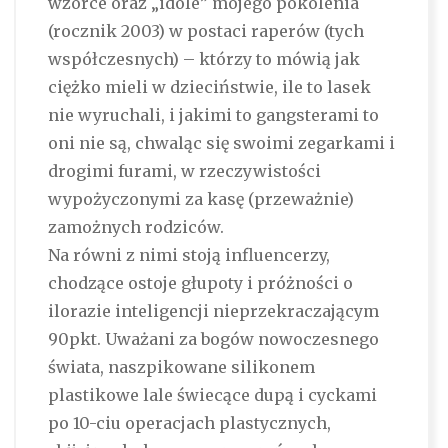
wzorce oraz „idole” mojego pokolenia
(rocznik 2003) w postaci raperów (tych
współczesnych) – którzy to mówią jak
ciężko mieli w dzieciństwie, ile to lasek
nie wyruchali, i jakimi to gangsterami to
oni nie są, chwaląc się swoimi zegarkami i
drogimi furami, w rzeczywistości
wypożyczonymi za kasę (przeważnie)
zamożnych rodziców.
Na równi z nimi stoją influencerzy,
chodzące ostoje głupoty i próżności o
ilorazie inteligencji nieprzekraczającym
90pkt. Uważani za bogów nowoczesnego
świata, naszpikowane silikonem
plastikowe lale świecące dupą i cyckami
po 10-ciu operacjach plastycznych,