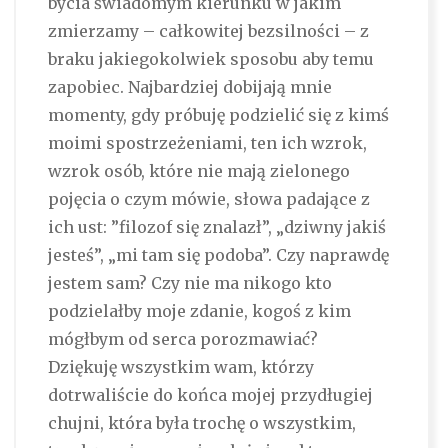
bycia świadomym kierunku w jakim
zmierzamy – całkowitej bezsilności – z
braku jakiegokolwiek sposobu aby temu
zapobiec. Najbardziej dobijają mnie
momenty, gdy próbuję podzielić się z kimś
moimi spostrzeżeniami, ten ich wzrok,
wzrok osób, które nie mają zielonego
pojęcia o czym mówie, słowa padające z
ich ust: ”filozof się znalazł”, „dziwny jakiś
jesteś”, „mi tam się podoba”. Czy naprawdę
jestem sam? Czy nie ma nikogo kto
podzielałby moje zdanie, kogoś z kim
mógłbym od serca porozmawiać?
Dziękuję wszystkim wam, którzy
dotrwaliście do końca mojej przydługiej
chujni, która była trochę o wszystkim,