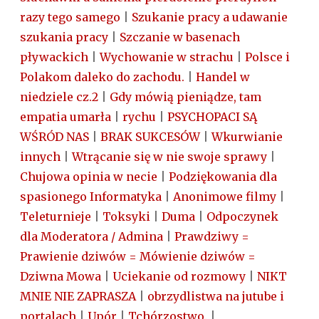
razy tego samego
|
Szukanie pracy a udawanie
szukania pracy
|
Szczanie w basenach
pływackich
|
Wychowanie w strachu
|
Polsce i
Polakom daleko do zachodu.
|
Handel w
niedziele cz.2
|
Gdy mówią pieniądze, tam
empatia umarła
|
rychu
|
PSYCHOPACI SĄ
WŚRÓD NAS
|
BRAK SUKCESÓW
|
Wkurwianie
innych
|
Wtrącanie się w nie swoje sprawy
|
Chujowa opinia w necie
|
Podziękowania dla
spasionego Informatyka
|
Anonimowe filmy
|
Teleturnieje
|
Toksyki
|
Duma
|
Odpoczynek
dla Moderatora / Admina
|
Prawdziwy =
Prawienie dziwów = Mówienie dziwów =
Dziwna Mowa
|
Uciekanie od rozmowy
|
NIKT
MNIE NIE ZAPRASZA
|
obrzydlistwa na jutube i
portalach
|
Upór
|
Tchórzostwo.
|