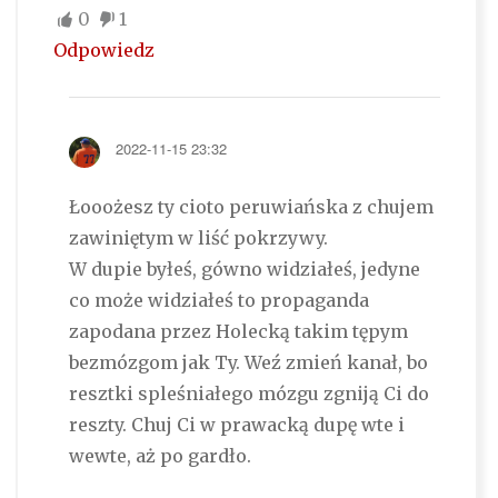
0
1
Odpowiedz
2022-11-15 23:32
Łooożesz ty cioto peruwiańska z chujem
zawiniętym w liść pokrzywy.
W dupie byłeś, gówno widziałeś, jedyne
co może widziałeś to propaganda
zapodana przez Holecką takim tępym
bezmózgom jak Ty. Weź zmień kanał, bo
resztki spleśniałego mózgu zgniją Ci do
reszty. Chuj Ci w prawacką dupę wte i
wewte, aż po gardło.