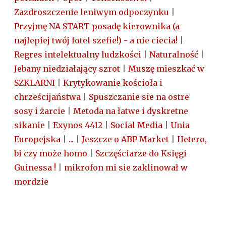
Zazdroszczenie leniwym odpoczynku
|
Przyjmę NA START posadę kierownika (a
najlepiej twój fotel szefie!) - a nie ciecia!
|
Regres intelektualny ludzkości
|
Naturalność
|
Jebany niedziałający szrot
|
Muszę mieszkać w
SZKLARNI
|
Krytykowanie kościoła i
chrześcijaństwa
|
Spuszczanie sie na ostre
sosy i żarcie
|
Metoda na łatwe i dyskretne
sikanie
|
Exynos 4412
|
Social Media
|
Unia
Europejska
|
...
|
Jeszcze o ABP Market
|
Hetero,
bi czy może homo
|
Szczęściarze do Księgi
Guinessa !
|
mikrofon mi sie zaklinował w
mordzie