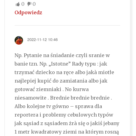
0
0
Odpowiedz
2022-11-12 10:46
Np. Pytanie na śniadanie czyli sranie w
banie tzn. Np. „Istotne” Rady typu : jak
trzymać dziecko na ręce albo jakà miotłe
najlepiej kupić do zamiatania albo jak
gotować ziemniaki . No kurwa
niesamowite . Brednie brednie brednie .
Albo kolejne tv gówno – sprawa dla
reportera i problemy cebulowych typów
jak sąsiad z sąsiadem żrà się o jakiś jebany
1 metr kwadratowy ziemi na którym rosną