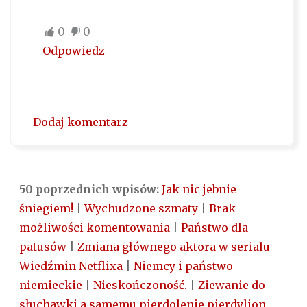
0
0
Odpowiedz
Dodaj komentarz
50 poprzednich wpisów:
Jak nic jebnie
śniegiem!
|
Wychudzone szmaty
|
Brak
możliwości komentowania
|
Państwo dla
patusów
|
Zmiana głównego aktora w serialu
Wiedźmin Netflixa
|
Niemcy i państwo
niemieckie
|
Nieskończoność.
|
Ziewanie do
słuchawki a samemu pierdolenie pierdylion