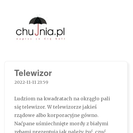
Chujnia.pl – napisz co Cię boli…
Telewizor
2022-11-11 23:59
Ludziom na kwadratach na okrągło pali
się telewizor. W telewizorze jakieś
rządowe albo korporacyjne gówno.
Naćpane uśmiechnięte mordy z białymi
zębami prezentują jak należy żyć, czuć,