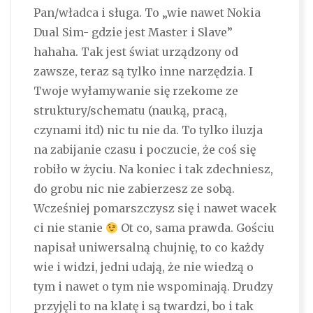
Pan/władca i sługa. To „wie nawet Nokia
Dual Sim- gdzie jest Master i Slave”
hahaha. Tak jest świat urządzony od
zawsze, teraz są tylko inne narzędzia. I
Twoje wyłamywanie się rzekome ze
struktury/schematu (nauką, pracą,
czynami itd) nic tu nie da. To tylko iluzja
na zabijanie czasu i poczucie, że coś się
robiło w życiu. Na koniec i tak zdechniesz,
do grobu nic nie zabierzesz ze sobą.
Wcześniej pomarszczysz się i nawet wacek
ci nie stanie
Ot co, sama prawda. Gościu
napisał uniwersalną chujnię, to co każdy
wie i widzi, jedni udają, że nie wiedzą o
tym i nawet o tym nie wspominają. Drudzy
przyjęli to na klatę i są twardzi, bo i tak