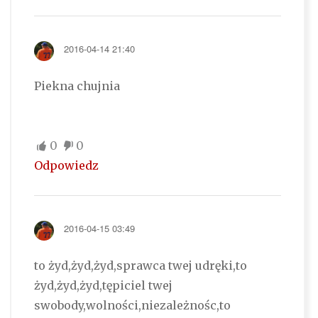
2016-04-14 21:40
Piekna chujnia
0
0
Odpowiedz
2016-04-15 03:49
to żyd,żyd,żyd,sprawca twej udręki,to
żyd,żyd,żyd,tępiciel twej
swobody,wolności,niezależnośc,to