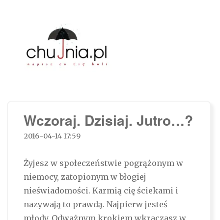
Chujnia.pl – napisz co Cię boli…
Wczoraj. Dzisiaj. Jutro…?
2016-04-14 17:59
Żyjesz w społeczeństwie pogrążonym w
niemocy, zatopionym w błogiej
nieświadomości. Karmią cię ściekami i
nazywają to prawdą. Najpierw jesteś
młody. Odważnym krokiem wkraczasz w