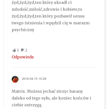
żyd,żyd,żyd,ten który ukradł ci
młodość,miłość,zdrowie i kobiete,to
żyd,żyd,żyd,ten który pozbawił sensu
twego istnienia i wpędził cię w marazm
psychiczny
1
2
Odpowiedz
2016-04-15 10:29
Matrix. Możesz jechać strzyc barany
daleko od tego syfu, ale koniec końców i
ciebie ostrzygą.