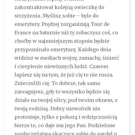
zakontraktował kolejną owieczkę do
strzyżenia. Myślisz sobie – byle do
emerytury. Prędzej zorganizują Tour de
France na Saturnie niż ty zobaczysz coś, co
choćby w najmniejszym stopniu będzie
przypominało emeryturę. Każdego dnia
widzisz w mediach wojny, zamachy, śmierć
i cierpienie niewinnych ludzi. Czasem
łapiesz się na tym, że już cię to nie rusza.
Znieczulili cię. To dobrze, tak samo
zareagujesz, gdy to wszystko będzie się
działo na twojej ulicy, pod twoim oknem, z
twoją rodziną. Dobry niewolnik nie
protestuje, tylko z pokorą i wdzięcznością
bierze to, co daje mu jego Pan. Podzielone
społeczeństwa skaczące sobie do gardeł o