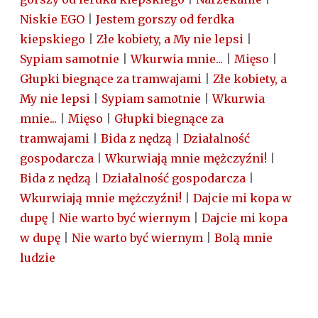
Niskie EGO
|
Jestem gorszy od ferdka
kiepskiego
|
Złe kobiety, a My nie lepsi
|
Sypiam samotnie
|
Wkurwia mnie...
|
Mięso
|
Głupki biegnące za tramwajami
|
Złe kobiety, a
My nie lepsi
|
Sypiam samotnie
|
Wkurwia
mnie...
|
Mięso
|
Głupki biegnące za
tramwajami
|
Bida z nędzą
|
Działalność
gospodarcza
|
Wkurwiają mnie mężczyźni!
|
Bida z nędzą
|
Działalność gospodarcza
|
Wkurwiają mnie mężczyźni!
|
Dajcie mi kopa w
dupę
|
Nie warto być wiernym
|
Dajcie mi kopa
w dupę
|
Nie warto być wiernym
|
Bolą mnie
ludzie