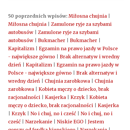
50 poprzednich wpisów:
Miłosna chujnia
|
Miłosna chujnia
|
Zamulone ryje za szybami
autobusów
|
Zamulone ryje za szybami
autobusów
|
Bukmacher
|
Bukmacher
|
Kapitalizm
|
Egzamin na prawo jazdy w Polsce
- największe gówno
|
Brak alternatyw i wredny
dzień
|
Kapitalizm
|
Egzamin na prawo jazdy w
Polsce - największe gówno
|
Brak alternatyw i
wredny dzień
|
Chujnia zarobkowa
|
Chujnia
zarobkowa
|
Kobieta męczy o dziecko, brak
racjonalności
|
Kasjerka
|
Krzyk
|
Kobieta
męczy o dziecko, brak racjonalności
|
Kasjerka
|
Krzyk
|
No i chuj, no i cześć
|
No i chuj, no i
cześć
|
Narzekanie
|
Niskie EGO
|
Jestem
gorszy od ferdka kiepskiego
|
Narzekanie
|