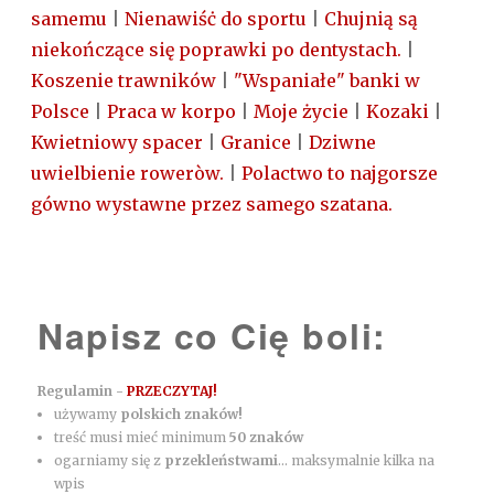
samemu
|
Nienawiśċ do sportu
|
Chujnią są
niekończące się poprawki po dentystach.
|
Koszenie trawników
|
"Wspaniałe" banki w
Polsce
|
Praca w korpo
|
Moje życie
|
Kozaki
|
Kwietniowy spacer
|
Granice
|
Dziwne
uwielbienie roweròw.
|
Polactwo to najgorsze
gówno wystawne przez samego szatana.
Napisz co Cię boli:
Regulamin -
PRZECZYTAJ!
używamy
polskich znaków!
treść musi mieć minimum
50 znaków
ogarniamy się z
przekleństwami
... maksymalnie kilka na
wpis