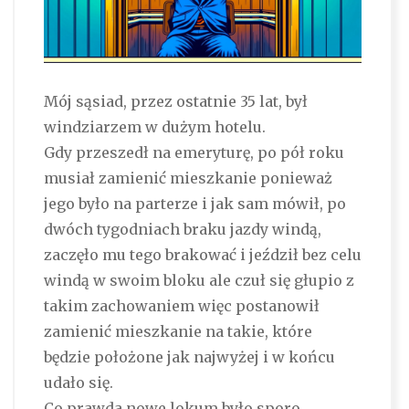
Mój sąsiad, przez ostatnie 35 lat, był
windziarzem w dużym hotelu.
Gdy przeszedł na emeryturę, po pół roku
musiał zamienić mieszkanie ponieważ
jego było na parterze i jak sam mówił, po
dwóch tygodniach braku jazdy windą,
zaczęło mu tego brakować i jeździł bez celu
windą w swoim bloku ale czuł się głupio z
takim zachowaniem więc postanowił
zamienić mieszkanie na takie, które
będzie położone jak najwyżej i w końcu
udało się.
Co prawda nowe lokum było sporo