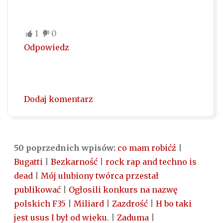
1
0
Odpowiedz
Dodaj komentarz
50 poprzednich wpisów:
co mam robićź
|
Bugatti
|
Bezkarność
|
rock rap and techno is
dead
|
Mój ulubiony twórca przestał
publikować
|
Ogłosili konkurs na nazwę
polskich F35
|
Miliard
|
Zazdrość
|
H bo taki
jest usus I był od wieku.
|
Zaduma
|