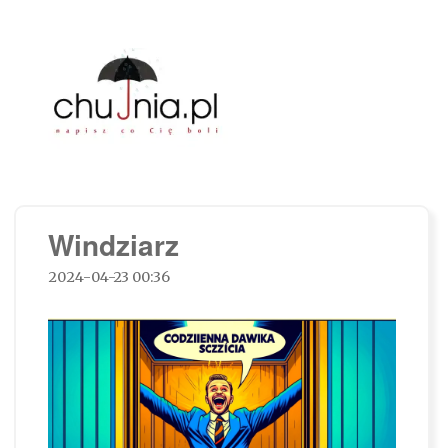
Chujnia.pl – napisz co Cię boli…
Windziarz
2024-04-23 00:36