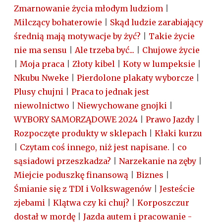
Zmarnowanie życia młodym ludziom
|
Milczący bohaterowie
|
Skąd ludzie zarabiający
średnią mają motywacje by żyć?
|
Takie życie
nie ma sensu
|
Ale trzeba być...
|
Chujowe życie
|
Moja praca
|
Złoty kibel
|
Koty w lumpeksie
|
Nkubu Nweke
|
Pierdolone plakaty wyborcze
|
Plusy chujni
|
Praca to jednak jest
niewolnictwo
|
Niewychowane gnojki
|
WYBORY SAMORZĄDOWE 2024
|
Prawo Jazdy
|
Rozpoczęte produkty w sklepach
|
Kłaki kurzu
|
Czytam coś innego, niż jest napisane.
|
co
sąsiadowi przeszkadza?
|
Narzekanie na zęby
|
Miejcie poduszkę finansową
|
Biznes
|
Śmianie się z TDI i Volkswagenów
|
Jesteście
zjebami
|
Klątwa czy ki chuj?
|
Korposzczur
dostał w mordę
|
Jazda autem i pracowanie -