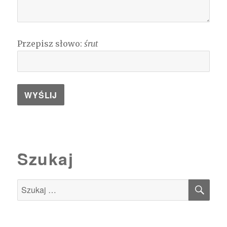
Przepisz słowo:
śrut
Szukaj
SZU
Szukaj: