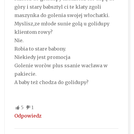
gòry i stary babsztyl ci te klaty zgoli
maszynka do golenia swojej włochatki.
Myslisz,ze młode sunie golą u golidupy
klientom rowy?
Nie.
Robia to stare babony.
Niekiedy jest promocja
Golenie woròw plus ssanie wacława w
pakiecie.
A baby też chodza do golidupy?
5
1
Odpowiedz