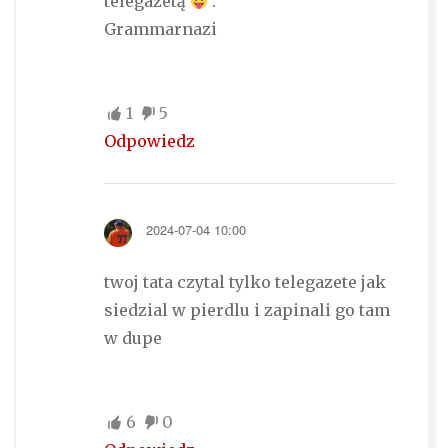
telegazetą
.
Grammarnazi
1
5
Odpowiedz
2024-07-04 10:00
twoj tata czytal tylko telegazete jak
siedzial w pierdlu i zapinali go tam
w dupe
6
0