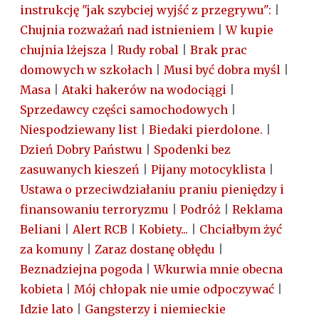
instrukcję "jak szybciej wyjść z przegrywu":
|
Chujnia rozważań nad istnieniem
|
W kupie
chujnia lżejsza
|
Rudy robal
|
Brak prac
domowych w szkołach
|
Musi być dobra myśl
|
Masa
|
Ataki hakerów na wodociągi
|
Sprzedawcy części samochodowych
|
Niespodziewany list
|
Biedaki pierdolone.
|
Dzień Dobry Państwu
|
Spodenki bez
zasuwanych kieszeń
|
Pijany motocyklista
|
Ustawa o przeciwdziałaniu praniu pieniędzy i
finansowaniu terroryzmu
|
Podróż
|
Reklama
Beliani
|
Alert RCB
|
Kobiety...
|
Chciałbym żyć
za komuny
|
Zaraz dostanę obłędu
|
Beznadziejna pogoda
|
Wkurwia mnie obecna
kobieta
|
Mój chłopak nie umie odpoczywać
|
Idzie lato
|
Gangsterzy i niemieckie