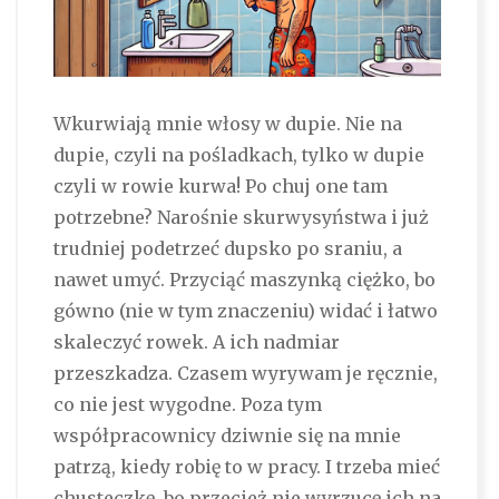
Wkurwiają mnie włosy w dupie. Nie na
dupie, czyli na pośladkach, tylko w dupie
czyli w rowie kurwa! Po chuj one tam
potrzebne? Narośnie skurwysyństwa i już
trudniej podetrzeć dupsko po sraniu, a
nawet umyć. Przyciąć maszynką ciężko, bo
gówno (nie w tym znaczeniu) widać i łatwo
skaleczyć rowek. A ich nadmiar
przeszkadza. Czasem wyrywam je ręcznie,
co nie jest wygodne. Poza tym
współpracownicy dziwnie się na mnie
patrzą, kiedy robię to w pracy. I trzeba mieć
chusteczkę, bo przecież nie wyrzucę ich na