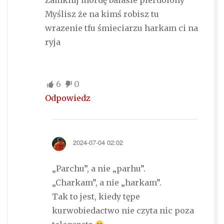
Zamknij mordę balasie pierdolony
Myślisz że na kimś robisz tu
wrazenie tfu śmieciarzu harkam ci na
ryja
6
0
Odpowiedz
2024-07-04 02:02
„Parchu”, a nie „parhu”.
„Charkam”, a nie „harkam”.
Tak to jest, kiedy tępe
kurwobiedactwo nie czyta nic poza