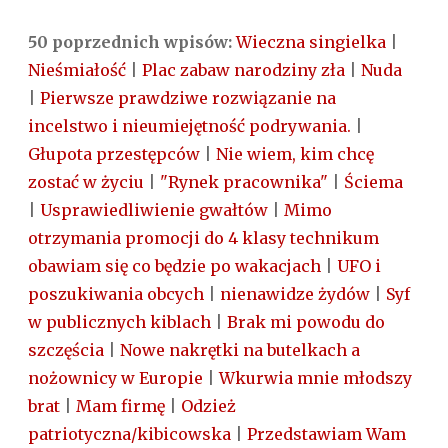
50 poprzednich wpisów:
Wieczna singielka
|
Nieśmiałość
|
Plac zabaw narodziny zła
|
Nuda
|
Pierwsze prawdziwe rozwiązanie na
incelstwo i nieumiejętność podrywania.
|
Głupota przestępców
|
Nie wiem, kim chcę
zostać w życiu
|
"Rynek pracownika"
|
Ściema
|
Usprawiedliwienie gwałtów
|
Mimo
otrzymania promocji do 4 klasy technikum
obawiam się co będzie po wakacjach
|
UFO i
poszukiwania obcych
|
nienawidze żydów
|
Syf
w publicznych kiblach
|
Brak mi powodu do
szczęścia
|
Nowe nakrętki na butelkach a
nożownicy w Europie
|
Wkurwia mnie młodszy
brat
|
Mam firmę
|
Odzież
patriotyczna/kibicowska
|
Przedstawiam Wam