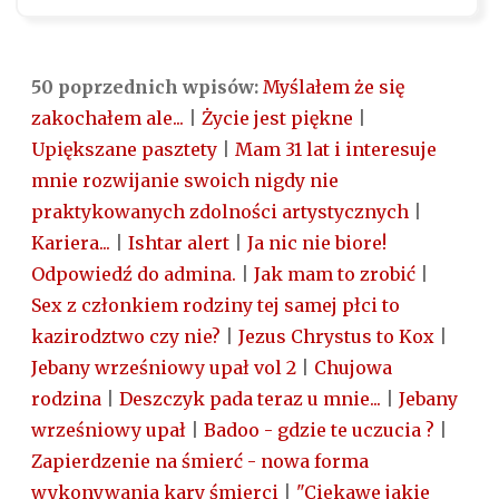
50 poprzednich wpisów:
Myślałem że się
zakochałem ale...
|
Życie jest piękne
|
Upiększane pasztety
|
Mam 31 lat i interesuje
mnie rozwijanie swoich nigdy nie
praktykowanych zdolności artystycznych
|
Kariera...
|
Ishtar alert
|
Ja nic nie biore!
Odpowiedź do admina.
|
Jak mam to zrobić
|
Sex z członkiem rodziny tej samej płci to
kazirodztwo czy nie?
|
Jezus Chrystus to Kox
|
Jebany wrześniowy upał vol 2
|
Chujowa
rodzina
|
Deszczyk pada teraz u mnie...
|
Jebany
wrześniowy upał
|
Badoo - gdzie te uczucia ?
|
Zapierdzenie na śmierć - nowa forma
wykonywania kary śmierci
|
"Ciekawe jakie