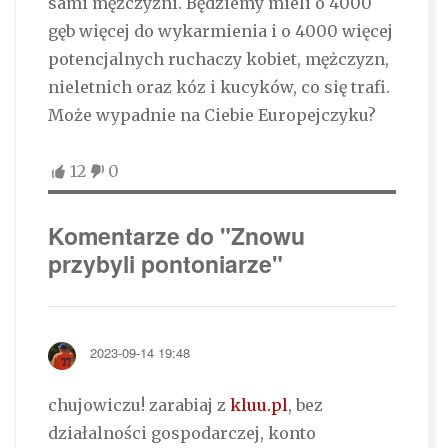
sami mężczyźni. Będziemy mieli o 4000
gęb więcej do wykarmienia i o 4000 więcej
potencjalnych ruchaczy kobiet, mężczyzn,
nieletnich oraz kóz i kucyków, co się trafi.
Może wypadnie na Ciebie Europejczyku?
12
0
Komentarze do "Znowu
przybyli pontoniarze"
2023-09-14 19:48
chujowiczu! zarabiaj z
kluu.pl
, bez
działalności gospodarczej, konto