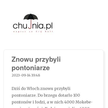
Chujnia.pl – napisz co Cię boli…
Znowu przybyli
pontoniarze
2023-09-14 19:48
Dziś do Włoch znowu przybyli
pontoniarze. Do brzegu dotarło 100
pontonów i łodzi, a w nich 4000 Mokebe-