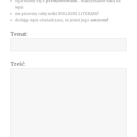
ogarniamy się z
przekleństwami
... maksymalnie kilka na
wpis
nie piszemy całej notki WIELKIMI LITERAMI!
dodając wpis oświadczasz, że jesteś jego
autorem!
Temat:
Treść: