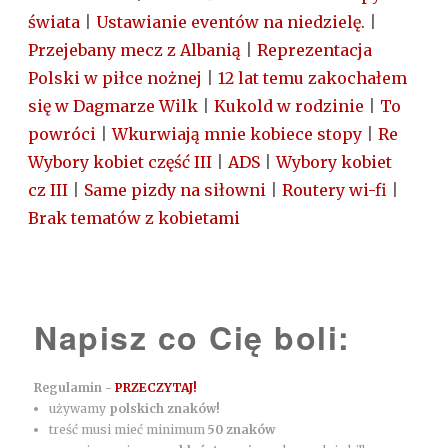
świata
|
Ustawianie eventów na niedzielę.
|
Przejebany mecz z Albanią
|
Reprezentacja
Polski w piłce nożnej
|
12 lat temu zakochałem
się w Dagmarze Wilk
|
Kukold w rodzinie
|
To
powróci
|
Wkurwiają mnie kobiece stopy
|
Re
Wybory kobiet część III
|
ADS
|
Wybory kobiet
cz III
|
Same pizdy na siłowni
|
Routery wi-fi
|
Brak tematów z kobietami
Napisz co Cię boli:
Regulamin -
PRZECZYTAJ!
używamy
polskich znaków!
treść musi mieć minimum
50 znaków