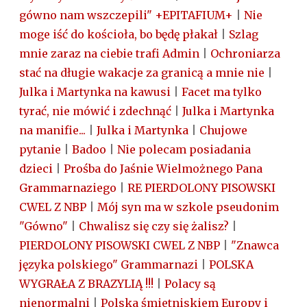
gówno nam wszczepili" +EPITAFIUM+
|
Nie
moge iść do kościoła, bo będę płakał
|
Szlag
mnie zaraz na ciebie trafi Admin
|
Ochroniarza
stać na długie wakacje za granicą a mnie nie
|
Julka i Martynka na kawusi
|
Facet ma tylko
tyrać, nie mówić i zdechnąć
|
Julka i Martynka
na manifie...
|
Julka i Martynka
|
Chujowe
pytanie
|
Badoo
|
Nie polecam posiadania
dzieci
|
Prośba do Jaśnie Wielmożnego Pana
Grammarnaziego
|
RE PIERDOLONY PISOWSKI
CWEL Z NBP
|
Mój syn ma w szkole pseudonim
"Gówno"
|
Chwalisz się czy się żalisz?
|
PIERDOLONY PISOWSKI CWEL Z NBP
|
"Znawca
języka polskiego" Grammarnazi
|
POLSKA
WYGRAŁA Z BRAZYLIĄ !!!
|
Polacy są
nienormalni
|
Polska śmietniskiem Europy i