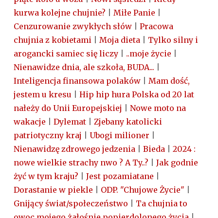
kurwa kolejne chujnie?
|
Miłe Panie
|
Cenzurowanie zwykłych słów
|
Pracowa
chujnia z kobietami
|
Moja dieta
|
Tylko silny i
arogancki samiec się liczy
|
..moje życie
|
Nienawidze dnia, ale szkoła, BUDA...
|
Inteligencja finansowa polaków
|
Mam dość,
jestem u kresu
|
Hip hip hura Polska od 20 lat
nałeży do Unii Europejskiej
|
Nowe moto na
wakacje
|
Dylemat
|
Zjebany katolicki
patriotyczny kraj
|
Ubogi milioner
|
Nienawidzę zdrowego jedzenia
|
Bieda
|
2024 :
nowe wielkie strachy nwo ? A Ty..?
|
Jak godnie
żyć w tym kraju?
|
Jest pozamiatane
|
Dorastanie w piekle
|
ODP. "Chujowe Życie"
|
Gnijący świat/społeczeństwo
|
Ta chujnia to
owoc mojego żałośnie popierdolonego życia
|