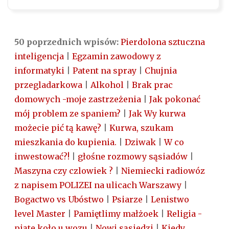
50 poprzednich wpisów:
Pierdolona sztuczna
inteligencja
|
Egzamin zawodowy z
informatyki
|
Patent na spray
|
Chujnia
przegladarkowa
|
Alkohol
|
Brak prac
domowych -moje zastrzeżenia
|
Jak pokonać
mój problem ze spaniem?
|
Jak Wy kurwa
możecie pić tą kawę?
|
Kurwa, szukam
mieszkania do kupienia.
|
Dziwak
|
W co
inwestować?!
|
głośne rozmowy sąsiadów
|
Maszyna czy czlowiek ?
|
Niemiecki radiowóz
z napisem POLIZEI na ulicach Warszawy
|
Bogactwo vs Ubóstwo
|
Psiarze
|
Lenistwo
level Master
|
Pamiętlimy małżoek
|
Religia -
piąte koło u wozu
|
Nowi sąsiedzi
|
Kiedy