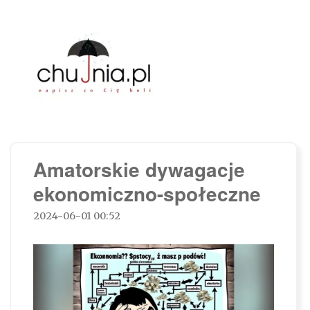
Chujnia.pl – napisz co Cię boli…
Amatorskie dywagacje
ekonomiczno-społeczne
2024-06-01 00:52