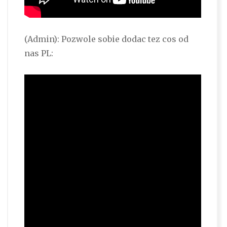
(Admin): Pozwole sobie dodac tez cos od
nas PL: