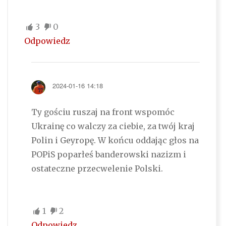
3
0
Odpowiedz
2024-01-16 14:18
Ty gościu ruszaj na front wspomóc
Ukrainę co walczy za ciebie, za twój kraj
Polin i Geyropę. W końcu oddając głos na
POPiS poparłeś banderowski nazizm i
ostateczne przecwelenie Polski.
1
2
Odpowiedz