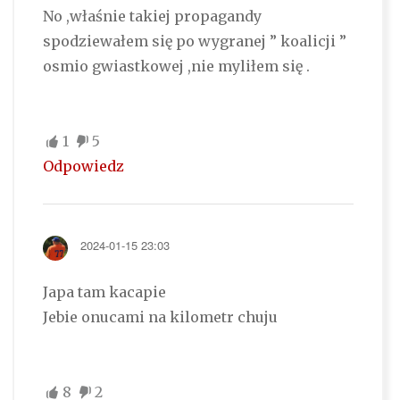
No ,właśnie takiej propagandy
spodziewałem się po wygranej ” koalicji ”
osmio gwiastkowej ,nie myliłem się .
1
5
Odpowiedz
2024-01-15 23:03
Japa tam kacapie
Jebie onucami na kilometr chuju
8
2