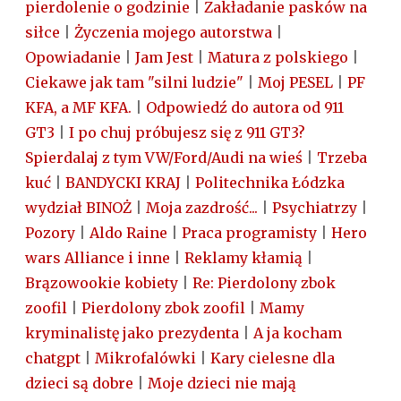
pierdolenie o godzinie
|
Zakładanie pasków na
siłce
|
Życzenia mojego autorstwa
|
Opowiadanie
|
Jam Jest
|
Matura z polskiego
|
Ciekawe jak tam "silni ludzie"
|
Moj PESEL
|
PF
KFA, a MF KFA.
|
Odpowiedź do autora od 911
GT3
|
I po chuj próbujesz się z 911 GT3?
Spierdalaj z tym VW/Ford/Audi na wieś
|
Trzeba
kuć
|
BANDYCKI KRAJ
|
Politechnika Łódzka
wydział BINOŻ
|
Moja zazdrość...
|
Psychiatrzy
|
Pozory
|
Aldo Raine
|
Praca programisty
|
Hero
wars Alliance i inne
|
Reklamy kłamią
|
Brązowookie kobiety
|
Re: Pierdolony zbok
zoofil
|
Pierdolony zbok zoofil
|
Mamy
kryminalistę jako prezydenta
|
A ja kocham
chatgpt
|
Mikrofalówki
|
Kary cielesne dla
dzieci są dobre
|
Moje dzieci nie mają