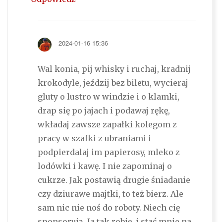
2024-01-16 15:36
Wal konia, pij whisky i ruchaj, kradnij
krokodyle, jeździj bez biletu, wycieraj
gluty o lustro w windzie i o klamki,
drap się po jajach i podawaj rękę,
wkładaj zawsze zapałki kolegom z
pracy w szafki z ubraniami i
podpierdalaj im papierosy, mleko z
lodówki i kawę. I nie zapominaj o
cukrze. Jak postawią drugie śniadanie
czy dziurawe majtki, to też bierz. Ale
sam nic nie noś do roboty. Niech cię
sponsorują. Ja tak robię, i stać mnie na