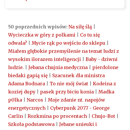
50 poprzednich wpisów:
Na siłę ślą
|
Wycieczka w góry z polkami
|
Co tu się
odwala?
|
Mycie rąk po wejściu do sklepu
|
Miałem głębokie przemyślenie na temat ludzi z
wysokim ilorazem inteligencji
|
Baby - dziwni
ludzie.
|
Jebana chujnia medyczna
|
pierdolone
biedaki gapią się
|
Szacunek dla ministra
Adama Bodnara
|
To nie mój świat
|
Kodeina z
koziej dupy
|
pasek przy biciu konia
|
Madka
p0lka
|
Narcos
|
Moje zdanie nt. napojów
energetycznych
|
Cyberpunk 2077 - George
Carlin
|
Rozkmina po procentach
|
Chujo-Bot
|
Szkoła podstawowa
|
Jebane unieuki i