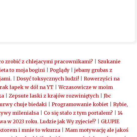
 co zrobić z chlejacymi pracownikami?
|
Szukanie
eta to moja bogini
|
Poglądy
|
jebany grubas z
jami.
|
Dosyć toksycznych ludzi!
|
Rowerzyści na
rak łapek w dół na YT
|
Wczasowicze w moim
ka
|
Zepsute laski z krajów rozwiniętych
|
Jbc
 kurwy chuje biedaki
|
Programowanie kobiet
|
Rybie,
tywy milenialsa
|
Co się stało z tym portalem?
|
14
wa w 2023 roku. Ludzie jak Wy zyjecie!?
|
GŁUPIE
ktorem i mnie to wkurza
|
Mam motywację ale jakoś