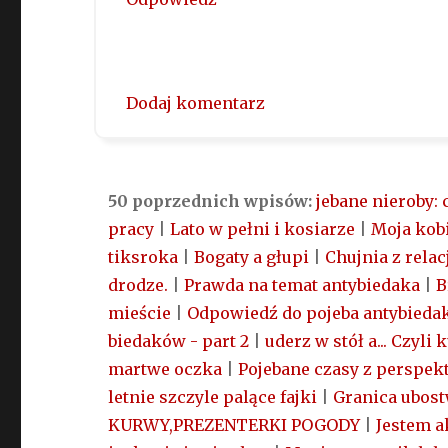
Dodaj komentarz
50 poprzednich wpisów:
jebane nieroby:
pracy
|
Lato w pełni i kosiarze
|
Moja kobi
tiksroka
|
Bogaty a głupi
|
Chujnia z relac
drodze.
|
Prawda na temat antybiedaka
|
B
mieście
|
Odpowiedź do pojeba antybieda
biedaków - part 2
|
uderz w stół a... Czyli
martwe oczka
|
Pojebane czasy z perspek
letnie szczyle palące fajki
|
Granica ubost
KURWY,PREZENTERKI POGODY
|
Jestem a