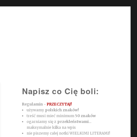
Napisz co Cię boli:
Regulamin -
PRZECZYTAJ!
używamy
polskich znaków!
treść musi mieć minimum
50 znaków
ogarniamy się z
przekleństwami
...
maksymalnie kilka na wpis
nie piszemy całej notki WIELKIMI LITERAMI!