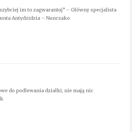
jszybciej im to zagwarantuj” – Główny specjalista
munta Antydzidzia – Nunczako
mowe do podlewania działki, nie mają nic
ik