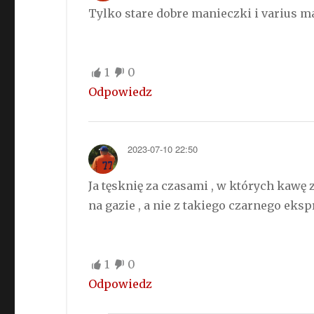
Tylko stare dobre manieczki i varius 
1
0
Odpowiedz
2023-07-10 22:50
Ja tęsknię za czasami , w których kawę
na gazie , a nie z takiego czarnego ek
1
0
Odpowiedz