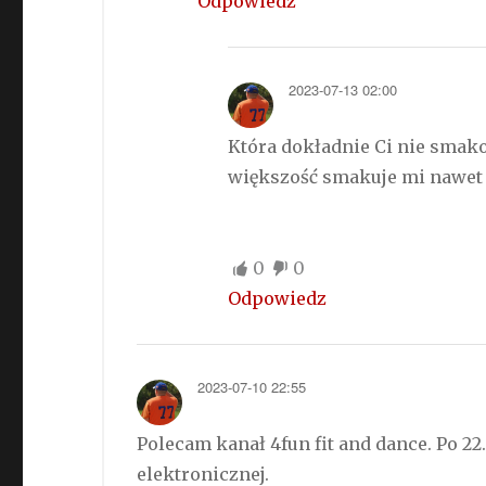
Odpowiedz
2023-07-13 02:00
Która dokładnie Ci nie smako
większość smakuje mi nawet
0
0
Odpowiedz
2023-07-10 22:55
Polecam kanał 4fun fit and dance. Po 22
elektronicznej.