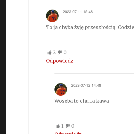
2023-07-11 18:46
To ja chyba żyję przeszłością. Codz
2
0
Odpowiedz
2023-07-12 14:48
Woseba to chu…a kawa
1
0