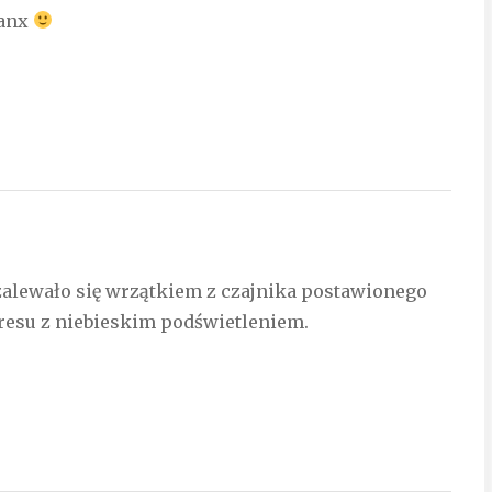
manx
 zalewało się wrzątkiem z czajnika postawionego
spresu z niebieskim podświetleniem.