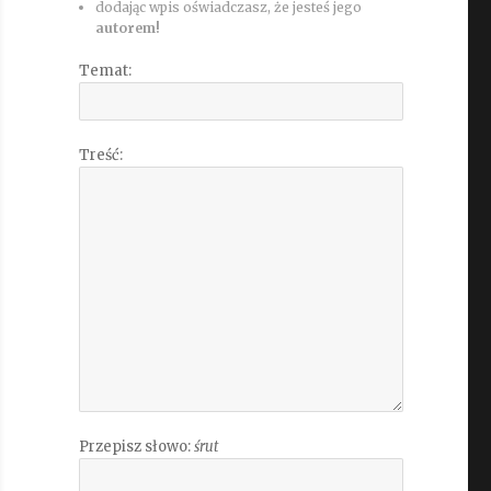
dodając wpis oświadczasz, że jesteś jego
autorem!
Temat:
Treść:
Przepisz słowo:
śrut