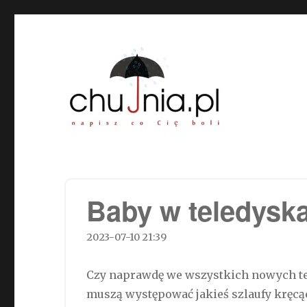
Chujnia.pl – napisz co Cię
Baby w teledysk
2023-07-10 21:39
Czy naprawdę we wszystkich nowych te
muszą występować jakieś szlaufy kręcąc