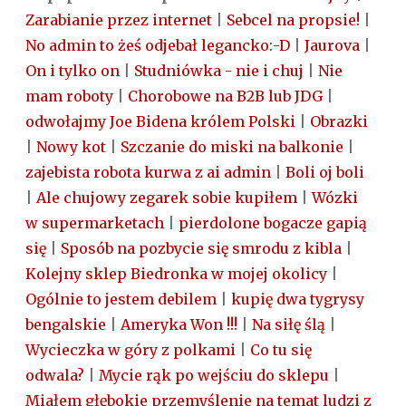
Zarabianie przez internet
|
Sebcel na propsie!
|
No admin to żeś odjebał legancko:-D
|
Jaurova
|
On i tylko on
|
Studniówka - nie i chuj
|
Nie
mam roboty
|
Chorobowe na B2B lub JDG
|
odwołajmy Joe Bidena królem Polski
|
Obrazki
|
Nowy kot
|
Szczanie do miski na balkonie
|
zajebista robota kurwa z ai admin
|
Boli oj boli
|
Ale chujowy zegarek sobie kupiłem
|
Wózki
w supermarketach
|
pierdolone bogacze gapią
się
|
Sposób na pozbycie się smrodu z kibla
|
Kolejny sklep Biedronka w mojej okolicy
|
Ogólnie to jestem debilem
|
kupię dwa tygrysy
bengalskie
|
Ameryka Won !!!
|
Na siłę ślą
|
Wycieczka w góry z polkami
|
Co tu się
odwala?
|
Mycie rąk po wejściu do sklepu
|
Miałem głębokie przemyślenie na temat ludzi z