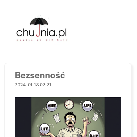
Chujnia.pl – napisz co Cię boli…
Bezsenność
2024-01-18 02:21