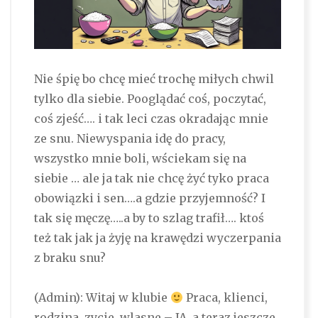
Nie śpię bo chcę mieć trochę miłych chwil
tylko dla siebie. Pooglądać coś, poczytać,
coś zjeść…. i tak leci czas okradając mnie
ze snu. Niewyspania idę do pracy,
wszystko mnie boli, wściekam się na
siebie … ale ja tak nie chcę żyć tyko praca
obowiązki i sen….a gdzie przyjemność? I
tak się męczę…..a by to szlag trafił…. ktoś
też tak jak ja żyję na krawędzi wyczerpania
z braku snu?
(Admin): Witaj w klubie
Praca, klienci,
rodzina, zycie, wlasne – JA, a teraz jeszcze