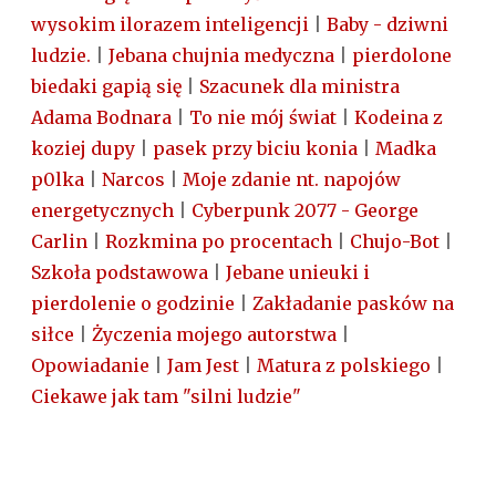
wysokim ilorazem inteligencji
|
Baby - dziwni
ludzie.
|
Jebana chujnia medyczna
|
pierdolone
biedaki gapią się
|
Szacunek dla ministra
Adama Bodnara
|
To nie mój świat
|
Kodeina z
koziej dupy
|
pasek przy biciu konia
|
Madka
p0lka
|
Narcos
|
Moje zdanie nt. napojów
energetycznych
|
Cyberpunk 2077 - George
Carlin
|
Rozkmina po procentach
|
Chujo-Bot
|
Szkoła podstawowa
|
Jebane unieuki i
pierdolenie o godzinie
|
Zakładanie pasków na
siłce
|
Życzenia mojego autorstwa
|
Opowiadanie
|
Jam Jest
|
Matura z polskiego
|
Ciekawe jak tam "silni ludzie"