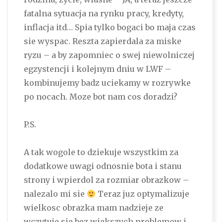
fatalna sytuacja na rynku pracy, kredyty,
inflacja itd… Spia tylko bogaci bo maja czas
sie wyspac. Reszta zapierdala za miske
ryzu – a by zapomniec o swej niewolniczej
egzystencji i kolejnym dniu w LWF –
kombinujemy badz uciekamy w rozrywke
po nocach. Moze bot nam cos doradzi?
P.S.
A tak wogole to dziekuje wszystkim za
dodatkowe uwagi odnosnie bota i stanu
strony i wpierdol za rozmiar obrazkow –
nalezalo mi sie
Teraz juz optymalizuje
wielkosc obrazka mam nadzieje ze
wczytuje sie bez wiekszych problemow i