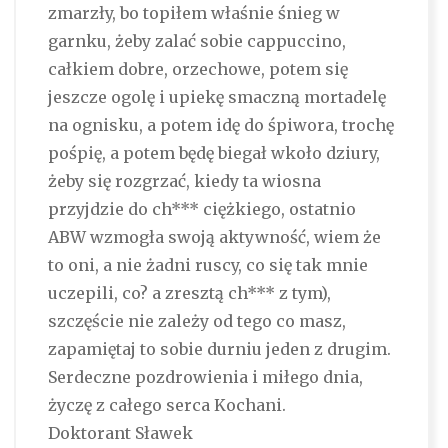
zmarzły, bo topiłem właśnie śnieg w
garnku, żeby zalać sobie cappuccino,
całkiem dobre, orzechowe, potem się
jeszcze ogolę i upiekę smaczną mortadelę
na ognisku, a potem idę do śpiwora, trochę
pośpię, a potem będę biegał wkoło dziury,
żeby się rozgrzać, kiedy ta wiosna
przyjdzie do ch*** ciężkiego, ostatnio
ABW wzmogła swoją aktywność, wiem że
to oni, a nie żadni ruscy, co się tak mnie
uczepili, co? a zresztą ch*** z tym),
szczęście nie zależy od tego co masz,
zapamiętaj to sobie durniu jeden z drugim.
Serdeczne pozdrowienia i miłego dnia,
życzę z całego serca Kochani.
Doktorant Sławek