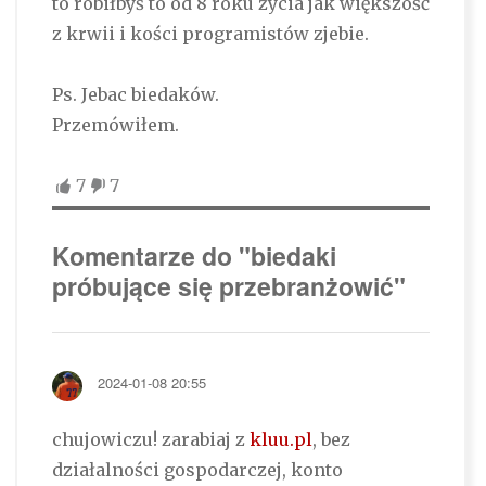
to robiłbyś to od 8 roku życia jak większość
z krwii i kości programistów zjebie.
Ps. Jebac biedaków.
Przemówiłem.
7
7
Komentarze do "biedaki
próbujące się przebranżowić"
2024-01-08 20:55
chujowiczu! zarabiaj z
kluu.pl
, bez
działalności gospodarczej, konto