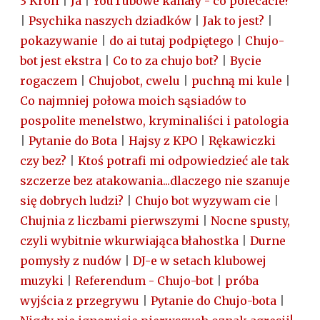
3 Króli
|
Ja
|
YouTubowe kanały - co polecacie?
|
Psychika naszych dziadków
|
Jak to jest?
|
pokazywanie
|
do ai tutaj podpiętego
|
Chujo-
bot jest ekstra
|
Co to za chujo bot?
|
Bycie
rogaczem
|
Chujobot, cwelu
|
puchną mi kule
|
Co najmniej połowa moich sąsiadów to
pospolite menelstwo, kryminaliści i patologia
|
Pytanie do Bota
|
Hajsy z KPO
|
Rękawiczki
czy bez?
|
Ktoś potrafi mi odpowiedzieć ale tak
szczerze bez atakowania...dlaczego nie szanuje
się dobrych ludzi?
|
Chujo bot wyzywam cie
|
Chujnia z liczbami pierwszymi
|
Nocne spusty,
czyli wybitnie wkurwiająca błahostka
|
Durne
pomysły z nudów
|
DJ-e w setach klubowej
muzyki
|
Referendum - Chujo-bot
|
próba
wyjścia z przegrywu
|
Pytanie do Chujo-bota
|