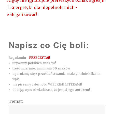
Nigdy nie ignorujcie pierwszych oznak agresji!
|
Energetyki dla niepełnoletnich -
zalegalizować!
Napisz co Cię boli:
Regulamin -
PRZECZYTAJ!
używamy
polskich znaków!
treść musi mieć minimum
50 znaków
ogarniamy się z
przekleństwami
... maksymalnie kilka na
wpis
nie piszemy całej notki WIELKIMI LITERAMI!
dodając wpis oświadczasz, że jesteś jego
autorem!
Temat: