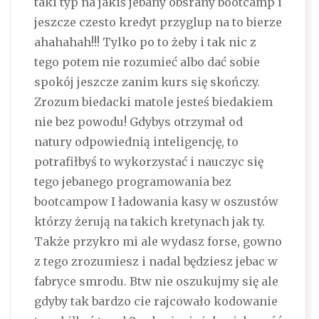
taki typ na jakiś jebany obsrany bootcamp i
jeszcze czesto kredyt przyglup na to bierze
ahahahah!!! Tylko po to żeby i tak nic z
tego potem nie rozumieć albo dać sobie
spokój jeszcze zanim kurs się skończy.
Zrozum biedacki matole jesteś biedakiem
nie bez powodu! Gdybys otrzymał od
natury odpowiednią inteligencję, to
potrafiłbyś to wykorzystać i nauczyc się
tego jebanego programowania bez
bootcampow I ładowania kasy w oszustów
którzy żerują na takich kretynach jak ty.
Także przykro mi ale wydasz forse, gowno
z tego zrozumiesz i nadal będziesz jebac w
fabryce smrodu. Btw nie oszukujmy się ale
gdyby tak bardzo cie rajcowało kodowanie