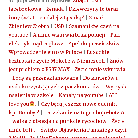
50 poprzednich wpisów:
Znajomości
facebookowe - żenada
|
Dziewczyny to teraz
inny świat
|
co dalej z tą suką?
|
Zmarł
Zbigniew Ziobro
|
USB
|
Szamani ćwiczeń na
youtube
|
A mnie wkurwia brak polucji
|
Pan
elektryk mądra głowa
|
Apel do prawiczków
|
Wprowadzenie euro w Polsce
|
Luzackie,
beztroskie życie Mokebe w Niemczech
|
Znów
jest problem z B737 MAX
|
Życie mnie wkurwia.
|
Lody są przereklamowane
|
Do kurierów i
osób korzystających z paczkomatów.
|
Wytrysk
nasienia w szkole
|
Kanały na youtube
|
AI I
love you
.
|
Czy będą jeszcze nowe odcinki
kpt.Bomby ?
|
narzekanie na tego chujo-bota AI
|
walka z obsesja na punkcie cycochow
|
Życie
mnie boli...
|
Święto Objawienia Pańskiego czyli