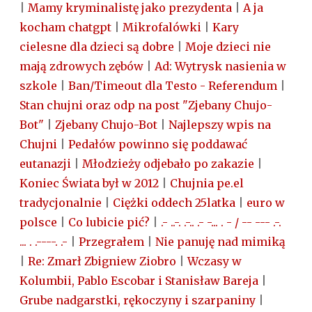
|
Mamy kryminalistę jako prezydenta
|
A ja
kocham chatgpt
|
Mikrofalówki
|
Kary
cielesne dla dzieci są dobre
|
Moje dzieci nie
mają zdrowych zębów
|
Ad: Wytrysk nasienia w
szkole
|
Ban/Timeout dla Testo - Referendum
|
Stan chujni oraz odp na post "Zjebany Chujo-
Bot"
|
Zjebany Chujo-Bot
|
Najlepszy wpis na
Chujni
|
Pedałów powinno się poddawać
eutanazji
|
Młodzieży odjebało po zakazie
|
Koniec Świata był w 2012
|
Chujnia pe.el
tradycjonalnie
|
Ciężki oddech 25latka
|
euro w
polsce
|
Co lubicie pić?
|
.- ..-. .-.. .- -... . - / -- --- .-.
... . .----. .-
|
Przegrałem
|
Nie panuję nad mimiką
|
Re: Zmarł Zbigniew Ziobro
|
Wczasy w
Kolumbii, Pablo Escobar i Stanisław Bareja
|
Grube nadgarstki, rękoczyny i szarpaniny
|