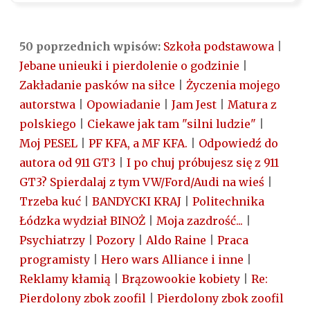
50 poprzednich wpisów:
Szkoła podstawowa
|
Jebane unieuki i pierdolenie o godzinie
|
Zakładanie pasków na siłce
|
Życzenia mojego
autorstwa
|
Opowiadanie
|
Jam Jest
|
Matura z
polskiego
|
Ciekawe jak tam "silni ludzie"
|
Moj PESEL
|
PF KFA, a MF KFA.
|
Odpowiedź do
autora od 911 GT3
|
I po chuj próbujesz się z 911
GT3? Spierdalaj z tym VW/Ford/Audi na wieś
|
Trzeba kuć
|
BANDYCKI KRAJ
|
Politechnika
Łódzka wydział BINOŻ
|
Moja zazdrość...
|
Psychiatrzy
|
Pozory
|
Aldo Raine
|
Praca
programisty
|
Hero wars Alliance i inne
|
Reklamy kłamią
|
Brązowookie kobiety
|
Re:
Pierdolony zbok zoofil
|
Pierdolony zbok zoofil