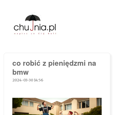
Chujnia.pl – napisz co Cię boli…
co robić z pieniędzmi na
bmw
2024-03-30 14:56