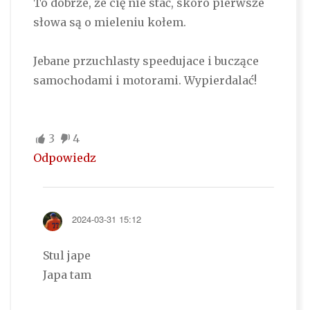
To dobrze, że cię nie stać, skoro pierwsze
słowa są o mieleniu kołem.
Jebane przuchlasty speedujace i buczące
samochodami i motorami. Wypierdalać!
3
4
Odpowiedz
2024-03-31 15:12
Stul jape
Japa tam