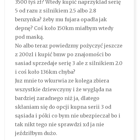
3500 tyś zł? Wtedy kupić naprzyklad serię
5 od razu z silnikiem 2.5 albo 2.8
benzynka? żeby mu fujara opadła jak
depnę? Coś koło 150km miałbym wtedy
pod maską.
No albo teraz powiedzmy pożyczyć jeszcze
z 200zl i kupić bmw po znajomości bo
sasiad sprzedaje serię 3 ale z silnikiem 2.0
i coś koło 136km chyba?
Juz mnie to wkurwia ze kolega zbiera
wszystkie dziewczyny i że wygląda na
bardziej zaradnego niż ja, dlatego
skłaniam się do opcji kupna serii 3 od
sąsiada i póki co bym nie ubezpieczał bo i
tak nikt tego nie sprawdzi xd ja nie
jeździłbym dużo.