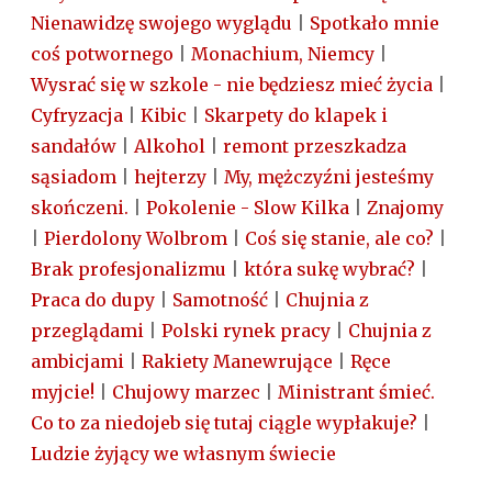
Nienawidzę swojego wyglądu
|
Spotkało mnie
coś potwornego
|
Monachium, Niemcy
|
Wysrać się w szkole - nie będziesz mieć życia
|
Cyfryzacja
|
Kibic
|
Skarpety do klapek i
sandałów
|
Alkohol
|
remont przeszkadza
sąsiadom
|
hejterzy
|
My, mężczyźni jesteśmy
skończeni.
|
Pokolenie - Slow Kilka
|
Znajomy
|
Pierdolony Wolbrom
|
Coś się stanie, ale co?
|
Brak profesjonalizmu
|
która sukę wybrać?
|
Praca do dupy
|
Samotność
|
Chujnia z
przeglądami
|
Polski rynek pracy
|
Chujnia z
ambicjami
|
Rakiety Manewrujące
|
Ręce
myjcie!
|
Chujowy marzec
|
Ministrant śmieć.
Co to za niedojeb się tutaj ciągle wypłakuje?
|
Ludzie żyjący we własnym świecie