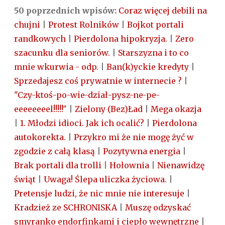
50 poprzednich wpisów:
Coraz więcej debili na
chujni
|
Protest Rolników
|
Bojkot portali
randkowych
|
Pierdolona hipokryzja.
|
Zero
szacunku dla seniorów.
|
Starszyzna i to co
mnie wkurwia - odp.
|
Ban(k)yckie kredyty
|
Sprzedajesz coś prywatnie w internecie ?
|
"Czy-ktoś-po-wie-dział-pysz-ne-pe-
eeeeeeeel!!!!!"
|
Zielony (Bez)Ład
|
Mega okazja
|
1. Młodzi idioci. Jak ich ocalić?
|
Pierdolona
autokorekta.
|
Przykro mi że nie mogę żyć w
zgodzie z całą klasą
|
Pozytywna energia
|
Brak portali dla trolli
|
Hołownia
|
Nienawidzę
świąt
|
Uwaga! Ślepa uliczka życiowa.
|
Pretensje ludzi, że nic mnie nie interesuje
|
Kradzież ze SCHRONISKA
|
Muszę odzyskać
smyranko endorfinkami i ciepło wewnętrzne
|