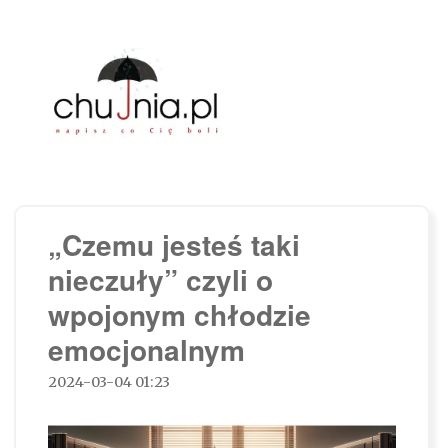
Chujnia.pl – napisz co Cię boli…
„Czemu jesteś taki
nieczuły” czyli o
wpojonym chłodzie
emocjonalnym
2024-03-04 01:23