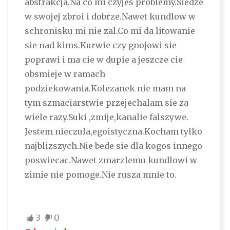
abstrakcja.Na co mi czyjes problemy.Siedze
w swojej zbroi i dobrze.Nawet kundlow w
schronisku mi nie zal.Co mi da litowanie
sie nad kims.Kurwie czy gnojowi sie
poprawi i ma cie w dupie a jeszcze cie
obsmieje w ramach
podziekowania.Kolezanek nie mam na
tym szmaciarstwie przejechalam sie za
wiele razy.Suki ,zmije,kanalie falszywe.
Jestem nieczula,egoistyczna.Kocham tylko
najblizszych.Nie bede sie dla kogos innego
poswiecac.Nawet zmarzlemu kundlowi w
zimie nie pomoge.Nie rusza mnie to.
3
0