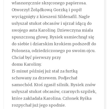
własnoręcznie skręconego papierosa.
Otworzył Żołądkową Gorzką i popił
wyciągnięty z kieszeni Sildenafil. Nagle
usłyszał stukot obcasów i ujrzał idącą do
swojego auta Karolinę. Dziewczyna miała
spuszczoną głowę. Rysiek usmiechnął się
do siebie i dziarskim krokiem podszedł do
Poloneza, odziedziczonego po swoim ojcu.
Chciał być pierwszy przy
domu Karoliny.
15 minut później już stał za furtką
schowany za drzewem. Podjechał
samochód. Ktoś zgasił silnik. Rysiek znów
usłyszał stukot obcasów, czarnych szpilek,
które zakładała Karolina. Członek Ryśka
rozpychał już jego spodnie.