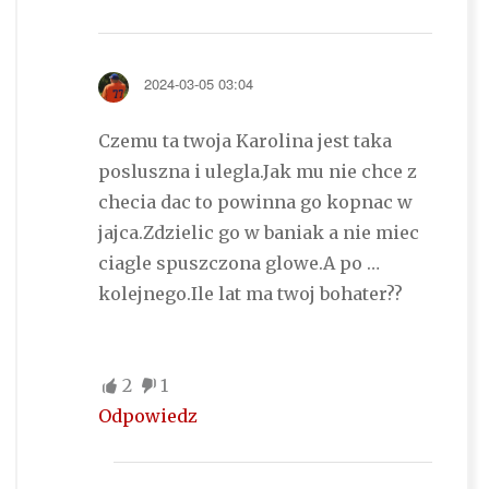
2024-03-05 03:04
Czemu ta twoja Karolina jest taka
posluszna i ulegla.Jak mu nie chce z
checia dac to powinna go kopnac w
jajca.Zdzielic go w baniak a nie miec
ciagle spuszczona glowe.A po …
kolejnego.Ile lat ma twoj bohater??
2
1
Odpowiedz