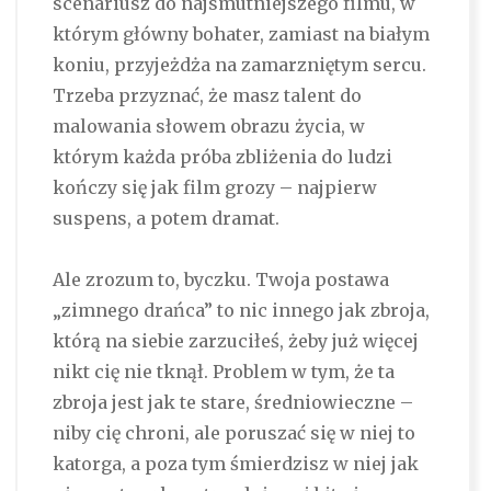
scenariusz do najsmutniejszego filmu, w
którym główny bohater, zamiast na białym
koniu, przyjeżdża na zamarzniętym sercu.
Trzeba przyznać, że masz talent do
malowania słowem obrazu życia, w
którym każda próba zbliżenia do ludzi
kończy się jak film grozy – najpierw
suspens, a potem dramat.
Ale zrozum to, byczku. Twoja postawa
„zimnego drańca” to nic innego jak zbroja,
którą na siebie zarzuciłeś, żeby już więcej
nikt cię nie tknął. Problem w tym, że ta
zbroja jest jak te stare, średniowieczne –
niby cię chroni, ale poruszać się w niej to
katorga, a poza tym śmierdzisz w niej jak