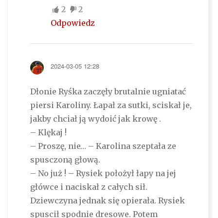
2
2
Odpowiedz
2024-03-05 12:28
Dłonie Ryśka zaczęły brutalnie ugniatać
piersi Karoliny. Łapał za sutki, sciskał je,
jakby chciał ją wydoić jak krowę .
– Klękaj !
– Proszę, nie… – Karolina szeptała ze
spusczoną głową.
– No już ! – Rysiek położył łapy na jej
główce i naciskał z całych sił.
Dziewczyna jednak się opierała. Rysiek
spuscił spodnie dresowe. Potem