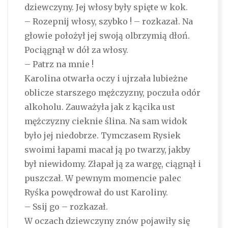
dziewczyny. Jej włosy były spięte w kok.
– Rozepnij włosy, szybko ! – rozkazał. Na
głowie położył jej swoją olbrzymią dłoń.
Pociągnął w dół za włosy.
– Patrz na mnie !
Karolina otwarła oczy i ujrzała lubieżne
oblicze starszego mężczyzny, poczuła odór
alkoholu. Zauważyła jak z kącika ust
mężczyzny cieknie ślina. Na sam widok
było jej niedobrze. Tymczasem Rysiek
swoimi łapami macał ją po twarzy, jakby
był niewidomy. Złapał ją za wargę, ciągnął i
puszczał. W pewnym momencie palec
Ryśka powędrował do ust Karoliny.
– Ssij go – rozkazał.
W oczach dziewczyny znów pojawiły się