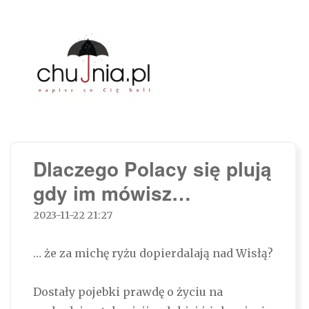
Chujnia.pl – napisz co Cię boli…
Dlaczego Polacy się plują
gdy im mówisz…
2023-11-22 21:27
… że za michę ryżu dopierdalają nad Wisłą?
Dostały pojebki prawdę o życiu na