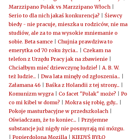
Marzzipano Polak vs Marzzipano Włoch
|
Serio to dla nich jakaś konkurencja?
|
Śiewcy
biedy - nie pracuje, mieszka u rodziców, nie ma
studiów, ale za to ma wysokie mniemanie o
sobie. Beta samce
|
Chujnia prawdziwa to
emerytka od 70 roku życia...
|
Czekam na
telefon z Urzędu Pracy jak na zbawienie
|
Chciałbym mieć dziewczynę ludzie!
|
A. B. W.
też ludzie...
|
Dwa lata minęły od zgłoszenia...
|
Załamana 46
|
Baśka z Holandii z tej strony...
|
Komunizm wygra
|
Co facet "Polak" może?
|
Po
co mi kibel w domu?
|
Mokra się robię, gdy...
|
Pokoje masturbacyjne w przedszkolach
|
Oświadczam, że to koniec...
|
Przyjemne
substancje już nigdy nie posmyrają mi mózgu.
|
Popierdolona Mozilla
|
KIEDYŚ BYŁO