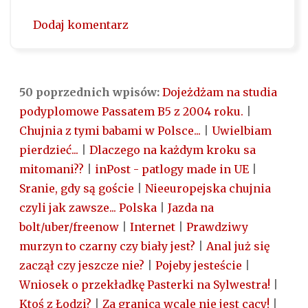
Dodaj komentarz
50 poprzednich wpisów:
Dojeżdżam na studia
podyplomowe Passatem B5 z 2004 roku.
|
Chujnia z tymi babami w Polsce...
|
Uwielbiam
pierdzieć...
|
Dlaczego na każdym kroku sa
mitomani??
|
inPost - patlogy made in UE
|
Sranie, gdy są goście
|
Nieeuropejska chujnia
czyli jak zawsze... Polska
|
Jazda na
bolt/uber/freenow
|
Internet
|
Prawdziwy
murzyn to czarny czy biały jest?
|
Anal już się
zaczął czy jeszcze nie?
|
Pojeby jesteście
|
Wniosek o przekładkę Pasterki na Sylwestra!
|
Ktoś z Łodzi?
|
Za granicą wcale nie jest cacy!
|