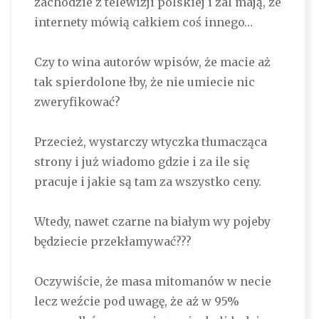
zachodzie z telewizji polskiej i żal mają, że
internety mówią całkiem coś innego…
Czy to wina autorów wpisów, że macie aż
tak spierdolone łby, że nie umiecie nic
zweryfikować?
Przecież, wystarczy wtyczka tłumacząca
strony i już wiadomo gdzie i za ile się
pracuje i jakie są tam za wszystko ceny.
Wtedy, nawet czarne na białym wy pojeby
będziecie przekłamywać???
Oczywiście, że masa mitomanów w necie
lecz weźcie pod uwagę, że aż w 95%