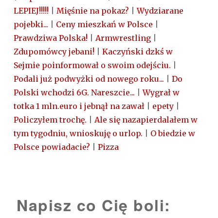
LEPIEJ!!!!!
|
Mięśnie na pokaz?
|
Wydziarane
pojebki...
|
Ceny mieszkań w Polsce
|
Prawdziwa Polska!
|
Armwrestling
|
Zdupomówcy jebani!
|
Kaczyński dzkś w
Sejmie poinformował o swoim odejściu.
|
Podali już podwyżki od nowego roku...
|
Do
Polski wchodzi 6G. Nareszcie...
|
Wygrał w
totka 1 mln.euro i jebnął na zawał
|
epety
|
Policzyłem trochę.
|
Ale się nazapierdalałem w
tym tygodniu, wnioskuję o urlop.
|
O biedzie w
Polsce powiadacie?
|
Pizza
Napisz co Cię boli: