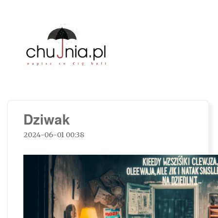
Chujnia.pl – napisz co Cię boli…
Dziwak
2024-06-01 00:38