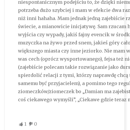
niespontanicznym podejściu to, że dzięki niem
potrzeba dużo szybciej i mam w efekcie dwa raz
niż inni hahaha. Mam jednak jedną zajebiście 
świecie, a mianowicie inicjatywę. Sam rzucam h
wyjścia czy wypady, jakiś fajny evencik w środ
muzyczka na żywo przed snem, jakieś góry cał
większego miasta czy inne jeziorko. Nie mam
was cech (oprócz wysportowanego), fejsa też ni
(zajebiście polecam takie rozwiązanie jako dur
spierdolić relacji z tymi, którzy naprawdę chcą
samemu być przyjacielem), a pomimo tego regu
ziomeczków/ziomeczek bo „Damian ma zajebiste
coś ciekawego wymyśli”, „Ciekawe gdzie teraz 
1
0