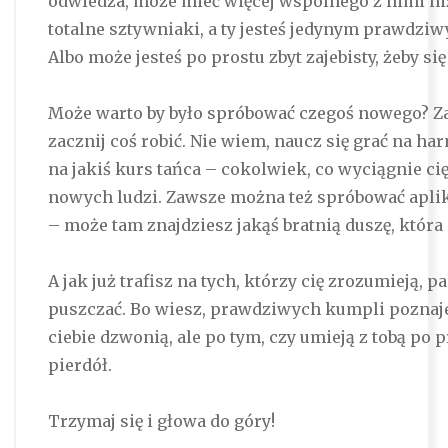
odwiedza, może mieć więcej wspólnego z nimi niż
totalne sztywniaki, a ty jesteś jedynym prawdzi
Albo może jesteś po prostu zbyt zajebisty, żeby si
Może warto by było spróbować czegoś nowego? Za
zacznij coś robić. Nie wiem, naucz się grać na har
na jakiś kurs tańca – cokolwiek, co wyciągnie ci
nowych ludzi. Zawsze można też spróbować aplik
– może tam znajdziesz jakąś bratnią duszę, która
A jak już trafisz na tych, którzy cię zrozumieją, pa
puszczać. Bo wiesz, prawdziwych kumpli poznaje s
ciebie dzwonią, ale po tym, czy umieją z tobą po 
pierdół.
Trzymaj się i głowa do góry!