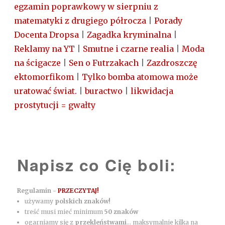
egzamin poprawkowy w sierpniu z
matematyki z drugiego półrocza
|
Porady
Docenta Dropsa
|
Zagadka kryminalna
|
Reklamy na YT
|
Smutne i czarne realia
|
Moda
na ścigacze
|
Sen o Futrzakach
|
Zazdroszczę
ektomorfikom
|
Tylko bomba atomowa może
uratować świat.
|
buractwo
|
likwidacja
prostytucji = gwałty
Napisz co Cię boli:
Regulamin -
PRZECZYTAJ!
używamy
polskich znaków!
treść musi mieć minimum
50 znaków
ogarniamy się z
przekleństwami
... maksymalnie kilka na