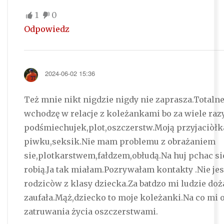
1
0
Odpowiedz
2024-06-02 15:36
Też mnie nikt nigdzie nigdy nie zaprasza.Totaln
wchodzę w relacje z koleżankami bo za wiele raz
podśmiechujek,plot,oszczerstw.Moją przyjaciòłk
piwku,seksik.Nie mam problemu z obrażaniem
sie,plotkarstwem,fałdzem,obłudą.Na huj pchac sie
robią.Ja tak miałam.Pozrywałam kontakty .Nie je
rodzicòw z klasy dziecka.Za batdzo mi ludzie doż
zaufała.Mąż,dziecko to moje koleżanki.Na co mi
zatruwania życia oszczerstwami.