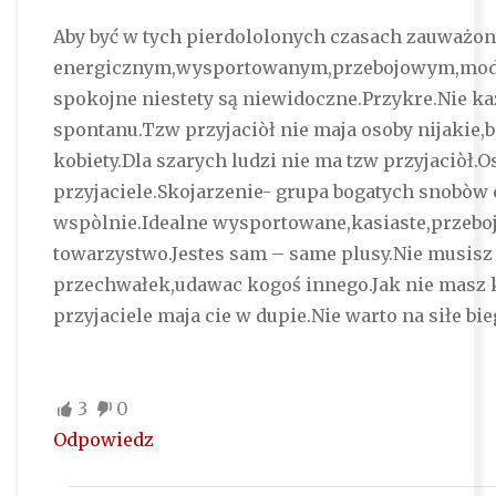
Aby być w tych pierdololonych czasach zauważon
energicznym,wysportowanym,przebojowym,modn
spokojne niestety są niewidoczne.Przykre.Nie k
spontanu.Tzw przyjaciòł nie maja osoby nijakie,
kobiety.Dla szarych ludzi nie ma tzw przyjaciòł.O
przyjaciele.Skojarzenie- grupa bogatych snobòw 
wspòlnie.Idealne wysportowane,kasiaste,przebo
towarzystwo.Jestes sam – same plusy.Nie musisz 
przechwałek,udawac kogoś innego.Jak nie masz k
przyjaciele maja cie w dupie.Nie warto na siłe bie
3
0
Odpowiedz