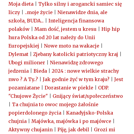
Moja dieta
|
Tylko silny i arogancki samiec się
liczy
|
..moje życie
|
Nienawidze dnia, ale
szkoła, BUDA...
|
Inteligencja finansowa
polaków
|
Mam dość, jestem u kresu
|
Hip hip
hura Polska od 20 lat nałeży do Unii
Europejskiej
|
Nowe moto na wakacje
|
Dylemat
|
Zjebany katolicki patriotyczny kraj
|
Ubogi milioner
|
Nienawidzę zdrowego
jedzenia
|
Bieda
|
2024 : nowe wielkie strachy
nwo ? A Ty..?
|
Jak godnie żyć w tym kraju?
|
Jest
pozamiatane
|
Dorastanie w piekle
|
ODP.
"Chujowe Życie"
|
Gnijący świat/społeczeństwo
|
Ta chujnia to owoc mojego żałośnie
popierdolonego życia
|
Kanadyjsko-Polska
chujnia
|
Majówka, majówka i po majówce
|
Aktywny chujanin
|
Piję, jak debil
|
Grozi mi