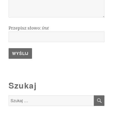
Przepisz słowo:
śrut
Szukaj
SZU
Szukaj: