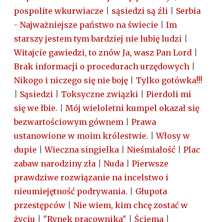
pospolite wkurwiacze
|
sąsiedzi są źli
|
Serbia
- Najważniejsze państwo na świecie
|
Im
starszy jestem tym bardziej nie lubię ludzi
|
Witajcie gawiedzi, to znów Ja, wasz Pan Lord
|
Brak informacji o procedurach urzędowych
|
Nikogo i niczego się nie boję
|
Tylko gotówka!!!
|
Sąsiedzi
|
Toksyczne związki
|
Pierdoli mi
się we łbie.
|
Mój wieloletni kumpel okazał się
bezwartościowym gównem
|
Prawa
ustanowione w moim królestwie.
|
Włosy w
dupie
|
Wieczna singielka
|
Nieśmiałość
|
Plac
zabaw narodziny zła
|
Nuda
|
Pierwsze
prawdziwe rozwiązanie na incelstwo i
nieumiejętność podrywania.
|
Głupota
przestępców
|
Nie wiem, kim chcę zostać w
życiu
|
"Rynek pracownika"
|
Ściema
|