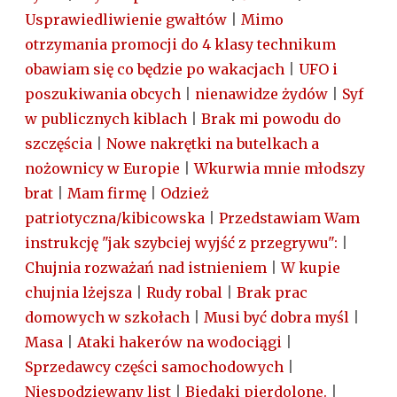
Usprawiedliwienie gwałtów
|
Mimo
otrzymania promocji do 4 klasy technikum
obawiam się co będzie po wakacjach
|
UFO i
poszukiwania obcych
|
nienawidze żydów
|
Syf
w publicznych kiblach
|
Brak mi powodu do
szczęścia
|
Nowe nakrętki na butelkach a
nożownicy w Europie
|
Wkurwia mnie młodszy
brat
|
Mam firmę
|
Odzież
patriotyczna/kibicowska
|
Przedstawiam Wam
instrukcję "jak szybciej wyjść z przegrywu":
|
Chujnia rozważań nad istnieniem
|
W kupie
chujnia lżejsza
|
Rudy robal
|
Brak prac
domowych w szkołach
|
Musi być dobra myśl
|
Masa
|
Ataki hakerów na wodociągi
|
Sprzedawcy części samochodowych
|
Niespodziewany list
|
Biedaki pierdolone.
|