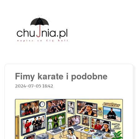
Chujnia.pl – napisz co Cię boli…
Fimy karate i podobne
2024-07-05 18:42