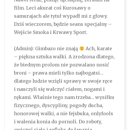
film. Leci akurat coś Kurosawy o
samurajach ale tytuł wypadł mi z głowy.
Dziś wieczorem, będzie seans specjalny –
Wejście Smoka i Krwawy Sport.
(Admin): Gimbazo nie znają
Ach, karate
– piękna sztuka walki. A zrodzona dlatego,
że biednym prolom nie pozwalano nosić
broni – prawa mieli tylko najbogatsi…
dlatego ludzie wzięli sprawy w swoje ręce
i nauczyli się walczyć ciałem, nogami i
rękami. Właśnie tego nam trzeba… wysiłku
fizycznego, dyscypliny, pogody ducha,
honorowej walki, a nie fejsbuka, onlyfools
i walenia konia do pornoli. Do roboty,
cwiczyć ciało i refleks do łapania