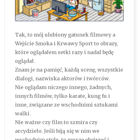
Tak, to mój ulubiony gatunek filmowy a
Wejście Smoka i Krwawy Sport to obrazy,
które oglądałem setki razy i nadal będę
oglądał.
Znam je na pamięć, każdą scenę, wszystkie
dialogi, nazwiska aktorów i twórców.
Nie oglądam niczego innego, żadnych,
innych filmów, tylko karate, kung fu i
inne, związane ze wschodnimi sztukami
walki.
Nie ważne czy film to szmira czy
arcydzieło. Jeśli biją się w nim we
wschodnim stylu, to muszę obejrzeć i