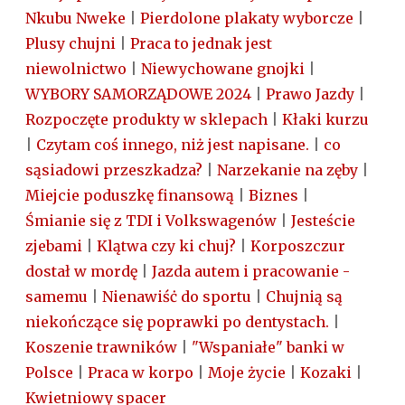
Nkubu Nweke
|
Pierdolone plakaty wyborcze
|
Plusy chujni
|
Praca to jednak jest
niewolnictwo
|
Niewychowane gnojki
|
WYBORY SAMORZĄDOWE 2024
|
Prawo Jazdy
|
Rozpoczęte produkty w sklepach
|
Kłaki kurzu
|
Czytam coś innego, niż jest napisane.
|
co
sąsiadowi przeszkadza?
|
Narzekanie na zęby
|
Miejcie poduszkę finansową
|
Biznes
|
Śmianie się z TDI i Volkswagenów
|
Jesteście
zjebami
|
Klątwa czy ki chuj?
|
Korposzczur
dostał w mordę
|
Jazda autem i pracowanie -
samemu
|
Nienawiśċ do sportu
|
Chujnią są
niekończące się poprawki po dentystach.
|
Koszenie trawników
|
"Wspaniałe" banki w
Polsce
|
Praca w korpo
|
Moje życie
|
Kozaki
|
Kwietniowy spacer