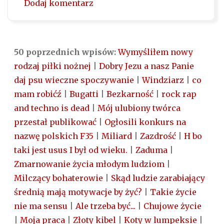
Dodaj komentarz
50 poprzednich wpisów:
Wymyśliłem nowy
rodzaj piłki nożnej
|
Dobry Jezu a nasz Panie
daj psu wieczne spoczywanie
|
Windziarz
|
co
mam robićź
|
Bugatti
|
Bezkarność
|
rock rap
and techno is dead
|
Mój ulubiony twórca
przestał publikować
|
Ogłosili konkurs na
nazwę polskich F35
|
Miliard
|
Zazdrość
|
H bo
taki jest usus I był od wieku.
|
Zaduma
|
Zmarnowanie życia młodym ludziom
|
Milczący bohaterowie
|
Skąd ludzie zarabiający
średnią mają motywacje by żyć?
|
Takie życie
nie ma sensu
|
Ale trzeba być...
|
Chujowe życie
|
Moja praca
|
Złoty kibel
|
Koty w lumpeksie
|