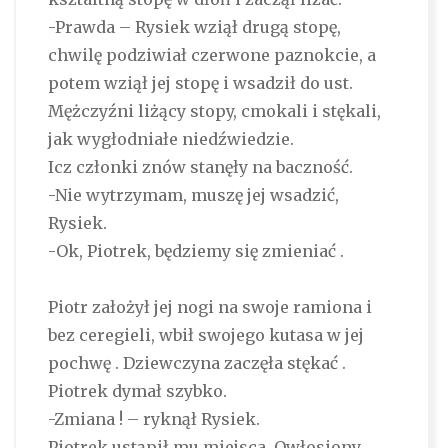
-Prawda – Rysiek wziął drugą stopę,
chwilę podziwiał czerwone paznokcie, a
potem wziął jej stopę i wsadził do ust.
Mężczyźni liżący stopy, cmokali i stękali,
jak wygłodniałe niedźwiedzie.
Icz członki znów stanęły na baczność.
-Nie wytrzymam, muszę jej wsadzić,
Rysiek.
-Ok, Piotrek, będziemy się zmieniać .
Piotr założył jej nogi na swoje ramiona i
bez ceregieli, wbił swojego kutasa w jej
pochwę . Dziewczyna zaczęła stękać .
Piotrek dymał szybko.
-Zmiana ! – ryknął Rysiek.
Piotrek ustąpił mu miejsca. Owłosiony