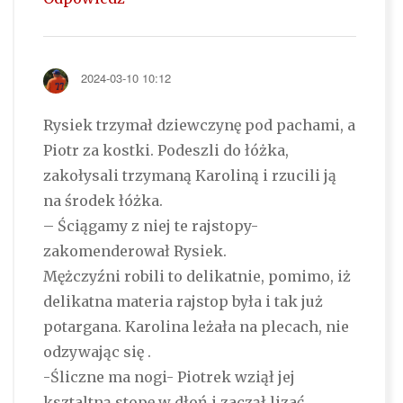
2024-03-10 10:12
Rysiek trzymał dziewczynę pod pachami, a
Piotr za kostki. Podeszli do łóżka,
zakołysali trzymaną Karoliną i rzucili ją
na środek łóżka.
– Ściągamy z niej te rajstopy-
zakomenderował Rysiek.
Mężczyźni robili to delikatnie, pomimo, iż
delikatna materia rajstop była i tak już
potargana. Karolina leżała na plecach, nie
odzywając się .
-Śliczne ma nogi- Piotrek wziął jej
ksztaltną stopę w dłoń i zaczął lizać.