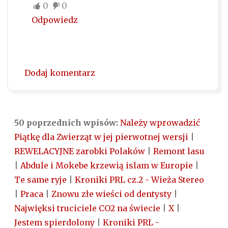
0
0
Odpowiedz
Dodaj komentarz
50 poprzednich wpisów:
Należy wprowadzić
Piątkę dla Zwierząt w jej pierwotnej wersji
|
REWELACYJNE zarobki Polaków
|
Remont lasu
|
Abdule i Mokebe krzewią islam w Europie
|
Te same ryje
|
Kroniki PRL cz.2 - Wieża Stereo
|
Praca
|
Znowu złe wieści od dentysty
|
Najwięksi truciciele CO2 na świecie
|
X
|
Jestem spierdolony
|
Kroniki PRL -