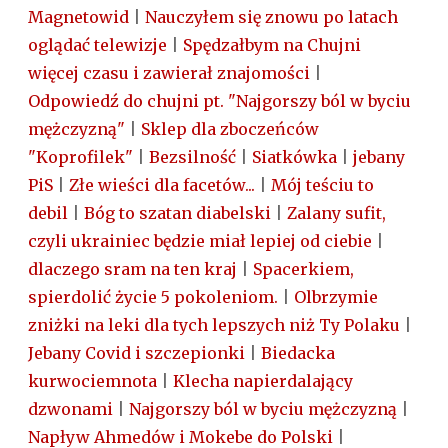
Magnetowid
|
Nauczyłem się znowu po latach
oglądać telewizje
|
Spędzałbym na Chujni
więcej czasu i zawierał znajomości
|
Odpowiedź do chujni pt. "Najgorszy ból w byciu
mężczyzną"
|
Sklep dla zboczeńców
"Koprofilek"
|
Bezsilność
|
Siatkówka
|
jebany
PiS
|
Złe wieści dla facetów...
|
Mój teściu to
debil
|
Bóg to szatan diabelski
|
Zalany sufit,
czyli ukrainiec będzie miał lepiej od ciebie
|
dlaczego sram na ten kraj
|
Spacerkiem,
spierdolić życie 5 pokoleniom.
|
Olbrzymie
zniżki na leki dla tych lepszych niż Ty Polaku
|
Jebany Covid i szczepionki
|
Biedacka
kurwociemnota
|
Klecha napierdalający
dzwonami
|
Najgorszy ból w byciu mężczyzną
|
Napływ Ahmedów i Mokebe do Polski
|