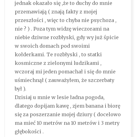
jednak okazało się ,że to duchy do mnie
przemawiają ( znają fakty z mojej
przeszłości , więc to chyba nie psychoza ,
nie ? ) . Poza tym widzę wieczorami na
niebie dziwne rozbłyski, gdy wy już śpicie
w swoich domach pod swoimi
kołderkami. Te rozbłyski , to statki
kosmiczne z zielonymi ludzikami ,
wczoraj mi jeden pomachał i się do mnie
uśmiechnął ( zauważyłem, że szczerbaty
był ).
Dzisiaj u mnie w lesie ładna pogoda,
dlatego dopijam kawę , zjem banana i biorę
się za poszerzanie mojej dziury ( docelowo
ma mieć 10 metrów na 10 metrów i 3 metry
głębokości .