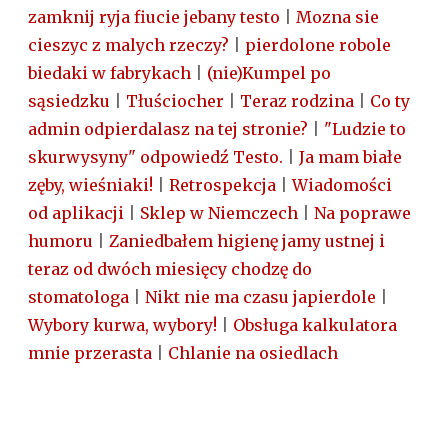
zamknij ryja fiucie jebany testo
|
Mozna sie
cieszyc z malych rzeczy?
|
pierdolone robole
biedaki w fabrykach
|
(nie)Kumpel po
sąsiedzku
|
Tłuściocher
|
Teraz rodzina
|
Co ty
admin odpierdalasz na tej stronie?
|
"Ludzie to
skurwysyny" odpowiedź Testo.
|
Ja mam białe
zęby, wieśniaki!
|
Retrospekcja
|
Wiadomości
od aplikacji
|
Sklep w Niemczech
|
Na poprawe
humoru
|
Zaniedbałem higienę jamy ustnej i
teraz od dwóch miesięcy chodzę do
stomatologa
|
Nikt nie ma czasu japierdole
|
Wybory kurwa, wybory!
|
Obsługa kalkulatora
mnie przerasta
|
Chlanie na osiedlach