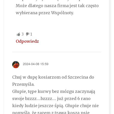
Może dlatego nasza firma jest tak często
wybierana przez Wspólnoty.
3
1
Odpowiedz
2024-04-08 15:59
Chuj w dupę kosiarzom od Szczecina do
Przemyśla.
Głupie, tępe kurwy bez mózgu zaczynają
swoje bzzzz….bzzzz…. już przed 6 rano
kiedy ludzie jeszcze śpią. Głupie chuje nie
pomyślą, że razem z trawą koszą psie