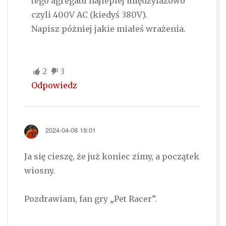
tego agregatu najlepiej międzyfazowo
czyli 400V AC (kiedyś 380V).
Napisz póżniej jakie miałeś wrażenia.
2
3
Odpowiedz
2024-04-08 19:01
Ja się cieszę, że już koniec zimy, a początek
wiosny.
Pozdrawiam, fan gry „Pet Racer”.