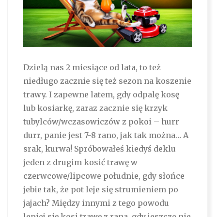
Dzielą nas 2 miesiące od lata, to też
niedługo zacznie się też sezon na koszenie
trawy. I zapewne latem, gdy odpalę kosę
lub kosiarkę, zaraz zacznie się krzyk
tubylców/wczasowiczów z pokoi – hurr
durr, panie jest 7-8 rano, jak tak można… A
srak, kurwa! Spróbowałeś kiedyś deklu
jeden z drugim kosić trawę w
czerwcowe/lipcowe południe, gdy słońce
jebie tak, że pot leje się strumieniem po
jajach? Między innymi z tego powodu
lepiej się kosi trawę z rana, gdy jeszcze nie