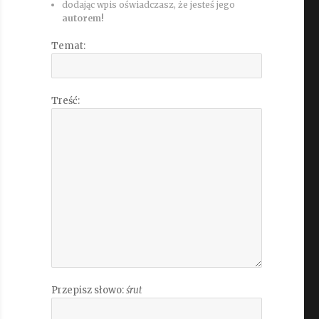
dodając wpis oświadczasz, że jesteś jego
autorem!
Temat:
Treść:
Przepisz słowo:
śrut