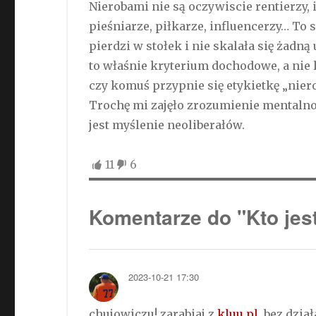
Nierobami nie są oczywiscie rentierzy, 
pieśniarze, piłkarze, influencerzy… To s
pierdzi w stołek i nie skalała się żadną
to właśnie kryterium dochodowe, a nie
czy komuś przypnie się etykietkę „niero
Trochę mi zajęło zrozumienie mentalnośc
jest myślenie neoliberałów.
11
6
Komentarze do "Kto jes
2023-10-21 17:30
chujowiczu! zarabiaj z
kluu.pl
, bez dzi