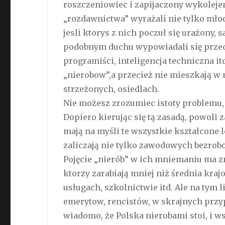
roszczeniowiec i zapijaczony wykoleje
„rozdawnictwa” wyrażali nie tylko młod
jesli ktorys z nich poczuł się urażony, 
podobnym duchu wypowiadali się przedst
programiści, inteligencja techniczna i
„nierobow”,a przecież nie mieszkają w
strzeżonych, osiedlach.
Nie możesz zrozumiec istoty problemu, 
Dopiero kierując się tą zasadą, powoli 
mają na myśli te wszystkie kształcone l
zaliczają nie tylko zawodowych bezrobo
Pojęcie „nierób” w ich mniemaniu ma z
ktorzy zarabiają mniej niż średnia kr
usługach, szkolnictwie itd. Ale na tym 
emerytow, rencistów, w skrajnych przy
wiadomo, że Polska nierobami stoi, i ws