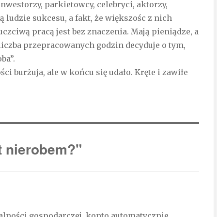
inwestorzy, parkietowcy, celebryci, aktorzy,
ą ludzie sukcesu, a fakt, że większośc z nich
 uczciwą pracą jest bez znaczenia. Mają pieniądze, a
 liczba przepracowanych godzin decyduje o tym,
ba”.
i burżuja, ale w końcu się udało. Kręte i zawiłe
t nierobem?"
ałalności gospodarczej, konto automatycznie