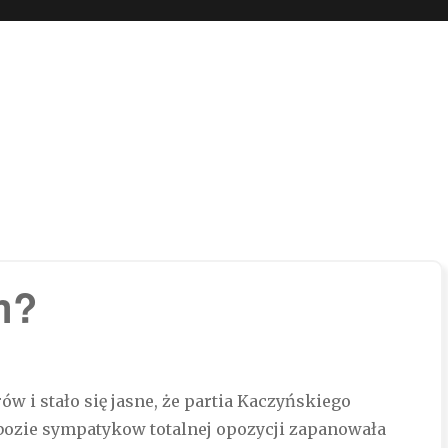
 boli…
m?
 i stało się jasne, że partia Kaczyńskiego
 obozie sympatykow totalnej opozycji zapanowała