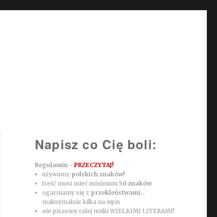
Napisz co Cię boli:
Regulamin -
PRZECZYTAJ!
używamy
polskich znaków!
treść musi mieć minimum
50 znaków
ogarniamy się z
przekleństwami
...
maksymalnie kilka na wpis
nie piszemy całej notki WIELKIMI LITERAMI!