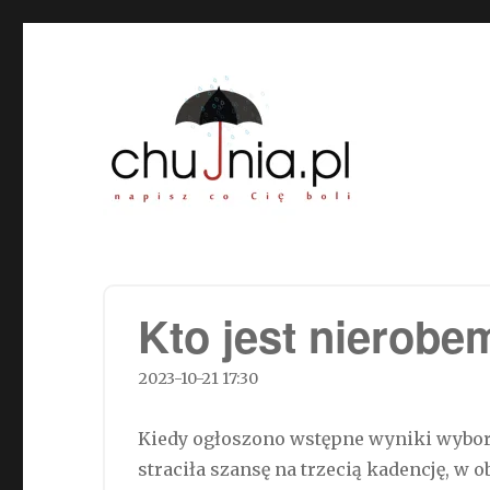
Chujnia.pl – napisz co Cię
Kto jest nierobe
2023-10-21 17:30
Kiedy ogłoszono wstępne wyniki wyborów
straciła szansę na trzecią kadencję, w