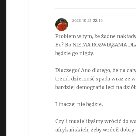
2023-10-21 22:15
Problem w tym, że żadne nakłady 
Bo? Bo NIE MA ROZWIĄZANIA DLA
będzie go nigdy.
Dlaczego? Ano dlatego, że na cał
trend: dzietność spada wraz ze w
bardziej demografia leci na dziób
I inaczej nie będzie.
Czyli musielibyśmy wrócić do 
afrykańskich, żeby wrócił dobry w