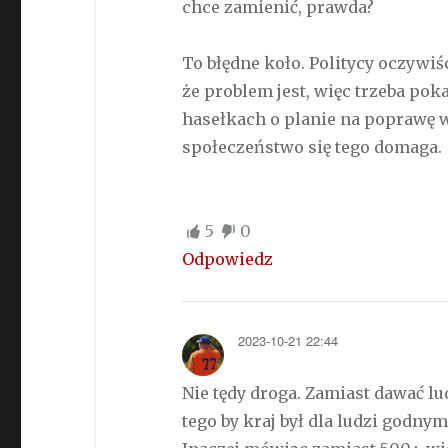
chce zamienić, prawda?
To błędne koło. Politycy oczywiś
że problem jest, więc trzeba poka
hasełkach o planie na poprawę w
społeczeństwo się tego domaga.
5
0
Odpowiedz
2023-10-21 22:44
Nie tędy droga. Zamiast dawać l
tego by kraj był dla ludzi godny