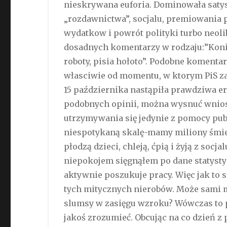
nieskrywana euforia. Dominowała satysf
„rozdawnictwa”, socjalu, premiowania 
wydatkow i powrót polityki turbo neolib
dosadnych komentarzy w rodzaju:”Koniec 
roboty, pisia hołoto”. Podobne komenta
własciwie od momentu, w ktorym PiS za
15 października nastąpiła prawdziwa e
podobnych opinii, można wysnuć wniose
utrzymywania się jedynie z pomocy pub
niespotykaną skalę-mamy miliony śmierd
płodzą dzieci, chleją, ćpią i żyją z soc
niepokojem sięgnąłem po dane statysty
aktywnie poszukuje pracy. Więc jak to si
tych mitycznych nierobów. Może sami m
slumsy w zasięgu wzroku? Wówczas to 
jakoś zrozumieć. Obcując na co dzień z p