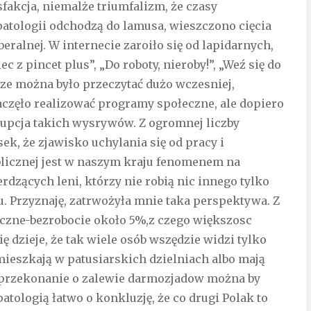
akcja, niemalże triumfalizm, że czasy
patologii odchodzą do lamusa, wieszczono cięcia
eralnej. W internecie zaroiło się od lapidarnych,
z pincet plus”, „Do roboty, nieroby!”, „Weź się do
rze można było przeczytać dużo wczesniej,
częło realizować programy społeczne, ale dopiero
rupcja takich wysrywów. Z ogromnej liczby
k, że zjawisko uchylania się od pracy i
licznej jest w naszym kraju fenomenem na
zących leni, którzy nie robią nic innego tylko
jalu. Przyznaję, zatrwożyła mnie taka perspektywa. Z
czne-bezrobocie około 5%,z czego większosc
ę dzieje, że tak wiele osób wszędzie widzi tylko
ieszkają w patusiarskich dzielniach albo mają
przekonanie o zalewie darmozjadow można by
atologią łatwo o konkluzję, że co drugi Polak to