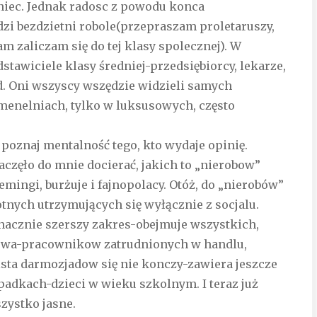
niec. Jednak radosc z powodu konca
zi bezdzietni robole(przepraszam proletaruszy,
sam zaliczam się do tej klasy spolecznej). W
awiciele klasy średniej-przedsiębiorcy, lekarze,
td. Oni wszyscy wszędzie widzieli samych
 menelniach, tylko w luksusowych, często
poznaj mentalność tego, kto wydaje opinię.
zaczęło do mnie docierać, jakich to „nierobow”
emingi, burżuje i fajnopolacy. Otóż, do „nierobów”
tnych utrzymujących się wyłącznie z socjalu.
nacznie szerszy zakres-obejmuje wszystkich,
ajowa-pracownikow zatrudnionych w handlu,
lista darmozjadow się nie konczy-zawiera jeszcze
padkach-dzieci w wieku szkolnym. I teraz już
zystko jasne.