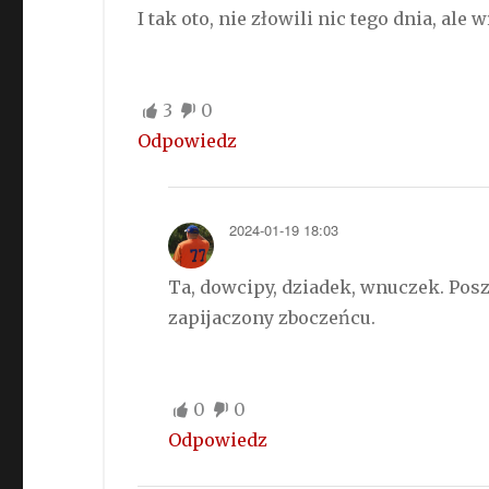
I tak oto, nie złowili nic tego dnia, al
3
0
Odpowiedz
2024-01-19 18:03
Ta, dowcipy, dziadek, wnuczek. Posz
zapijaczony zboczeńcu.
0
0
Odpowiedz