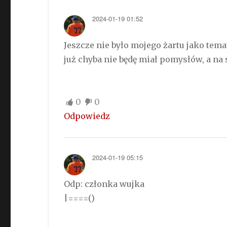
2024-01-19 01:52
Jeszcze nie było mojego żartu jako te
już chyba nie będę miał pomysłów, a na 
0
0
Odpowiedz
2024-01-19 05:15
Odp: członka wujka
|====()