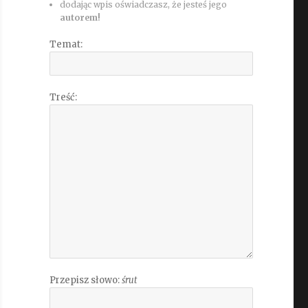
dodając wpis oświadczasz, że jesteś jego
autorem!
Temat:
Treść:
Przepisz słowo:
śrut