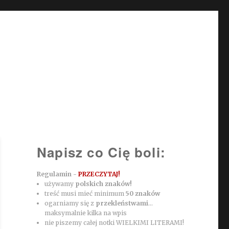
Napisz co Cię boli:
Regulamin -
PRZECZYTAJ!
używamy
polskich znaków!
treść musi mieć minimum
50 znaków
ogarniamy się z
przekleństwami
...
maksymalnie kilka na wpis
nie piszemy całej notki WIELKIMI LITERAMI!