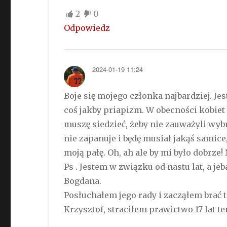
2
0
Odpowiedz
2024-01-19 11:24
Boje się mojego członka najbardziej. Jes
coś jakby priapizm. W obecności kobiet 
muszę siedzieć, żeby nie zauważyli wyb
nie zapanuje i będę musiał jakąś samic
moją pałę. Oh, ah ale by mi było dobrze!
Ps . Jestem w związku od nastu lat, a je
Bogdana.
Posłuchałem jego rady i zacząłem brać t
Krzysztof, straciłem prawictwo 17 lat t