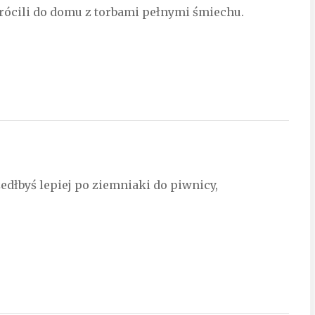
e wrócili do domu z torbami pełnymi śmiechu.
edłbyś lepiej po ziemniaki do piwnicy,