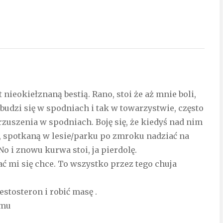
t nieokiełznaną bestią. Rano, stoi że aż mnie boli,
budzi się w spodniach i tak w towarzystwie, często
rzuszenia w spodniach. Boję się, że kiedyś nad nim
e, spotkaną w lesie/parku po zmroku nadziać na
 No i znowu kurwa stoi, ja pierdolę.
bać mi się chce. To wszystko przez tego chuja
estosteron i robić masę .
emu