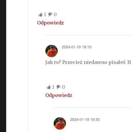
1
0
Odpowiedz
2024-01-19 19:10
Jak to? Przecież niedawno pisałeś 31
1
0
Odpowiedz
2024-01-19 19:30