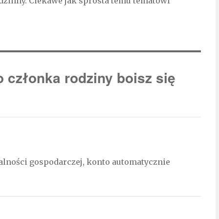
dzinny. Ciekawe jak sprosta temu tematowi
 członka rodziny boisz się
ałalności gospodarczej, konto automatycznie