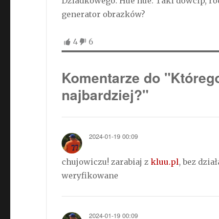
Dziadkowego. Hue hue. Taki dowcip, ro
generator obrazków?
4
6
Komentarze do "Którego
najbardziej?"
2024-01-19 00:09
chujowiczu! zarabiaj z
kluu.pl
, bez dzi
weryfikowane
2024-01-19 00:09