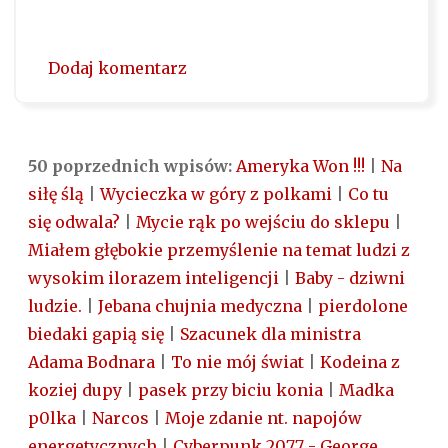
Dodaj komentarz
50 poprzednich wpisów:
Ameryka Won !!!
|
Na
siłę ślą
|
Wycieczka w góry z polkami
|
Co tu
się odwala?
|
Mycie rąk po wejściu do sklepu
|
Miałem głębokie przemyślenie na temat ludzi z
wysokim ilorazem inteligencji
|
Baby - dziwni
ludzie.
|
Jebana chujnia medyczna
|
pierdolone
biedaki gapią się
|
Szacunek dla ministra
Adama Bodnara
|
To nie mój świat
|
Kodeina z
koziej dupy
|
pasek przy biciu konia
|
Madka
p0lka
|
Narcos
|
Moje zdanie nt. napojów
energetycznych
|
Cyberpunk 2077 - George