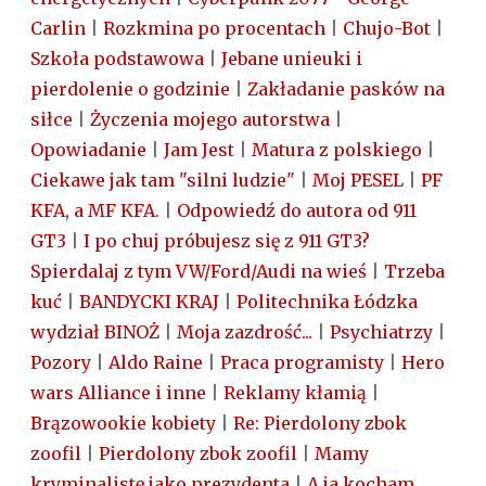
Carlin
|
Rozkmina po procentach
|
Chujo-Bot
|
Szkoła podstawowa
|
Jebane unieuki i
pierdolenie o godzinie
|
Zakładanie pasków na
siłce
|
Życzenia mojego autorstwa
|
Opowiadanie
|
Jam Jest
|
Matura z polskiego
|
Ciekawe jak tam "silni ludzie"
|
Moj PESEL
|
PF
KFA, a MF KFA.
|
Odpowiedź do autora od 911
GT3
|
I po chuj próbujesz się z 911 GT3?
Spierdalaj z tym VW/Ford/Audi na wieś
|
Trzeba
kuć
|
BANDYCKI KRAJ
|
Politechnika Łódzka
wydział BINOŻ
|
Moja zazdrość...
|
Psychiatrzy
|
Pozory
|
Aldo Raine
|
Praca programisty
|
Hero
wars Alliance i inne
|
Reklamy kłamią
|
Brązowookie kobiety
|
Re: Pierdolony zbok
zoofil
|
Pierdolony zbok zoofil
|
Mamy
kryminalistę jako prezydenta
|
A ja kocham