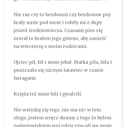
Nie raz czy to bezdomni czy bezdomne psy
brały mnie pod most i robiły mi z dupy
jesień średniowiecza. Czasami pies się
zesrał to brałem jego gówno, aby zanieść
na wieczerzę z moim rodzicami.
Ojciec pił, bił i mnie jebał. Matka piła, biła i
puszczała się niczym latawiec w czasie
huraganu.
Księża też mnie bili i gwałcili.
Nie wstydzę się tego, nie ma nic w tym
złego, jestem wręcz dumny z tego że byłem
pośmiewiskiem wsi gdzie rzucali we mnie