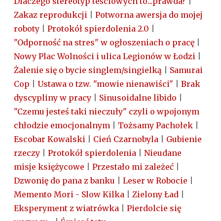
Dlaczego stereotyp teściowych to...prawda?
|
Zakaz reprodukcji
|
Potworna awersja do mojej
roboty
|
Protokół spierdolenia 2.0
|
"Odporność na stres" w ogłoszeniach o pracę
|
Nowy Plac Wolności i ulica Legionów w Łodzi
|
Żalenie się o bycie singlem/singielką
|
Samurai
Cop
|
Ustawa o tzw. "mowie nienawiści"
|
Brak
dyscypliny w pracy
|
Sinusoidalne libido
|
"Czemu jesteś taki nieczuły" czyli o wpojonym
chłodzie emocjonalnym
|
Tożsamy Pachołek
|
Escobar Kowalski
|
Cień Czarnobyla
|
Gubienie
rzeczy
|
Protokół spierdolenia
|
Nieudane
misje księżycowe
|
Przestało mi zależeć
|
Dzwonię do pana z banku
|
Leser w Robocie
|
Memento Mori - Slow Kilka
|
Zielony Ład
|
Eksperyment z wiatrówka
|
Pierdolcie się