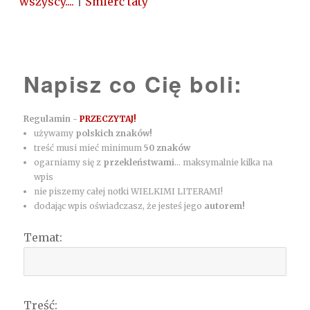
wszyscy....
|
Śmierć taty
Napisz co Cię boli:
Regulamin -
PRZECZYTAJ!
używamy
polskich znaków!
treść musi mieć minimum
50 znaków
ogarniamy się z
przekleństwami
... maksymalnie kilka na
wpis
nie piszemy całej notki WIELKIMI LITERAMI!
dodając wpis oświadczasz, że jesteś jego
autorem!
Temat:
Treść: