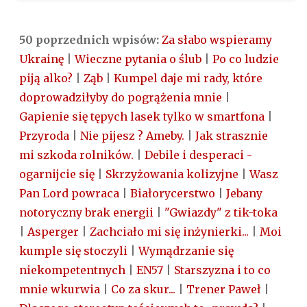
50 poprzednich wpisów:
Za słabo wspieramy
Ukrainę
|
Wieczne pytania o ślub
|
Po co ludzie
piją alko?
|
Ząb
|
Kumpel daje mi rady, które
doprowadziłyby do pogrążenia mnie
|
Gapienie się tępych lasek tylko w smartfona
|
Przyroda
|
Nie pijesz ? Ameby.
|
Jak strasznie
mi szkoda rolników.
|
Debile i desperaci -
ogarnijcie się
|
Skrzyżowania kolizyjne
|
Wasz
Pan Lord powraca
|
Białorycerstwo
|
Jebany
notoryczny brak energii
|
"Gwiazdy" z tik-toka
|
Asperger
|
Zachciało mi się inżynierki...
|
Moi
kumple się stoczyli
|
Wymądrzanie się
niekompetentnych
|
EN57
|
Starszyzna i to co
mnie wkurwia
|
Co za skur...
|
Trener Paweł
|