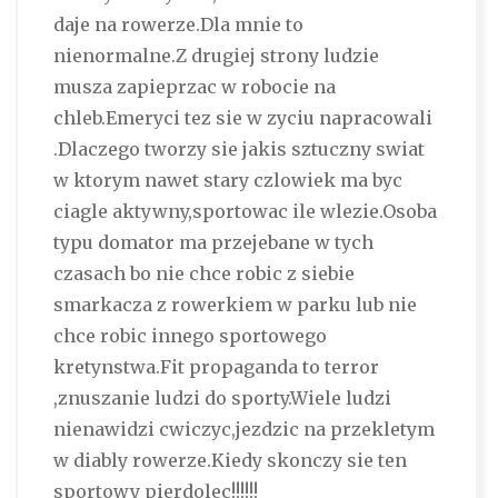
daje na rowerze.Dla mnie to
nienormalne.Z drugiej strony ludzie
musza zapieprzac w robocie na
chleb.Emeryci tez sie w zyciu napracowali
.Dlaczego tworzy sie jakis sztuczny swiat
w ktorym nawet stary czlowiek ma byc
ciagle aktywny,sportowac ile wlezie.Osoba
typu domator ma przejebane w tych
czasach bo nie chce robic z siebie
smarkacza z rowerkiem w parku lub nie
chce robic innego sportowego
kretynstwa.Fit propaganda to terror
,znuszanie ludzi do sporty.Wiele ludzi
nienawidzi cwiczyc,jezdzic na przekletym
w diably rowerze.Kiedy skonczy sie ten
sportowy pierdolec!!!!!!