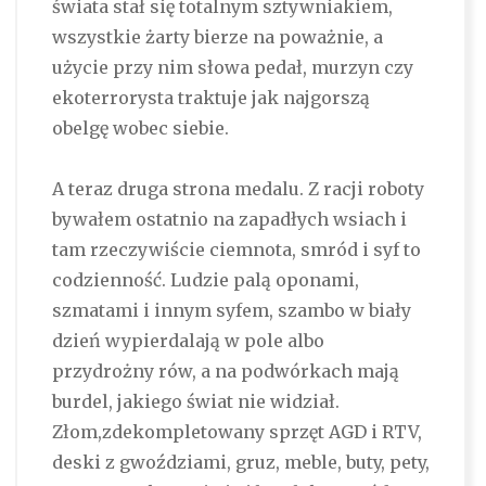
świata stał się totalnym sztywniakiem,
wszystkie żarty bierze na poważnie, a
użycie przy nim słowa pedał, murzyn czy
ekoterrorysta traktuje jak najgorszą
obelgę wobec siebie.
A teraz druga strona medalu. Z racji roboty
bywałem ostatnio na zapadłych wsiach i
tam rzeczywiście ciemnota, smród i syf to
codzienność. Ludzie palą oponami,
szmatami i innym syfem, szambo w biały
dzień wypierdalają w pole albo
przydrożny rów, a na podwórkach mają
burdel, jakiego świat nie widział.
Złom,zdekompletowany sprzęt AGD i RTV,
deski z gwoździami, gruz, meble, buty, pety,