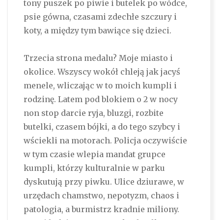
tony puszek po piwie i butelek po wódce,
psie gówna, czasami zdechłe szczury i
koty, a między tym bawiące się dzieci.
Trzecia strona medalu? Moje miasto i
okolice. Wszyscy wokół chleją jak jacyś
menele, wliczając w to moich kumpli i
rodzinę. Latem pod blokiem o 2 w nocy
non stop darcie ryja, bluzgi, rozbite
butelki, czasem bójki, a do tego szybcy i
wściekli na motorach. Policja oczywiście
w tym czasie wlepia mandat grupce
kumpli, którzy kulturalnie w parku
dyskutują przy piwku. Ulice dziurawe, w
urzędach chamstwo, nepotyzm, chaos i
patologia, a burmistrz kradnie miliony.