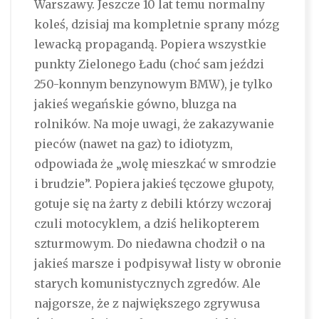
Warszawy. Jeszcze 10 lat temu normalny
koleś, dzisiaj ma kompletnie sprany mózg
lewacką propagandą. Popiera wszystkie
punkty Zielonego Ładu (choć sam jeździ
250-konnym benzynowym BMW), je tylko
jakieś wegańskie gówno, bluzga na
rolników. Na moje uwagi, że zakazywanie
pieców (nawet na gaz) to idiotyzm,
odpowiada że „wolę mieszkać w smrodzie
i brudzie”. Popiera jakieś tęczowe głupoty,
gotuje się na żarty z debili którzy wczoraj
czuli motocyklem, a dziś helikopterem
szturmowym. Do niedawna chodził o na
jakieś marsze i podpisywał listy w obronie
starych komunistycznych zgredów. Ale
najgorsze, że z największego zgrywusa