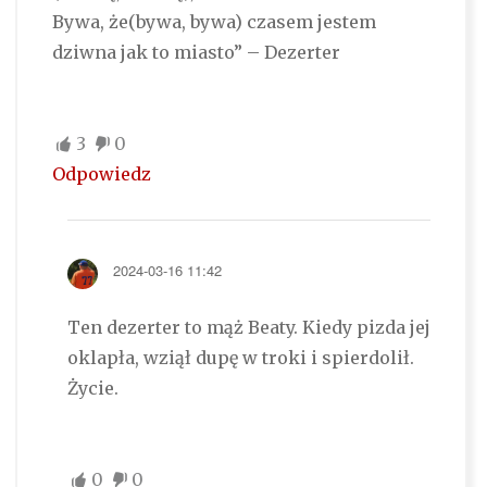
Bywa, że(bywa, bywa) czasem jestem
dziwna jak to miasto” – Dezerter
3
0
Odpowiedz
2024-03-16 11:42
Ten dezerter to mąż Beaty. Kiedy pizda jej
oklapła, wziął dupę w troki i spierdolił.
Życie.
0
0