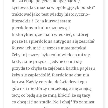
ma za chuja pojęcia jak ogarnąć się
życiowo. Jak można w ogóle „język polski”
traktować jako test wiedzy historyczno-
literackiej? Co ja kurwa jestem
pierdolonym kulturoznawcą i
historykiem, że mam wiedzieć, o której
porze ta spierdolona antygona się zesrała?
Kurwa ich mać, a jeszcze matematyka?
Żeby to jeszcze było cokolwiek co mi się
faktycznie przyda… jedyne co mi się
przyda to chyba ta zajebana kartka papieru
żeby się zapierdolić. Pierdolona chujnia
kurwa. Każdy co roku doświadcza tego
gówna i niektórzy narzekają, a się znajdą
tacy, co będą się ze mną kłócić, że są tacy
co chcą iść na studia. No i chuj? To zamiast