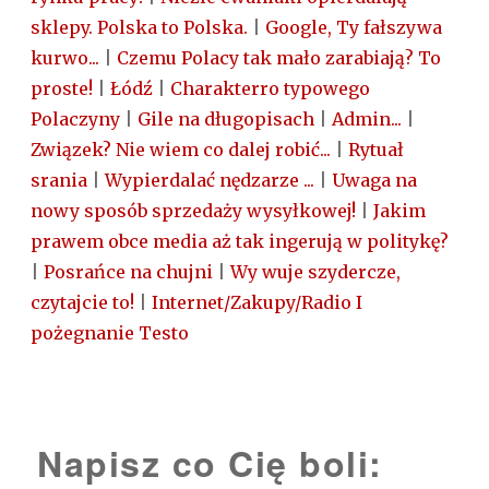
sklepy. Polska to Polska.
|
Google, Ty fałszywa
kurwo...
|
Czemu Polacy tak mało zarabiają? To
proste!
|
Łódź
|
Charakterro typowego
Polaczyny
|
Gile na długopisach
|
Admin...
|
Związek? Nie wiem co dalej robić...
|
Rytuał
srania
|
Wypierdalać nędzarze ...
|
Uwaga na
nowy sposób sprzedaży wysyłkowej!
|
Jakim
prawem obce media aż tak ingerują w politykę?
|
Posrańce na chujni
|
Wy wuje szydercze,
czytajcie to!
|
Internet/Zakupy/Radio I
pożegnanie Testo
Napisz co Cię boli: