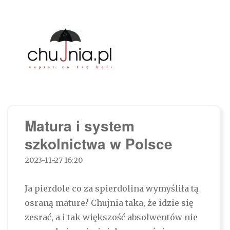
Chujnia.pl – napisz co Cię boli…
Matura i system
szkolnictwa w Polsce
2023-11-27 16:20
Ja pierdole co za spierdolina wymyśliła tą
osraną mature? Chujnia taka, że idzie się
zesrać, a i tak większość absolwentów nie