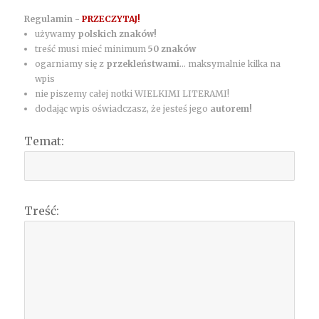
Regulamin -
PRZECZYTAJ!
używamy
polskich znaków!
treść musi mieć minimum
50 znaków
ogarniamy się z
przekleństwami
... maksymalnie kilka na
wpis
nie piszemy całej notki WIELKIMI LITERAMI!
dodając wpis oświadczasz, że jesteś jego
autorem!
Temat:
Treść: