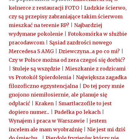
kelnerce z restauracji FOTO
|
Ludzkie ścierwo,
czy są przepisy zabraniające takim ścierwom
mieszkać na terenie RP?
|
Najbardziej
wydymane pokolenie
|
Fotokomórka w służbie
pracodawcom
|
Sąsiad zazdrości nowego
Mercedesa S AMG
|
Dziewczyna...a po co mi?
|
Czy w Polsce można od zera czegoś się dorbić?
|
Stuleje są wszędzie
|
Mieszkanie z rodzicami
vs Protokół Spierdolenia
|
Największa zagadka
filozoficzno egzystencjalna
|
Do tej pory mnie
gnojono niemiłosiernie, ale planuje się
odpłacić
|
Kraken
|
Smartłaczofile to jest
dopiero numer...
|
Pudełka po lekach
|
Wynajem i praca w Warszawie
|
jestem
incelem ale mam wyobraźnię
|
Nie jest mi dziś
do śmiechu...
|
Pierdolę fryzjerów którzy nie