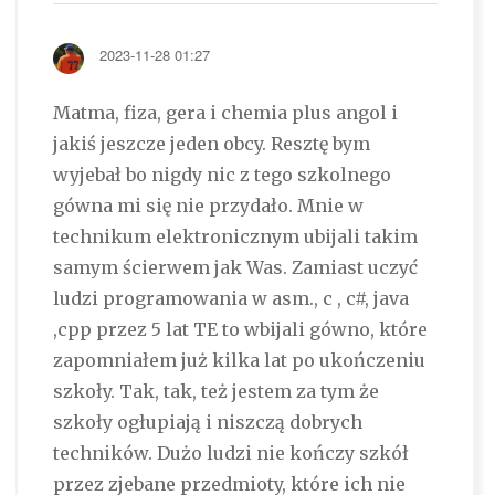
2023-11-28 01:27
Matma, fiza, gera i chemia plus angol i
jakiś jeszcze jeden obcy. Resztę bym
wyjebał bo nigdy nic z tego szkolnego
gówna mi się nie przydało. Mnie w
technikum elektronicznym ubijali takim
samym ścierwem jak Was. Zamiast uczyć
ludzi programowania w asm., c , c#, java
,cpp przez 5 lat TE to wbijali gówno, które
zapomniałem już kilka lat po ukończeniu
szkoły. Tak, tak, też jestem za tym że
szkoły ogłupiają i niszczą dobrych
techników. Dużo ludzi nie kończy szkół
przez zjebane przedmioty, które ich nie