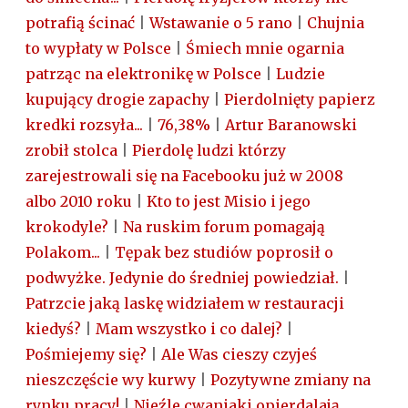
potrafią ścinać
|
Wstawanie o 5 rano
|
Chujnia
to wypłaty w Polsce
|
Śmiech mnie ogarnia
patrząc na elektronikę w Polsce
|
Ludzie
kupujący drogie zapachy
|
Pierdolnięty papierz
kredki rozsyła...
|
76,38%
|
Artur Baranowski
zrobił stolca
|
Pierdolę ludzi którzy
zarejestrowali się na Facebooku już w 2008
albo 2010 roku
|
Kto to jest Misio i jego
krokodyle?
|
Na ruskim forum pomagają
Polakom...
|
Tẹpak bez studiów poprosił o
podwyżke. Jedynie do średniej powiedział.
|
Patrzcie jaką laskę widziałem w restauracji
kiedyś?
|
Mam wszystko i co dalej?
|
Pośmiejemy się?
|
Ale Was cieszy czyjeś
nieszczęście wy kurwy
|
Pozytywne zmiany na
rynku pracy!
|
Nieźle cwaniaki opierdalają