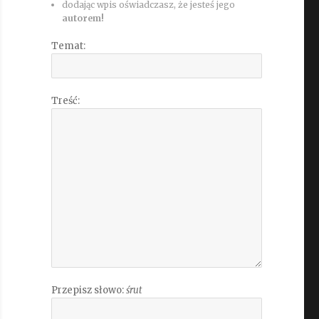
dodając wpis oświadczasz, że jesteś jego
autorem!
Temat:
Treść:
Przepisz słowo:
śrut