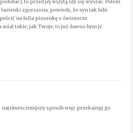
odobać), to przed jej wizytą idź się wysrać. Potem
 łazienki zgorszona, powiedz, że syn tak lubi.
puścić na fulla piosenkę o świniorzu.
 miał takie, jak Twoje, to już dawno bym je
j najskuteczniejszy sposób więc przekazuję go