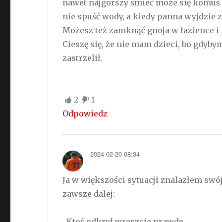
nawet najgorszy śmieć może się komuś p
nie spuść wody, a kiedy panna wyjdzie z
Możesz też zamknąć gnoja w łazience i 
Cieszę się, że nie mam dzieci, bo gdybym
zastrzelił.
2
1
Odpowiedz
2024-02-20 08:34
Ja w większości sytuacji znalazłem swó
zawsze dalej:
„Ktoś odkrył wreszcie prawdę