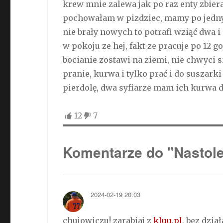
krew mnie zalewa jak po raz enty zbier
pochowałam w pizdziec, mamy po jednym
nie brały nowych to potrafi wziąć dwa i
w pokoju ze hej, fakt ze pracuje po 12 go
bocianie zostawi na ziemi, nie chwyci 
pranie, kurwa i tylko prać i do suszarki 
pierdolę, dwa syfiarze mam ich kurwa 
12
7
Komentarze do "Nastolet
2024-02-19 20:03
chujowiczu! zarabiaj z
kluu.pl
, bez dzi