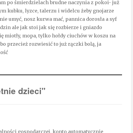
am po śmierdzielach brudne naczynia z pokoi- już
 kubku, lyzce, talerzu i widelcu żeby gnojarze
 nie umyć, nosz kurwa mać, pannica dorosła a syf
dzin ale jak stoi jak się rozbierze i gniazdo
się miotły, mopa, tylko hołdy ciuchów w koszu na
bo przecież rozwiesić to już rączki bolą, ja
dość
nie dzieci"
ałalności gospodarczej, konto automatycznie