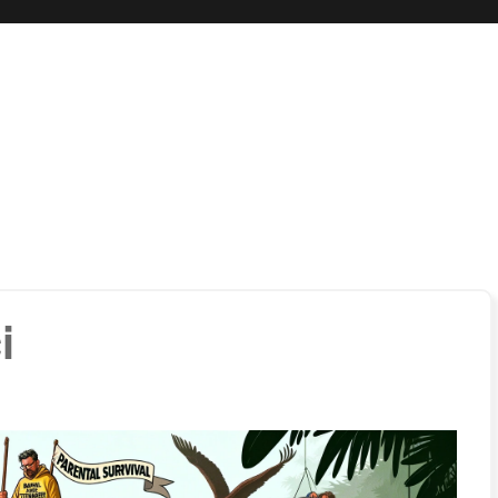
 boli…
i