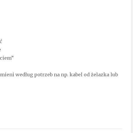
ć
e
ieciem”
zamieni według potrzeb na np. kabel od żelazka lub