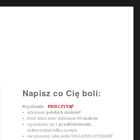
Napisz co Cię boli:
Regulamin -
PRZECZYTAJ!
używamy
polskich znaków!
treść musi mieć minimum
50 znaków
ogarniamy się z
przekleństwami
...
maksymalnie kilka na wpis
nie piszemy całej notki WIELKIMI LITERAMI!