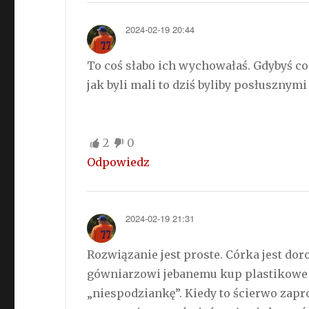
2024-02-19 20:44
To coś słabo ich wychowałaś. Gdybyś cod
jak byli mali to dziś byliby posłusznym
2
0
Odpowiedz
2024-02-19 21:31
Rozwiązanie jest proste. Córka jest doro
gówniarzowi jebanemu kup plastikowe a
„niespodziankę”. Kiedy to ścierwo zapr