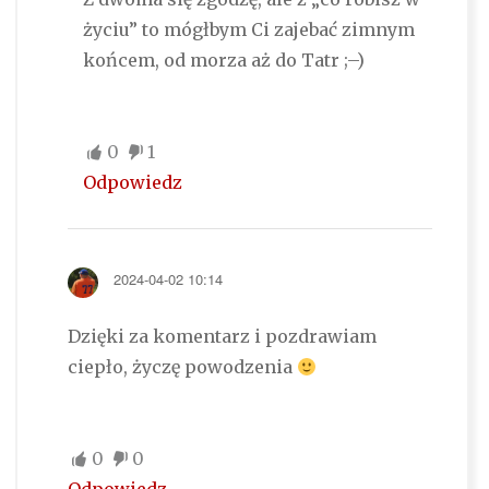
życiu” to mógłbym Ci zajebać zimnym
końcem, od morza aż do Tatr ;–)
0
1
Odpowiedz
2024-04-02 10:14
Dzięki za komentarz i pozdrawiam
ciepło, życzę powodzenia
0
0