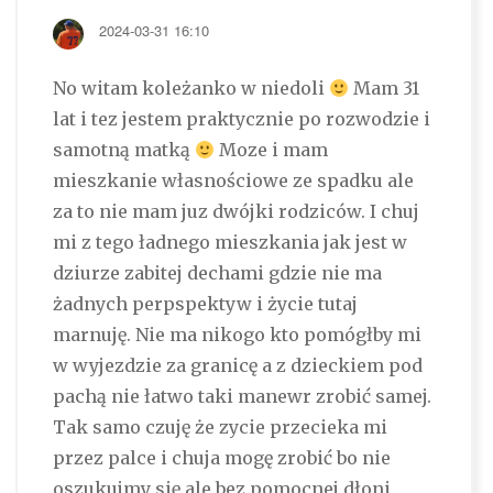
2024-03-31 16:10
No witam koleżanko w niedoli
Mam 31
lat i tez jestem praktycznie po rozwodzie i
samotną matką
Moze i mam
mieszkanie własnościowe ze spadku ale
za to nie mam juz dwójki rodziców. I chuj
mi z tego ładnego mieszkania jak jest w
dziurze zabitej dechami gdzie nie ma
żadnych perpspektyw i życie tutaj
marnuję. Nie ma nikogo kto pomógłby mi
w wyjezdzie za granicę a z dzieckiem pod
pachą nie łatwo taki manewr zrobić samej.
Tak samo czuję że zycie przecieka mi
przez palce i chuja mogę zrobić bo nie
oszukujmy się ale bez pomocnej dłoni