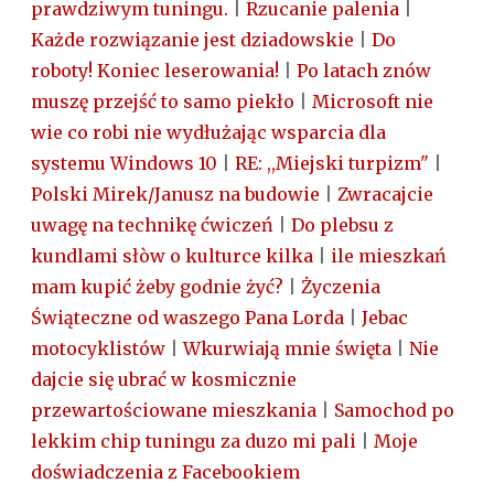
prawdziwym tuningu.
|
Rzucanie palenia
|
Każde rozwiązanie jest dziadowskie
|
Do
roboty! Koniec leserowania!
|
Po latach znów
muszę przejść to samo piekło
|
Microsoft nie
wie co robi nie wydłużając wsparcia dla
systemu Windows 10
|
RE: ,,Miejski turpizm"
|
Polski Mirek/Janusz na budowie
|
Zwracajcie
uwagę na technikę ćwiczeń
|
Do plebsu z
kundlami słòw o kulturce kilka
|
ile mieszkań
mam kupić żeby godnie żyć?
|
Życzenia
Świąteczne od waszego Pana Lorda
|
Jebac
motocyklistów
|
Wkurwiają mnie święta
|
Nie
dajcie się ubrać w kosmicznie
przewartościowane mieszkania
|
Samochod po
lekkim chip tuningu za duzo mi pali
|
Moje
doświadczenia z Facebookiem