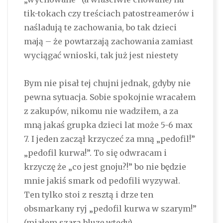
tik-tokach czy treściach patostreamerów i
naśladują te zachowania, bo tak dzieci
mają – że powtarzają zachowania zamiast
wyciągać wnioski, tak już jest niestety
Bym nie pisał tej chujni jednak, gdyby nie
pewna sytuacja. Sobie spokojnie wracałem
z zakupów, nikomu nie wadziłem, a za
mną jakaś grupka dzieci lat może 5-6 max
7. I jeden zaczął krzyczeć za mną „pedofil!”
„pedofil kurwa!”. To się odwracam i
krzyczę że „co jest gnoju?!” bo nie będzie
mnie jakiś smark od pedofili wyzywał.
Ten tylko stoi z resztą i drze ten
obsmarkany ryj „pedofil kurwa w szarym!”
(miałem szarą bluzę wtedy).