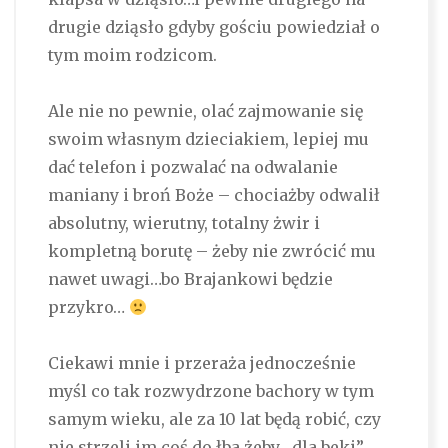
drugie dziąsło gdyby gościu powiedział o
tym moim rodzicom.
Ale nie no pewnie, olać zajmowanie się
swoim własnym dzieciakiem, lepiej mu
dać telefon i pozwalać na odwalanie
maniany i broń Boże – chociażby odwalił
absolutny, wierutny, totalny żwir i
kompletną borutę – żeby nie zwrócić mu
nawet uwagi…bo Brajankowi będzie
przykro…
Ciekawi mnie i przeraża jednocześnie
myśl co tak rozwydrzone bachory w tym
samym wieku, ale za 10 lat będą robić, czy
nie strzeli im coś do łba żeby „dla beki”