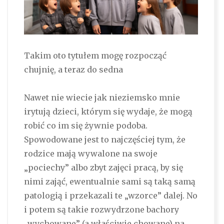
Takim oto tytułem mogę rozpocząć
chujnię, a teraz do sedna
Nawet nie wiecie jak nieziemsko mnie
irytują dzieci, którym się wydaje, że mogą
robić co im się żywnie podoba.
Spowodowane jest to najczęściej tym, że
rodzice mają wywalone na swoje
„pociechy” albo zbyt zajęci pracą, by się
nimi zająć, ewentualnie sami są taką samą
patologią i przekazali te „wzorce” dalej. No
i potem są takie rozwydrzone bachory
„wychowane” (a właściwie chowane) na