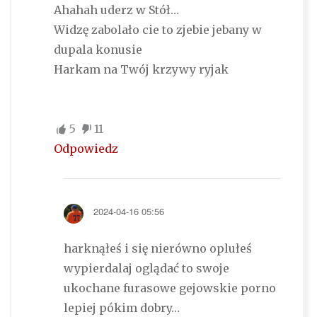
Ahahah uderz w Stół…
Widzę zabolało cie to zjebie jebany w
dupala konusie
Harkam na Twój krzywy ryjak
5
11
Odpowiedz
2024-04-16 05:56
harknąłeś i się nierówno oplułeś
wypierdalaj oglądać to swoje
ukochane furasowe gejowskie porno
lepiej pókim dobry…