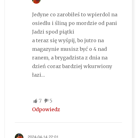
Jedyne co zarobiłeś to wpierdol na
osiedlu i śliną po mordzie od pani
Jadzi spod piątki
a teraz się wyśpij, bo jutro na
magazynie musisz być o 4 nad
ranem, a brygadzista z dnia na
dzień coraz bardziej wkurwiony
łazi…
7
5
Odpowiedz
2024-04-14 22:01