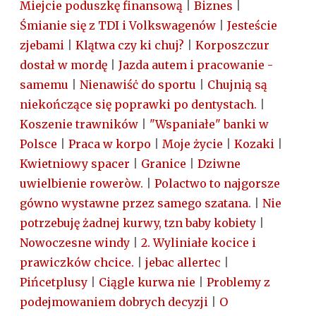
Miejcie poduszkę finansową
|
Biznes
|
Śmianie się z TDI i Volkswagenów
|
Jesteście
zjebami
|
Klątwa czy ki chuj?
|
Korposzczur
dostał w mordę
|
Jazda autem i pracowanie -
samemu
|
Nienawiśċ do sportu
|
Chujnią są
niekończące się poprawki po dentystach.
|
Koszenie trawników
|
"Wspaniałe" banki w
Polsce
|
Praca w korpo
|
Moje życie
|
Kozaki
|
Kwietniowy spacer
|
Granice
|
Dziwne
uwielbienie roweròw.
|
Polactwo to najgorsze
gówno wystawne przez samego szatana.
|
Nie
potrzebuję żadnej kurwy, tzn baby kobiety
|
Nowoczesne windy
|
2. Wyliniałe kocice i
prawiczków chcice.
|
jebac allertec
|
Pińcetplusy
|
Ciągle kurwa nie
|
Problemy z
podejmowaniem dobrych decyzji
|
O