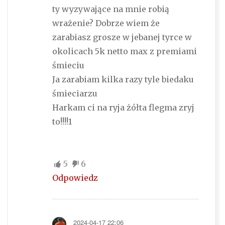
ty wyzywające na mnie robią
wrażenie? Dobrze wiem że
zarabiasz grosze w jebanej tyrce w
okolicach 5k netto max z premiami
śmieciu
Ja zarabiam kilka razy tyle biedaku
śmieciarzu
Harkam ci na ryja żółta flegma zryj
to!!!!1
5
6
Odpowiedz
2024-04-17 22:06