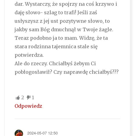
dar. Wystarczy, że spojrzy na coś krzywo i
daję słowo- szlag to trafi! Jeśli zaś
usłyszysz z jej ust pozytywne słowo, to
jakby sam Bóg dmuchnął w Twoje żagle.
Teraz podobno ja to mam. Widzę, że ta
stara rodzinna tajemnica stale się
potwierdza.
Ale do rzeczy. Chciałbyś żebym Ci
pobłogosławił? Czy naprawdę chciałbyś???
2
1
Odpowiedz
2024-05-07 12:50