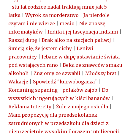
- stu lat rodzice nadal traktują mnie jak 5 -
latka
|
Wyrok za morderstwo
|
Ja pierdole
czytam i nie wierze
|
mesio
|
Nie znoszę
informatyków
|
Indila i jej fascynacja Indiami
|
Ruszaj dupę
|
Brak alko na stacjach paliw:]
|
Śmieją się, że jestem cichy
|
Leniwi
pracownicy
|
Jebane w dupę ustawianie świata
pod wstających rano
|
Beka ze znawców smaku
alkoholi
|
Znajomy ze szwabii
|
Młodszy brat
|
Wakacje
|
Spowiedź "kurwobogacza"
|
Komuning szpaning - polakòw zajob
|
Do
wszystkich ingerujących w kiści bananów
|
Reklama Intercity
|
Żule z mojego osiedla
|
Mam propozycję dla przedszkolanek
zatrudnionych w przedszkolu dla dzieci z
nieprzeciętnie wysokim ilorazem inteligencji.