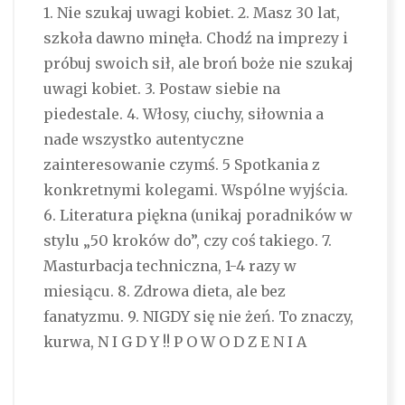
1. Nie szukaj uwagi kobiet. 2. Masz 30 lat,
szkoła dawno minęła. Chodź na imprezy i
próbuj swoich sił, ale broń boże nie szukaj
uwagi kobiet. 3. Postaw siebie na
piedestale. 4. Włosy, ciuchy, siłownia a
nade wszystko autentyczne
zainteresowanie czymś. 5 Spotkania z
konkretnymi kolegami. Wspólne wyjścia.
6. Literatura piękna (unikaj poradników w
stylu „50 kroków do”, czy coś takiego. 7.
Masturbacja techniczna, 1-4 razy w
miesiącu. 8. Zdrowa dieta, ale bez
fanatyzmu. 9. NIGDY się nie żeń. To znaczy,
kurwa, N I G D Y !! P O W O D Z E N I A