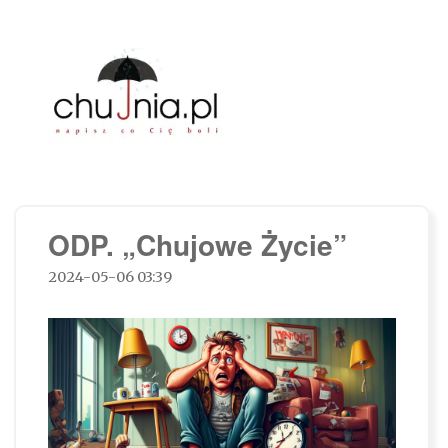
Chujnia.pl – napisz co Cię boli…
ODP. „Chujowe Życie”
2024-05-06 03:39