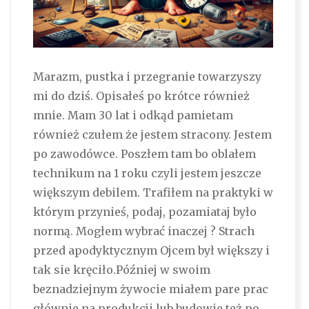
Marazm, pustka i przegranie towarzyszy
mi do dziś. Opisałeś po krótce również
mnie. Mam 30 lat i odkąd pamietam
również czułem że jestem stracony. Jestem
po zawodówce. Poszłem tam bo oblałem
technikum na 1 roku czyli jestem jeszcze
większym debilem. Trafiłem na praktyki w
którym przynieś, podaj, pozamiataj było
normą. Mogłem wybrać inaczej ? Strach
przed apodyktycznym Ojcem był większy i
tak sie kręciło.Później w swoim
beznadziejnym żywocie miałem pare prac
głównie na produkcji lub budowie też po