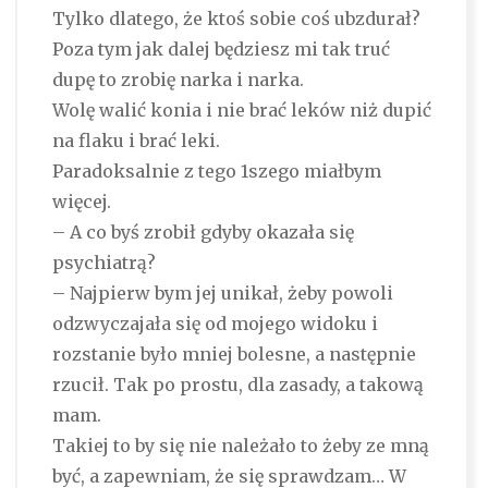
Tylko dlatego, że ktoś sobie coś ubzdurał?
Poza tym jak dalej będziesz mi tak truć
dupę to zrobię narka i narka.
Wolę walić konia i nie brać leków niż dupić
na flaku i brać leki.
Paradoksalnie z tego 1szego miałbym
więcej.
– A co byś zrobił gdyby okazała się
psychiatrą?
– Najpierw bym jej unikał, żeby powoli
odzwyczajała się od mojego widoku i
rozstanie było mniej bolesne, a następnie
rzucił. Tak po prostu, dla zasady, a takową
mam.
Takiej to by się nie należało to żeby ze mną
być, a zapewniam, że się sprawdzam… W