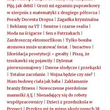
Piję, jak debil
|
Grozi mi egzamin poprawkowy
w sierpniu z matematyki z drugiego półrocza
|
Porady Docenta Dropsa
|
Zagadka kryminalna
|
Reklamy na YT
|
Smutne i czarne realia
|
Moda na ścigacze
|
Sen o Futrzakach
|
Zazdroszczę ektomorfikom
|
Tylko bomba
atomowa może uratować świat.
|
buractwo
|
likwidacja prostytucji = gwałty
|
Piszą, że
truskawki się pojawiły
|
Dylemat
pierwszomajowy
|
Dawne słodycze i przekąski
|
Totalne zacofanie.
|
Wojna będzie czy nie?
|
Mam budowę ciała jak baba
|
Zakłamanie
branży fitness
|
Nowoczesne pierdolone
mamuśki Ą Ę
|
Nienadający się do roboty
współpracownicy
|
Dzieci z przedszkola w
Prypeci
|
Przykro mi że mimo skończonych 18