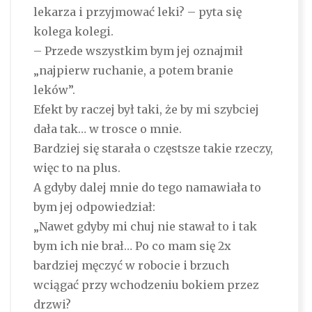
lekarza i przyjmować leki? – pyta się
kolega kolegi.
– Przede wszystkim bym jej oznajmił
„najpierw ruchanie, a potem branie
leków”.
Efekt by raczej był taki, że by mi szybciej
dała tak… w trosce o mnie.
Bardziej się starała o częstsze takie rzeczy,
więc to na plus.
A gdyby dalej mnie do tego namawiała to
bym jej odpowiedział:
„Nawet gdyby mi chuj nie stawał to i tak
bym ich nie brał… Po co mam się 2x
bardziej męczyć w robocie i brzuch
wciągać przy wchodzeniu bokiem przez
drzwi?