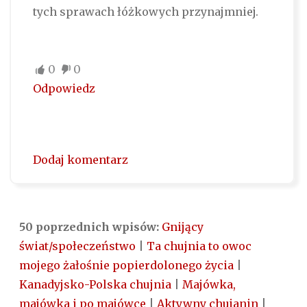
tych sprawach łóżkowych przynajmniej.
0
0
Odpowiedz
Dodaj komentarz
50 poprzednich wpisów:
Gnijący
świat/społeczeństwo
|
Ta chujnia to owoc
mojego żałośnie popierdolonego życia
|
Kanadyjsko-Polska chujnia
|
Majówka,
majówka i po majówce
|
Aktywny chujanin
|