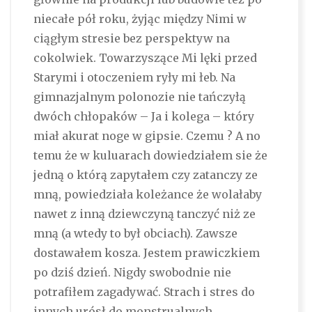
niecałe pół roku, żyjąc między Nimi w
ciągłym stresie bez perspektyw na
cokolwiek. Towarzyszące Mi lęki przed
Starymi i otoczeniem ryły mi łeb. Na
gimnazjalnym polonozie nie tańczyłą
dwóch chłopaków – Ja i kolega – który
miał akurat noge w gipsie. Czemu ? A no
temu że w kuluarach dowiedziałem sie że
jedną o którą zapytałem czy zatanczy ze
mną, powiedziała koleżance że wolałaby
nawet z inną dziewczyną tanczyć niż ze
mną (a wtedy to był obciach). Zawsze
dostawałem kosza. Jestem prawiczkiem
po dziś dzień. Nigdy swobodnie nie
potrafiłem zagadywać. Strach i stres do
innych urósł do monstrualnych