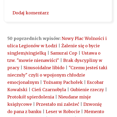
Dodaj komentarz
50 poprzednich wpisów:
Nowy Plac Wolności i
ulica Legionów w Łodzi
|
Żalenie się o bycie
singlem/singielką
|
Samurai Cop
|
Ustawa o
tzw. "mowie nienawiści"
|
Brak dyscypliny w
pracy
|
Sinusoidalne libido
|
"Czemu jesteś taki
nieczuły" czyli o wpojonym chłodzie
emocjonalnym
|
Tożsamy Pachołek
|
Escobar
Kowalski
|
Cień Czarnobyla
|
Gubienie rzeczy
|
Protokół spierdolenia
|
Nieudane misje
księżycowe
|
Przestało mi zależeć
|
Dzwonię
do pana z banku
|
Leser w Robocie
|
Memento