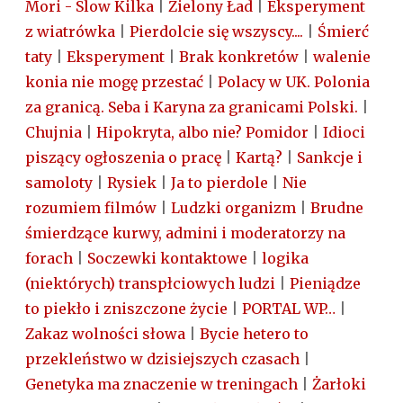
Mori - Slow Kilka
|
Zielony Ład
|
Eksperyment
z wiatrówka
|
Pierdolcie się wszyscy....
|
Śmierć
taty
|
Eksperyment
|
Brak konkretów
|
walenie
konia nie mogę przestać
|
Polacy w UK. Polonia
za granicą. Seba i Karyna za granicami Polski.
|
Chujnia
|
Hipokryta, albo nie? Pomidor
|
Idioci
piszący ogłoszenia o pracę
|
Kartą?
|
Sankcje i
samoloty
|
Rysiek
|
Ja to pierdole
|
Nie
rozumiem filmów
|
Ludzki organizm
|
Brudne
śmierdzące kurwy, admini i moderatorzy na
forach
|
Soczewki kontaktowe
|
logika
(niektórych) transpłciowych ludzi
|
Pieniądze
to piekło i zniszczone życie
|
PORTAL WP…
|
Zakaz wolności słowa
|
Bycie hetero to
przekleństwo w dzisiejszych czasach
|
Genetyka ma znaczenie w treningach
|
Żarłoki