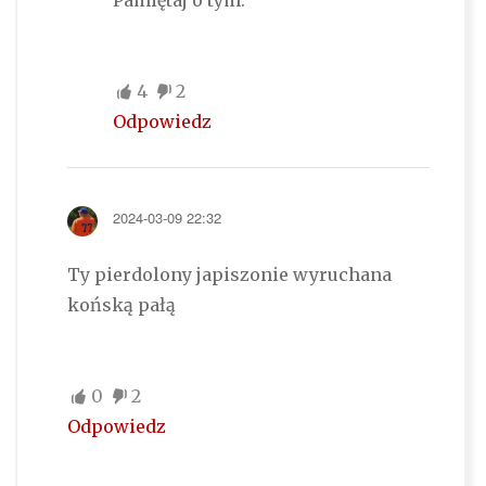
Pamiętaj o tym.
4
2
Odpowiedz
2024-03-09 22:32
Ty pierdolony japiszonie wyruchana
końską pałą
0
2
Odpowiedz