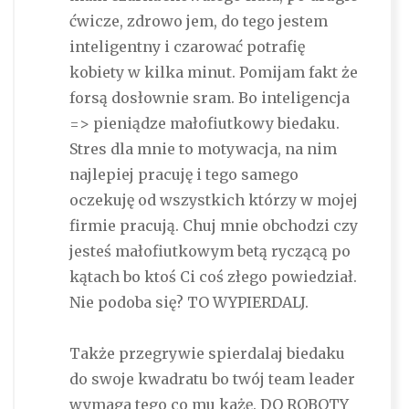
ćwicze, zdrowo jem, do tego jestem
inteligentny i czarować potrafię
kobiety w kilka minut. Pomijam fakt że
forsą dosłownie sram. Bo inteligencja
=> pieniądze małofiutkowy biedaku.
Stres dla mnie to motywacja, na nim
najlepiej pracuję i tego samego
oczekuję od wszystkich którzy w mojej
firmie pracują. Chuj mnie obchodzi czy
jesteś małofiutkowym betą ryczącą po
kątach bo ktoś Ci coś złego powiedział.
Nie podoba się? TO WYPIERDALJ.
Także przegrywie spierdalaj biedaku
do swoje kwadratu bo twój team leader
wymaga tego co mu każę. DO ROBOTY