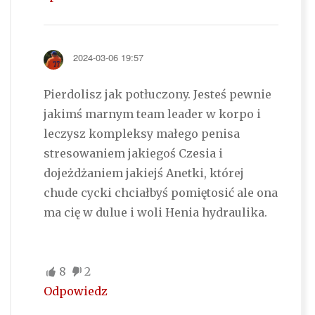
2024-03-06 19:57
Pierdolisz jak potłuczony. Jesteś pewnie
jakimś marnym team leader w korpo i
leczysz kompleksy małego penisa
stresowaniem jakiegoś Czesia i
dojeżdżaniem jakiejś Anetki, której
chude cycki chciałbyś pomiętosić ale ona
ma cię w dulue i woli Henia hydraulika.
8
2
Odpowiedz