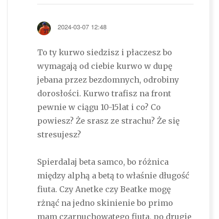
2024-03-07 12:48
To ty kurwo siedzisz i płaczesz bo
wymagają od ciebie kurwo w dupę
jebana przez bezdomnych, odrobiny
dorosłości. Kurwo trafisz na front
pewnie w ciągu 10-15lat i co? Co
powiesz? Że srasz ze strachu? Że się
stresujesz?
Spierdalaj beta samco, bo różnica
między alphą a betą to właśnie długość
fiuta. Czy Anetke czy Beatke mogę
rżnąć na jedno skinienie bo primo
mam czarnuchowatego fiuta, po drugie