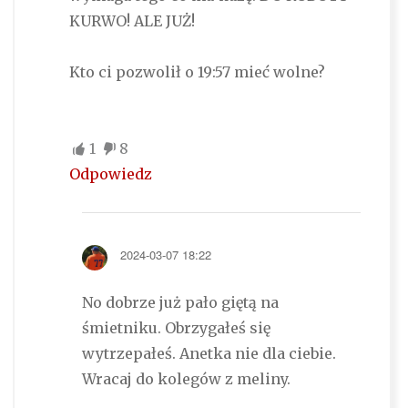
KURWO! ALE JUŻ!
Kto ci pozwolił o 19:57 mieć wolne?
1
8
Odpowiedz
2024-03-07 18:22
No dobrze już pało giętą na
śmietniku. Obrzygałeś się
wytrzepałeś. Anetka nie dla ciebie.
Wracaj do kolegów z meliny.