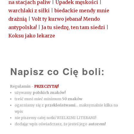
na stacjach paliw
|
Upadek męskości
|
warchlaki z siłki
|
biedackie mendy mnie
drażnią
|
Volt ty kurwo jebana! Mendo
antypolska!
|
Ja tu siedzę, ten tam siedzi
|
Koksu jako lekarze
Napisz co Cię boli:
Regulamin -
PRZECZYTAJ!
używamy
polskich znaków!
treść musi mieć minimum
50 znaków
ogarniamy się z
przekleństwami
... maksymalnie kilka na
wpis
nie piszemy całej notki WIELKIMI LITERAMI!
dodając wpis oświadczasz, że jesteś jego
autorem!