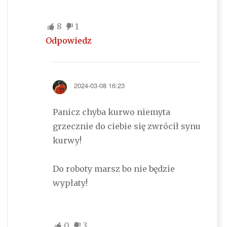
8
1
Odpowiedz
2024-03-08 16:23
Panicz chyba kurwo niemyta
grzecznie do ciebie się zwrócił synu
kurwy!
Do roboty marsz bo nie będzie
wypłaty!
0
3