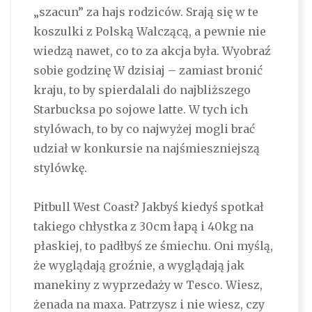
„szacun” za hajs rodziców. Srają się w te
koszulki z Polską Walczącą, a pewnie nie
wiedzą nawet, co to za akcja była. Wyobraź
sobie godzinę W dzisiaj – zamiast bronić
kraju, to by spierdalali do najbliższego
Starbucksa po sojowe latte. W tych ich
stylówach, to by co najwyżej mogli brać
udział w konkursie na najśmieszniejszą
stylówkę.
Pitbull West Coast? Jakbyś kiedyś spotkał
takiego chłystka z 30cm łapą i 40kg na
płaskiej, to padłbyś ze śmiechu. Oni myślą,
że wyglądają groźnie, a wyglądają jak
manekiny z wyprzedaży w Tesco. Wiesz,
żenada na maxa. Patrzysz i nie wiesz, czy