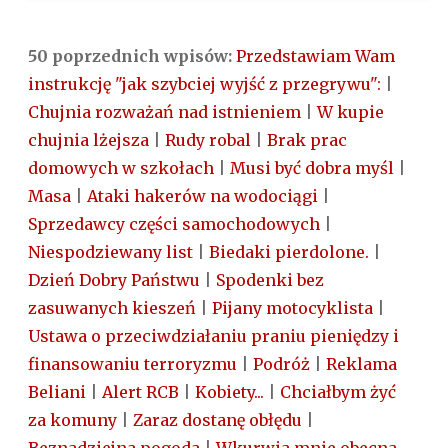
50 poprzednich wpisów:
Przedstawiam Wam
instrukcję "jak szybciej wyjść z przegrywu":
|
Chujnia rozważań nad istnieniem
|
W kupie
chujnia lżejsza
|
Rudy robal
|
Brak prac
domowych w szkołach
|
Musi być dobra myśl
|
Masa
|
Ataki hakerów na wodociągi
|
Sprzedawcy części samochodowych
|
Niespodziewany list
|
Biedaki pierdolone.
|
Dzień Dobry Państwu
|
Spodenki bez
zasuwanych kieszeń
|
Pijany motocyklista
|
Ustawa o przeciwdziałaniu praniu pieniędzy i
finansowaniu terroryzmu
|
Podróż
|
Reklama
Beliani
|
Alert RCB
|
Kobiety...
|
Chciałbym żyć
za komuny
|
Zaraz dostanę obłędu
|