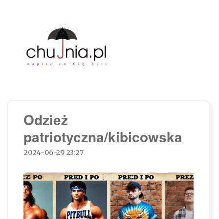
Chujnia.pl – napisz co Cię boli…
Odzież
patriotyczna/kibicowska
2024-06-29 23:27