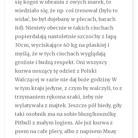
się kogoś w ubraniu z owych marek, to
wiedziało się, że np. coś trenował (było to
widać, bo był dojebany w plecach, barach
itd). Niestety obecnie w takich ciuchach
popierdalają nastoletnie szczochy z łapą
30cm, wyciskające 40 kg na płaskiej i
myślą, że w tych ciuchach wyglądają
groźnie i budzą respekt. Oni wszyscy
kurwa noszący tę odzież z Polski
Walczącej w razie nie daj boże godziny W
w tym kraju jedyne, z czym by walczyli, to z
trzymaniem rękoma sraki, żeby nie
wylatywała z majtek. Jeszcze pół biedy, gdy
taki osobnik ma na sobie bluzę/koszulkę
Pitbull z małym logiem. Ale już kurwa z
psem na całe plecy, albo z napisem Muay