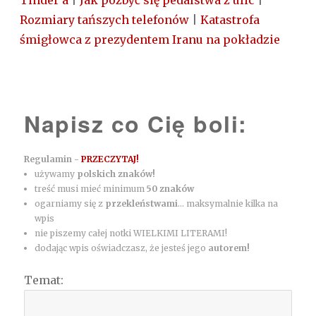
Tinder'a
|
Jak pozbyć się pedalstwa z ulic
|
Rozmiary tańszych telefonów
|
Katastrofa
śmigłowca z prezydentem Iranu na pokładzie
Napisz co Cię boli:
Regulamin -
PRZECZYTAJ!
używamy
polskich znaków!
treść musi mieć minimum
50 znaków
ogarniamy się z
przekleństwami
... maksymalnie kilka na
wpis
nie piszemy całej notki WIELKIMI LITERAMI!
dodając wpis oświadczasz, że jesteś jego
autorem!
Temat: