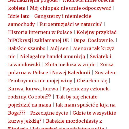
Beznadziejna pogoda
|
Wkurwia mnie obecna
kobieta
|
Mój chłopak nie umie odpoczywać
|
Idzie lato
|
Gangsterzy i niemieckie
samochody
|
Euroentuzjaści w natarciu?
|
Historia internetu w Polsce
|
Kolejny przykład
hiPOkryzji zakłamanej UE
|
Dupa. Dosłownie.
|
Babskie szambo
|
Mój sen
|
Menora tak krzyż
nie
|
Nielagalny handel amunicją
|
Świątek i
Lewandowski
|
Złota meduza w zupie
|
Zorza
polarna w Polsce i Nowej Kaledonii
|
Zostałem
Femboyem z nie mojej winy
|
Obżarłem się
|
Kurwa, kurwa, kurwa
|
Psychiczny członek
rodziny. Co robić??
|
Tak by się chciało
pojeździć na maxa
|
Jak mam spuścić z kija na
Boga???
|
Przeciętne życie
|
Gdzie te wszystkie
kurwy jeżdżą?
|
Babskie mordochlasty z