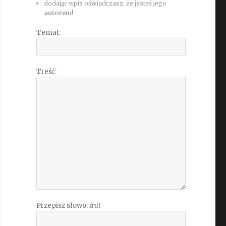
dodając wpis oświadczasz, że jesteś jego
autorem!
Temat:
Treść:
Przepisz słowo:
śrut