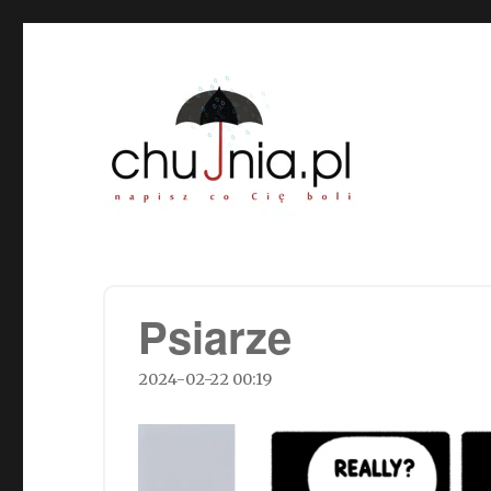
Chujnia.pl – napisz co Cię
Psiarze
2024-02-22 00:19