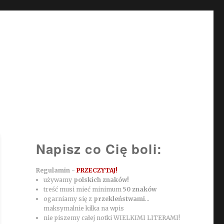
Napisz co Cię boli:
Regulamin -
PRZECZYTAJ!
używamy
polskich znaków!
treść musi mieć minimum
50 znaków
ogarniamy się z
przekleństwami
...
maksymalnie kilka na wpis
nie piszemy całej notki WIELKIMI LITERAMI!