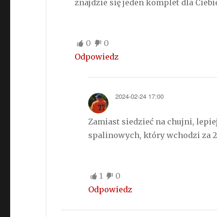
znajdzie się jeden komplet dla Cieb
0
0
Odpowiedz
2024-02-24 17:00
Zamiast siedzieć na chujni, lep
spalinowych, który wchodzi za 2 l
1
0
Odpowiedz