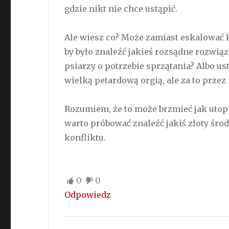
gdzie nikt nie chce ustąpić.
Ale wiesz co? Może zamiast eskalować ko
by było znaleźć jakieś rozsądne rozwią
psiarzy o potrzebie sprzątania? Albo us
wielką petardową orgią, ale za to przez 
Rozumiem, że to może brzmieć jak utopi
warto próbować znaleźć jakiś złoty środ
konfliktu.
0
0
Odpowiedz