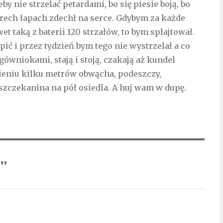
y nie strzelać petardami, bo się piesie boją, bo
erech łapach zdechł na serce. Gdybym za każde
et taką z baterii 120 strzałów, to bym splajtował.
pić i przez tydzień bym tego nie wystrzelał a co
gówniokami, stają i stoją, czakają aż kundel
ieniu kilku metrów obwącha, podeszczy,
szczekanina na pół osiedla. A huj wam w dupę.
"