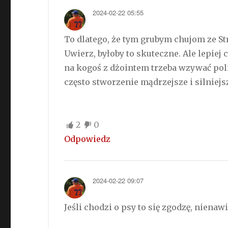
2024-02-22 05:55
To dlatego, że tym grubym chujom ze St
Uwierz, byłoby to skuteczne. Ale lepiej 
na kogoś z dżointem trzeba wzywać policj
często stworzenie mądrzejsze i silniejs
2
0
Odpowiedz
2024-02-22 09:07
Jeśli chodzi o psy to się zgodzę, nienaw