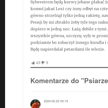
Sylwestrem będą kurwy jebane płakać żeb
komuś jakaś Lexi czy inny odbyt na czt
gówno strzelnął tylko jedną rakietę, naw
Pensji by mi zbrakło żeby tyle tego naku
dopiero w jedną noc. Łażą debile z tymi 
wszystkie gówna, szczyny, syfy w prom
podziamie bo zobaczył innego kundla i 
Będę napierdalał petardami ile wlezie.
49
9
Komentarze do "Psiarze
2024-02-22 00:19