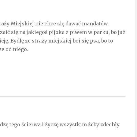
raży Miejskiej nie chce się dawać mandatów.
czaić się na jakiegoś pijoka z piwem w parku, bo już
ę. Bydlę ze straży miejskiej boi się psa, bo to
ze od niego.
idzę tego ścierwa i życzę wszystkim żeby zdechły.